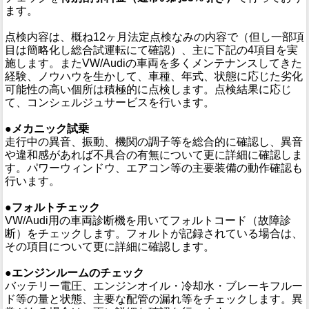
ます。
点検内容は、概ね12ヶ月法定点検なみの内容で（但し一部項
目は簡略化し総合試運転にて確認）、主に下記の4項目を実
施します。またVW/Audiの車両を多くメンテナンスしてきた
経験、ノウハウを生かして、車種、年式、状態に応じた劣化
可能性の高い個所は積極的に点検します。点検結果に応じ
て、コンシェルジュサービスを行います。
●メカニック試乗
走行中の異音、振動、機関の調子等を総合的に確認し、異音
や違和感があれば不具合の有無について更に詳細に確認しま
す。パワーウィンドウ、エアコン等の主要装備の動作確認も
行います。
●フォルトチェック
VW/Audi用の車両診断機を用いてフォルトコード（故障診
断）をチェックします。フォルトが記録されている場合は、
その項目について更に詳細に確認します。
●エンジンルームのチェック
バッテリー電圧、エンジンオイル・冷却水・ブレーキフルー
ド等の量と状態、主要な配管の漏れ等をチェックします。異