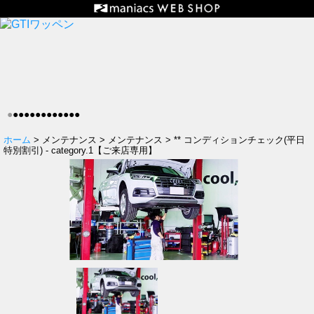
●
●
●
●
●
●
●
●
●
●
●
●
●
ホーム
> メンテナンス > メンテナンス > ** コンディションチェック(平日
特別割引) - category.1【ご来店専用】