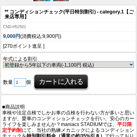
** コンディションチェック(平日特別割引) - category.1【ご
来店専用】
CND-H52501
9,000円
(消費税込:9,900円)
[270ポイント進呈 ]
年式による割引
数量
個
■商品説明
車検や法定点検でしかお車の点検を行わない方が多いと思い
ますが、愛車のコンディションチェックを行い、安心のカー
ライフを楽しみませんか？maniacs STADIUMでは、
平日限
定予約制
にて、当社の熟練メカニックによるコンディション
チェックを
特別割引料金（通常の約35%引き）
で行っており