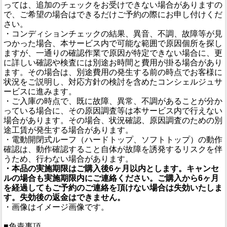
っては、追加のチェックをお受けできない場合がありますの
で、ご希望の場合はできるだけご予約の際にお申し付けくだ
さい。
・コンディションチェックの結果、異音、不調、故障等が見
つかった場合、本サービス内で可能な範囲で原因個所を探し
ますが、一通りの確認作業で原因が特定できない場合に、更
に詳しい確認や検査には別途お時間と費用が掛る場合があり
ます。その場合は、別途費用の発生する前の時点でお客様に
状況をご説明し、対応方針の検討を含めたコンシェルジュサ
ービスに進みます。
・ご入庫の時点で、既に故障、異常、不調があることが分か
っている場合に、その原因調査等は本サービス内で行えない
場合があります。その場合、状況確認、原因調査のための別
途工賃が発生する場合があります。
・電動開閉式ルーフ（ハードトップ、ソフトトップ）の動作
確認は、動作確認すること自体が故障を誘発するリスクを伴
うため、行わない場合があります。
・本品の実施期限はご購入後6ヶ月以内とします。キャンセ
ルの場合も実施期限内にご連絡ください。ご購入から6ヶ月
を経過してもご予約のご連絡を頂けない場合は失効いたしま
す。失効後の返金はできません。
・画像はイメージ画像です。
■免責事項