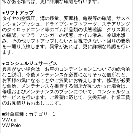
常がある場合は、更に詳細な確認を行います。
●リフトアップ
タイヤの空気圧、溝の残量、変摩耗、亀裂等の確認、サスペ
ンションブッシュ、ドライブシャフトブーツ、ステアリング
のタイロッドエンド等のゴム部品類の状態確認、グリス漏れ
の確認、マフラーハンガーの状態、オイル滲み、冷却水滲
み、その他リフトアップしないと目視できない下回りの要所
を一通り点検します。異常があれば、更に詳細な確認を行い
ます。
●コンシェルジュサービス
異常がない場合は、お車のコンディションについての総合的
なご説明、今後メンテナンスが必要になりそうな個所など、
お客様の気になることやご質問にお答えします。修理が必要
な個所、メンテナンスを推奨する個所が見つかった場合は、
修理およびメンテナンスのプランについて、コンシェルジュ
サービスを行います。ご希望に応じて、交換部品、作業工賃
のお見積りもお出しします。
■対象車種：カテゴリー1
VW up!
VW Polo