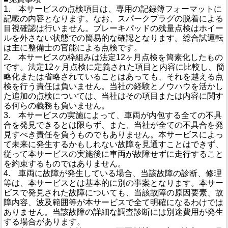
1. 本サービスの点検項目は、専用の記録簿フォーマットに
記載の内容となります。なお、スパークプラグの脱着による
目視確認は行いません。ブレーキパッドの残量点検はホイー
ルを外さない状態での簡易的な確認となります。総合試運転
は主に整備士の官能による点検です。
2. 本サービスの枠組みは法定12ヶ月点検を簡素化したもの
です。法定12ヶ月点検に定義された項目と内容に比較し、簡
略化または省略されていることはあっても、それを越える点
検を行う責任は負いません。当社の経験とノウハウを活かし
た追加の点検については、当社はその項目または内容に関す
る何らの義務も負いません。
3. 本サービスの実施によって、車両が内包する全ての不具
合を発見できるとは限らず、また、当社が全ての不具合を発
見すべき責任を負うものでもありません。本サービスによっ
て未来に発生するかもしれない故障を見通すことはできず、
従って本サービスの実施後に車両が故障せずに走行すること
を約束するものではありません。
4. 車両に故障が発生している場合、当該故障の診断、修理
等は、本サービスとは基本的に別の事案となります。本サー
ビスで発見された故障についても、当該故障の原因要素、故
障内容、波及範囲等が本サービスで全て明確になるわけでは
ありません。当該故障の詳細な調査診断には別途費用が発生
する場合があります。