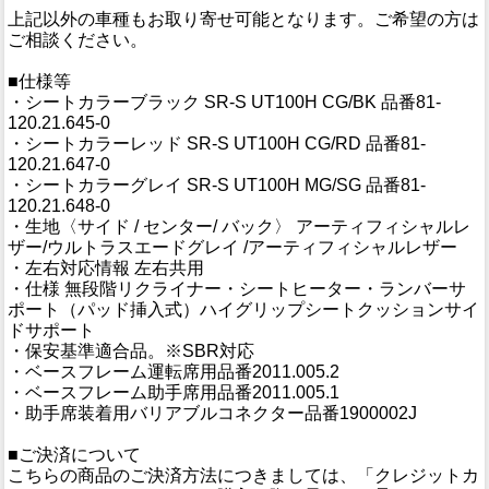
上記以外の車種もお取り寄せ可能となります。ご希望の方は
ご相談ください。
■仕様等
・シートカラーブラック SR-S UT100H CG/BK 品番81-
120.21.645-0
・シートカラーレッド SR-S UT100H CG/RD 品番81-
120.21.647-0
・シートカラーグレイ SR-S UT100H MG/SG 品番81-
120.21.648-0
・生地〈サイド / センター/ バック〉 アーティフィシャルレ
ザー/ウルトラスエードグレイ /アーティフィシャルレザー
・左右対応情報 左右共用
・仕様 無段階リクライナー・シートヒーター・ランバーサ
ポート（パッド挿入式）ハイグリップシートクッションサイ
ドサポート
・保安基準適合品。※SBR対応
・ベースフレーム運転席用品番2011.005.2
・ベースフレーム助手席用品番2011.005.1
・助手席装着用バリアブルコネクター品番1900002J
■ご決済について
こちらの商品のご決済方法につきましては、「クレジットカ