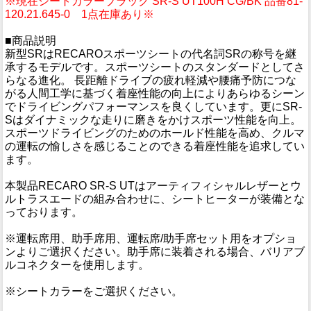
※現在シートカラーブラック SR-S UT100H CG/BK 品番81-
120.21.645-0 1点在庫あり※
■商品説明
新型SRはRECAROスポーツシートの代名詞SRの称号を継
承するモデルです。スポーツシートのスタンダードとしてさ
らなる進化。 長距離ドライブの疲れ軽減や腰痛予防につな
がる人間工学に基づく着座性能の向上によりあらゆるシーン
でドライビングパフォーマンスを良くしています。更にSR-
Sはダイナミックな走りに磨きをかけスポーツ性能を向上。
スポーツドライビングのためのホールド性能を高め、クルマ
の運転の愉しさを感じることのできる着座性能を追求してい
ます。
本製品RECARO SR-S UTはアーティフィシャルレザーとウ
ルトラスエードの組み合わせに、シートヒーターが装備とな
っております。
※運転席用、助手席用、運転席/助手席セット用をオプショ
ンよりご選択ください。助手席に装着される場合、バリアブ
ルコネクターを使用します。
※シートカラーをご選択ください。