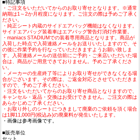
■特記事項
・ご注文をいただいてからのお取り寄せとなります。※通常
納期は1～2か月程度になります。ご注文の際は予めご了承く
ださい。
・純正シート内蔵のサイドエアバッグ機能はなくなります。
サイドエアバッグ装着車はエアバッグ警告灯消灯作業要。
・maniacs STADIUMでの装着専用商品となります。商品が
入荷した時点で入荷連絡メールをお送りいたしますので、そ
の後に作業予約を行なっていただきますようお願い致しま
す。入荷連絡メールの送信前にご予約・ご来店いただいた場
合は、商品がご用意できておりません。予めご了承くださ
い。
・メーカーの生産終了等によりお取り寄せができなくなる場
合がございます。その際は、ご返金対応とさせていただきま
すので、予めご了承ください。
・注文をいただいてからのお取り寄せ商品となりますので、
キャンセル・返品・交換はお受けできません。ご注文の際は
あらかじめご了承ください。
・お取り外しのシートにつきまして廃棄のご依頼を頂く場合
は1脚11,000円(税込み)の廃棄料が発生いたします。
・画像は参考画像です。
■販売単位
セット