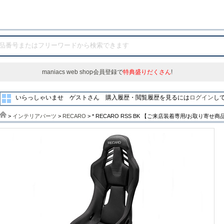
maniacs web shop会員登録で
特典盛りだくさん
!
いらっしゃいませ ゲストさん
購入履歴・閲覧履歴を見るには
ログイン
し
>
インテリアパーツ
>
RECARO
> * RECARO RSS BK 【ご来店装着専用/お取り寄せ商