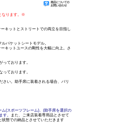
となります。※
してサーキットとストリートでの両立を目指し
ードフルバケットシートモデル。
用いてサーキットユースの剛性を大幅に向上。さ
。
がっております。
になっております。
ください。助手席に装着される場合、バリ
ーム(スポーツフレーム)、(助手席を選択の
ます。
また、ご来店装着専用品とさせて
た状態での納品とさせていただきます