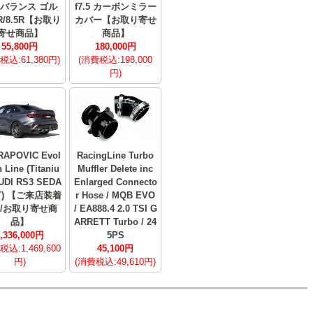
バランス ゴル
f7.5 カーボンミラー
/8.5R【お取り
カバー【お取り寄せ
寄せ商品】
商品】
55,800円
180,000円
税込:61,380円)
(消費税込:198,000
円)
RAPOVIC Evol
RacingLine Turbo
n Line (Titaniu
Muffler Delete inc
UDI RS3 SEDA
Enlarged Connecto
8Y) 【ご来店装着
r Hose / MQB EVO
/お取り寄せ商
/ EA888.4 2.0 TSI G
品】
ARRETT Turbo / 24
,336,000円
5PS
税込:1,469,600
45,100円
円)
(消費税込:49,610円)