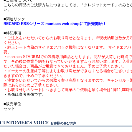
■ご決済について
こちらの商品のご決済方法につきましては、「クレジットカード」のみと
い。
■関連リンク
RECARO RSSシリーズ maniacs web shopにて販売開始！
■特記事項
・ご注文をいただいてからのお取り寄せとなります。※現状納期は数か月
ください。
・純正シート内蔵のサイドエアバッグ機能はなくなります。 サイドエア
要。
・maniacs STADIUMでの装着専用商品となります。商品が入荷した
で、その後に作業予約を行なっていただきますようお願い致します。入荷
だいた場合は、商品がご用意できておりません。予めご了承ください。
・メーカーの生産終了等によりお取り寄せができなくなる場合がございま
きますので、予めご了承ください。
・注文をいただいてからのお取り寄せ商品となりますので、キャンセル・
際はあらかじめご了承ください。
・お取り外しのシートにつきまして廃棄のご依頼を頂く場合は1脚11,000
・画像は参考画像です。
■販売単位
セット
CUSTOMER'S VOICE
お客様の喜びの声