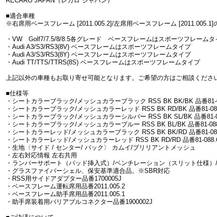
RECARO JAPAN（レカロ ジャパン）
■適合車種
※右席用ベースフレーム [2011.005.2]/左席用ベースフレーム [2011.00
・VW Golf7/7.5/8/8.5各グレード ベースフレームはスポーツフレーム
・Audi A3/S3/RS3(8V) ベースフレームはスポーツフレームタイプ
・Audi A3/S3/RS3(8Y) ベースフレームはスポーツフレームタイプ
・Audi TT/TTS/TTRS(8S) ベースフレームはスポーツフレームタイプ
上記以外の車種もお取り寄せ可能となります。ご希望の方はご相談くださ
■仕様等
・シートカラーブラック/メッシュカラーブラック RSS BK BK/BK 品番81-088.
・シートカラーブラック/メッシュカラーレッド RSS BK RD/BK 品番81-088.6
・シートカラーブラック/メッシュカラーシルバー RSS BK SL/BK 品番81-088.
・シートカラーブラック/メッシュカラーブルー RSS BK BL/BK 品番81-088.6
・シートカラーレッド/メッシュカラーブラック RSS BK BK/RD 品番81-088.6
・シートカラーレッド/メッシュカラーレッド RSS BK RD/RD 品番81-088.67
・生地〈サイド / センター/ バック〉 カムイ/ブリリアントメッシュ
・左右対応情報 左右共用
・ランバーサポート（パッド挿入式）/ベンチレーション（スリット仕様）/
・グラスファイバーシェル、保安基準適合品。※SBR対応
・RSS用サイドアダプター品番1700005J
・ベースフレーム運転席用品番2011.005.2
・ベースフレーム助手席用品番2011.005.1
・助手席装着用バリアブルコネクター品番1900002J