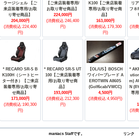
ラージシェル 【ご
【ご来店装着専用/
K100【ご来店装着
リア
来店装着専用/お取
お取り寄せ商品】
専用/お取り寄せ商
フ８R
り寄せ商品】
224,000円
品】
204,000円
(消費税込:246,400
163,000円
(消費税込:224,400
円)
(消費税込:179,300
(消費
円)
円)
* RECARO SR-S B
* RECARO SR-S UT
【OL/US】BOSCH
* AK
K100H（シートヒー
100【ご来店装着専
ワイパーブレード A
utio
ター付き）【ご来店
用/お取り寄せ商
EROTWIN A860S
m) A
装着専用/お取り寄
品】
(Golf6cab/VWCC)
N (
せ商品】
193,000円
4,500円
専用
173,000円
(消費税込:212,300
(消費税込:4,950円)
(消費税込:190,300
円)
1
円)
(消費
maniacs Staffです。
リンク