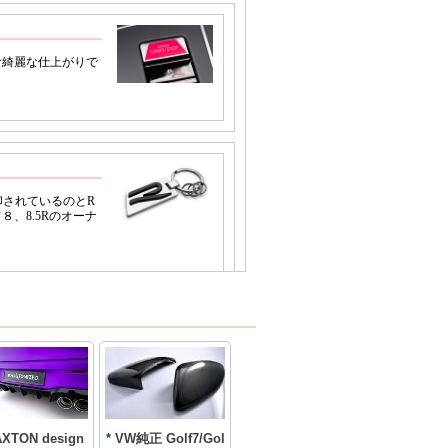
AXTON design
* VW純正 Golf7/Gol