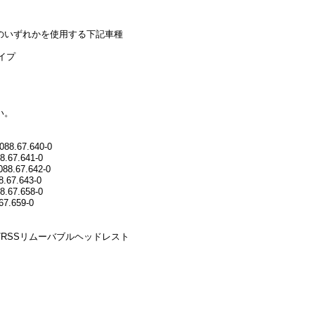
5.1]のいずれかを使用する下記車種
タイプ
い。
67.640-0
7.641-0
67.642-0
7.643-0
7.658-0
.659-0
RSSリムーバブルヘッドレスト