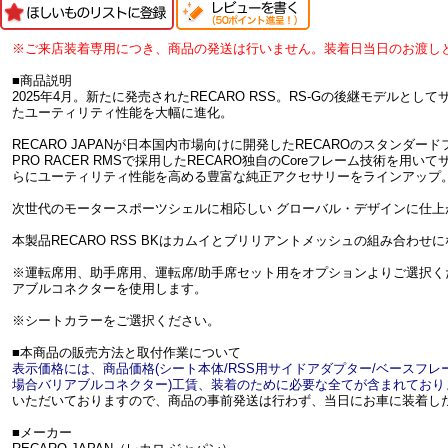
※ご来店装着専用につき、商品の発送は行いません。装着日当日のお渡し
■商品説明
2025年4月。新たに発売されたRECARO RSS。RS-Gの後継モデルと
たユーティリティ性能を大幅に進化。
RECARO JAPANが日本国内市場向けに開発したRECAROのスタンダ
PRO RACER RMSで採用したRECARO独自のCoreフレーム技術を
らにユーティリティ性能を高める豊富な純正アクセサリーをラインアップ
次世代のモータースポーツシェルに相応しい グローバル・デザインに仕上
本製品RECARO RSS BKはカムイとブリリアントメッシュの組み合わせ
※運転席用、助手席用、運転席/助手席セット用をオプションよりご選択
アブルコネクターを使用します。
※シートカラーをご選択ください。
■本商品の販売方法と取付作業について
表示価格には、商品価格(シート本体/RSS用サイドアダプター/ベースフレ
場合バリアブルコネクター)工賃、装着のために必要な全てが含まれており
いただいておりますので、商品の事前発送は行わず、当日にお車に装着し
■メーカー