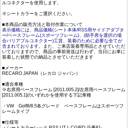
ルコネクターを使用します。
※シートカラーをご選択ください。
■本商品の販売方法と取付作業について
表示価格には、商品価格(シート本体/RSS用サイドアダプタ
ー/ベースフレーム(スポーツフレーム)、(助手席を選択の場
合バリアブルコネクター)工賃、装着のために必要な全てが
含まれております。
また、ご来店装着専用品とさせていただ
いておりますので、商品の事前発送は行わず、当日にお車に
装着した状態での納品とさせていただきます
■メーカー
RECARO JAPAN（レカロ ジャパン）
■適合車種
※右席用ベースフレーム [2011.005.2]/左席用ベースフレーム
[2011.005.1]のいずれかを使用する下記車種
・VW Golf8/8.5各グレード ベースフレームはスポーツフ
レームタイプ
■仕様等
・シートカラーレッド RSS UT L CG/RD 品番81-