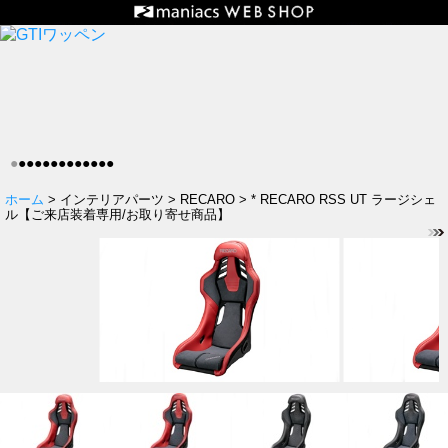
●
●
●
●
●
●
●
●
●
●
●
●
●
ホーム
> インテリアパーツ > RECARO > * RECARO RSS UT ラージシェ
ル【ご来店装着専用/お取り寄せ商品】