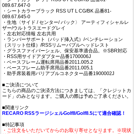
089.67.647-0
・シートカラーブラック RSS UT L CG/BK 品番81-
089.67.645-0
・生地〈サイド / センター/ バック〉 アーティフィシャルレ
ザー/ウルトラスエードグレイ
・左右対応情報 左右共用
・ランバーサポート（パッド挿入式）/ベンチレーション
（スリット仕様）/RSSリムーバブルヘッドレスト
・グラスファイバーシェル、保安基準適合品。※SBR対応
・RSS用サイドアダプター品番1700006J
・ベースフレーム運転席用品番2011.005.2
・ベースフレーム助手席用品番2011.005.1
・助手席装着用バリアブルコネクター品番1900002J
■ご決済について
こちらの商品のご決済方法につきましては、「クレジットカ
ード」のみとなります。ご購入の際は予めご了承ください。
■関連リンク
RECARO RSSラージシェルGolf8/Golf8.5にて適合確認！
■特記事項
・ご注文をいただいてからのお取り寄せとなります。※現状