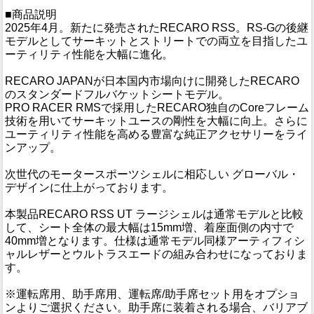
■商品説明
2025年4月。新たに発売されたRECARO RSS。RS-Gの後継
モデルとしてサーキットとストリートでの両立を目指したユ
ーティリティ性能を大幅に進化。
RECARO JAPANが日本国内市場向けに開発したRECARO
のスタンダードフルバケットシートモデル。
PRO RACER RMSで採用したRECARO独自のCoreフレーム
技術を用いてサーキットユースの剛性を大幅に向上。さらに
ユーティリティ性能を高める豊富な純正アクセサリーをライ
ンアップ。
次世代のモータースポーツシェルに相応しい グローバル・
デザインに仕上がっております。
本製品RECARO RSS UT ラージシェルは通常モデルと比較
して、シート全体の最大幅は15mm増、着座面側の内寸で
40mm増となります。仕様は通常モデル同様アーティフィシ
ャルレザーとウルトラスエードの組み合わせになっておりま
す。
※運転席用、助手席用、運転席/助手席セット用をオプショ
ンよりご選択ください。助手席に装着される場合、バリアブ