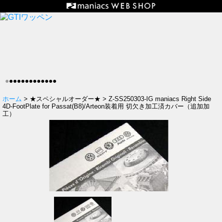
●
●
●
●
●
●
●
●
●
●
●
●
●
ホーム
> ★スペシャルオーダー★ > Z-SS250303-IG maniacs Right Side
4D-FootPlate for Passat(B8)/Arteon装着用 切欠き加工済カバー（追加加
工）