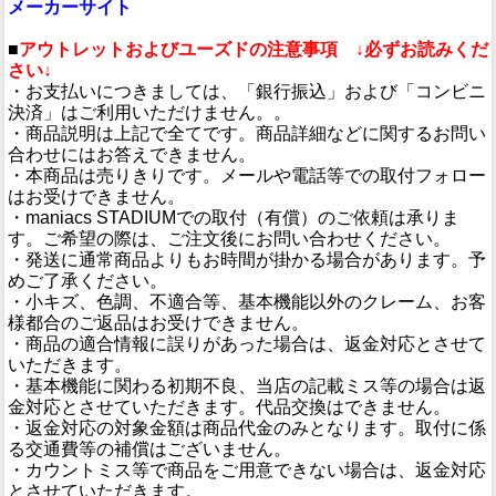
メーカーサイト
■
アウトレットおよびユーズドの注意事項 ↓必ずお読みくだ
さい↓
・お支払いにつきましては、「銀行振込」および「コンビニ
決済」はご利用いただけません。。
・商品説明は上記で全てです。商品詳細などに関するお問い
合わせにはお答えできません。
・本商品は売りきりです。メールや電話等での取付フォロー
はお受けできません。
・maniacs STADIUMでの取付（有償）のご依頼は承りま
す。ご希望の際は、ご注文後にお問い合わせください。
・発送に通常商品よりもお時間が掛かる場合があります。予
めご了承ください。
・小キズ、色調、不適合等、基本機能以外のクレーム、お客
様都合のご返品はお受けできません。
・商品の適合情報に誤りがあった場合は、返金対応とさせて
いただきます。
・基本機能に関わる初期不良、当店の記載ミス等の場合は返
金対応とさせていただきます。代品交換はできません。
・返金対応の対象金額は商品代金のみとなります。取付に係
る交通費等の補償はございません。
・カウントミス等で商品をご用意できない場合は、返金対応
とさせていただきます。