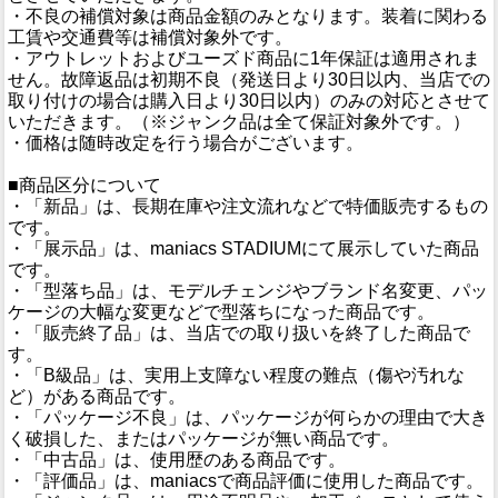
・不良の補償対象は商品金額のみとなります。装着に関わる
工賃や交通費等は補償対象外です。
・アウトレットおよびユーズド商品に1年保証は適用されま
せん。故障返品は初期不良（発送日より30日以内、当店での
取り付けの場合は購入日より30日以内）のみの対応とさせて
いただきます。（※ジャンク品は全て保証対象外です。）
・価格は随時改定を行う場合がございます。
■商品区分について
・「新品」は、長期在庫や注文流れなどで特価販売するもの
です。
・「展示品」は、maniacs STADIUMにて展示していた商品
です。
・「型落ち品」は、モデルチェンジやブランド名変更、パッ
ケージの大幅な変更などで型落ちになった商品です。
・「販売終了品」は、当店での取り扱いを終了した商品で
す。
・「B級品」は、実用上支障ない程度の難点（傷や汚れな
ど）がある商品です。
・「パッケージ不良」は、パッケージが何らかの理由で大き
く破損した、またはパッケージが無い商品です。
・「中古品」は、使用歴のある商品です。
・「評価品」は、maniacsで商品評価に使用した商品です。