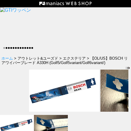
●
●
●
●
●
●
●
●
●
●
●
●
●
ホーム
> アウトレット&ユーズド > エクステリア > 【OL/US】BOSCH リ
アワイパーブレード A330H (Golf5/Golf5variant/Golf6variant/)