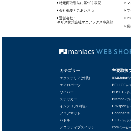
特定商取引法に基づく表記
マ
会社概要とごあいさつ
プ
運営会社：
In
キザス株式会社マニアックス事業部
業務
カテゴリー
主要取扱
エクステリア(外装)
034MotorSp
エアロパーツ
BELLOF
(ベ
ワイパー
BOSCH
(ボ
ステッカー
Brembo
(ブ
インテリア(内装)
C/A sport
(
フロアマット
Continental 
パドル
COX
(コックス
デコラティブスイッチ
cpm
(シービー