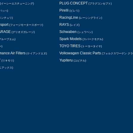
PLUG CONCEPT
(イーシーエスチューニング)
(プラグコンセプト)
Pirelli
バッハ)
(ピレリ)
RacingLine
ベンチュリ)
(レーシングライン)
rsport
RAYS
(フォージモータースポーツ)
(レイズ)
GARAGE
Schwaben
(グリオズガレージ)
(シュワベン)
Spark Models
グループエム)
(スパークモデル)
TOYO TIRES
ー)
(トーヨータイヤ)
ance Air Filters
Volkswagen Classic Parts
(ケイアンドエヌ)
(フォルクスワーゲン ク
Y
Yupiteru
(リキモリ)
(ユピテル)
ニアックス)