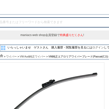
maniacs web shop会員登録で
特典盛りだくさん
!
いらっしゃいませ ゲストさん
購入履歴・閲覧履歴を見るには
ログイン
し
>
ワイパー
>
VW Audi純正ワイパー
> VW純正エアロリアワイパーブレード(Passat(CJ))