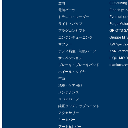
空白
ECS tuning
電装パーツ
Eibach
(アイ
ドラレコ・レーダー
Eventuri
(イ
ライト・バルブ
Forge Moto
プラグコンセプト
GRIOT'S 
エンジンチューニング
Gruppe M
(
マフラー
KW
(カーヴェ
ボディ補強・制振パーツ
K&N Perform
サスペンション
LIQUI MOL
ブレーキ・ブレーキパッド
maniacs
(マ
ホイール・タイヤ
空白
洗車・ケア用品
メンテナンス
リペアパーツ
純正タッチアップペイント
アクセサリー
キーカバー
アート&ホビー