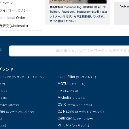
イページ
ライバシーポリシー
ternational Order
販売(wholesale)
ブランド
ort
mann Filter
(ゼロサンヨンモータースポーツ)
(マンフィルター)
MOTUL
ロフ)
(モチュール)
m+
ッシュ)
(エムプラス)
Michelin
レンボ)
(ミシュラン)
OSIR
シーエースポーツ)
(オーエスアイアール)
tire
OZ Racing
(コンチネンタルタイヤ)
(オーゼット レーシング)
Oettinger
)
(エッティンガー)
PHILIPS
エム)
(フィリップス)