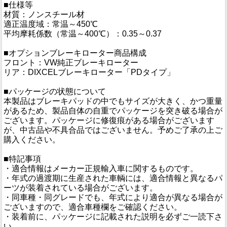
■仕様等
材質：ノンスチール材
適正温度域：常温～450℃
平均摩耗係数（常温～400℃）：0.35～0.37
■オプションブレーキローター商品構成
フロント：VW純正ブレーキローター
リア：DIXCELブレーキローター「PDタイプ」
■パッケージの状態について
本製品はブレーキパッドの中でもサイズが大きく、かつ重量
があるため、製品自体の自重でパッケージを突き破る場合が
ございます。パッケージに修復痕がある場合がございます
が、中古品や不具合品ではございません。予めご了承の上ご
購入ください。
■特記事項
・適合情報はメーカー正規輸入車に関するものです。
・年式の過渡期に生産された車輌には、適合情報と異なるパ
ーツが装着されている場合がございます。
・同車種・同グレードでも、年式により適合が異なる場合が
ございますので、適合車種欄をご確認ください。
・装着前に、パッケージに記載された説明を必ずご一読下さ
い。