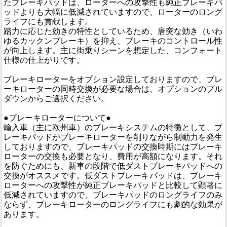
たブレーキパッドは、ローターへの攻撃性も純正ブレーキパ
ッドよりも大幅に低減されていますので、ローターのロング
ライフにも貢献します。
踏力に応じた効きの特性としているため、唐突な効き（いわ
ゆるカックンブレーキ）を抑え、ブレーキのコントロール性
が向上します。主に街乗りシーンを想定した、コンフォート
仕様の仕上がりです。
ブレーキローターをオプション設定しておりますので、ブレ
ーキローターの同時交換が必要な場合は、オプションのプル
ダウンからご選択ください。
●ブレーキローターについて●
輸入車（主に欧州車）のブレーキシステムの特徴として、ブ
レーキパッドがブレーキローターを削りながら制動力を発生
しておりますので、ブレーキパッドの交換時期にはブレーキ
ローターの交換も必要となり、費用が高額になります。それ
を防ぐためにも、新車の段階で低ダストブレーキパッドへの
交換がオススメです。低ダストブレーキパッドは、ブレーキ
ローターへの攻撃性が純正ブレーキパッドと比較して顕著に
低減されていますので、ブレーキパッドのロングライフのみ
ならず、ブレーキローターのロングライフにも劇的な効果が
あります。