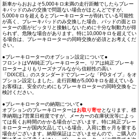
新車からおおよそ5,000キロ未満の走行距離でしたらブレー
キパッドのみの交換で問題ない場合がほとんどですが、
5,000キロを超えるとブレーキローターが削れている可能性
が高く、ブレーキパッドのみ交換した場合、パッドの面とロ
ーターの面がピッタリと接触しないために十分な制動力が得
られず、危険な場合があります。特に10,000キロを超えてい
る場合は、ブレーキローターの同時交換が必須とお考えくだ
さい。
●ブレーキローターのオプション設定について●
フロントはVW純正ブレーキローター、リアは純正ブレーキ
ローターよりもリーズナブルながら信頼性の高い
「DIXCEL」のスタンダードでプレーンな「PDタイプ」をオ
プション設定しました。走行距離が5,000キロを超えている
お客様は、安全のためにもブレーキローターの同時交換をご
検討ください。
●ブレーキローターの納期について●
オプションのブレーキローターは
お取り寄せ
となります。標
準納期は7営業日程度ですが、メーカーの在庫状況等によっ
ては長くお時間のかかる場合がございます。特に純正ブレー
キローターが国内欠品している場合、入荷に数ヶ月を要する
場合がございます。納期保証はございませんので、ご購入の