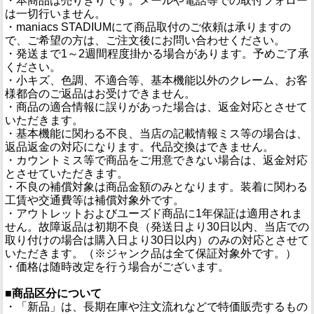
・本商品は売りきりです。メールや電話等での取付フォロー
は一切行いません。
・maniacs STADIUMにて商品取付のご依頼は承りますの
で、ご希望の方は、ご注文後にお問い合わせください。
・発送まで1～2週間程度掛かる場合があります。予めご了承
ください。
・小キズ、色調、不適合等、基本機能以外のクレーム、お客
様都合のご返品はお受けできません。
・商品の適合情報に誤りがあった場合は、返金対応とさせて
いただきます。
・基本機能に関わる不良、当店の記載情報ミス等の場合は、
返品返金の対応になります。代品交換はできません。
・カウントミス等で商品をご用意できない場合は、返金対応
とさせていただきます。
・不良の補償対象は商品金額のみとなります。装着に関わる
工賃や交通費等は補償対象外です。
・アウトレットおよびユーズド商品に1年保証は適用されま
せん。故障返品は初期不良（発送日より30日以内、当店での
取り付けの場合は購入日より30日以内）のみの対応とさせて
いただきます。（※ジャンク品は全て保証対象外です。）
・価格は随時改定を行う場合がございます。
■商品区分について
・「新品」は、長期在庫や注文流れなどで特価販売するもの