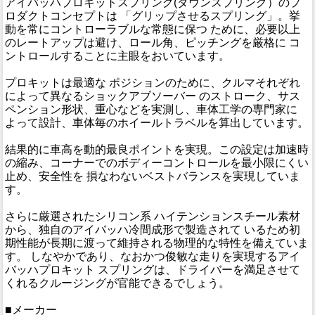
アイバッハプロキットスプリング(ダウンスプリング）のプ
ロダクトコンセプトは 「グリップさせるスプリング」。挙
動を常にコントローラブルな常態に保つ ために、必要以上
のレートアップは避け、ロール角、ピッチングを厳格に コ
ントロールすることに主眼をおいています。
プロキットは最適な ポジションのために、クルマそれぞれ
によって異なるショックアブソーバー のストローク、サス
ペンション形状、重心などを実測し、車体工学の専門家に
よって設計、車体毎のホイールトラベルを算出しています。
結果的に車高を動的最良ポイントを実現。この設定は加速時
の縮み、コーナーでのボディーコントロールを最小限にくい
止め、安全性を 損なわないベストバランスを実現していま
す。
さらに厳選されたシリコン系 ハイテンションスチール素材
から、独自のアイバッハ冷間成形で製造されて いるため初
期性能が長期に渡って維持される物理的な特性を備えていま
す。 しなやかであり、なおかつ俊敏な走りを実現するアイ
バッハプロキット スプリングは、ドライバーを満足させて
くれるクルージングが官能できるでしょう。
■メーカー