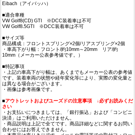
Eibach（アイバッハ）
■適合車種
VW Golf8(CD) GTI ※DCC装着車は不可
VW Golf8.5GTI ※DCC装着車は不可
■サイズ等
商品構成：フロントスプリング×2個/リアスプリング×2個
・車高下がり幅：フロント/約10mm～20mm リア/約
10mm（メーカー公表参考値です。）
■特記事項
・上記の車高下がり幅は、あくまでもメーカー公表の参考値
です。装着車両の状態や経年変化等により、実際の変化量と
は異なる場合がございます。
・画像は参考画像です。
■
アウトレットおよびユーズドの注意事項 ↓必ずお読みくだ
さい
・お支払いにつきましては、「銀行振込」および「コンビニ
決済」はご利用いただけません。
・商品説明は上記で全てです。商品詳細などに関するお問い
合わせにはお答えできません。