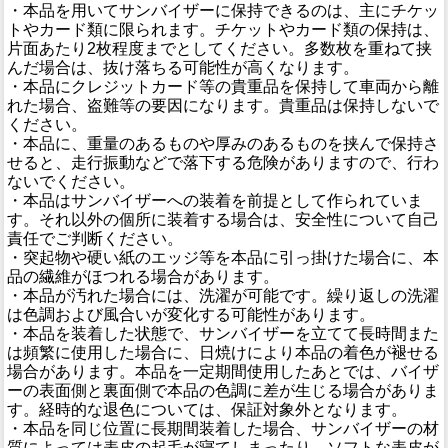
・本品を用いてサンバイザーに保持できるのは、主にチケッ
トやカード類に限られます。チケットやカード類の保持は、
片面あたり2枚程度までとしてください。多数枚を重ねて挟
んだ場合は、抜け落ちる可能性が高くなります。
・本品にクレジットカード等の貴重品を保持して車両から離
れた場合、盗難等の要因になります。貴重品は保持しないで
ください。
・本品に、重量のあるものや厚みのあるものを挟んで保持さ
せると、走行振動などで落下する危険がありますので、行わ
ないでください。
・本品はサンバイザーへの装着を前提として作られていま
す。それ以外の個所に装着する場合は、安全性について自己
責任でご判断ください。
・突起物や硬い紙のエッジ等を本品に引っ掛けた場合に、本
品の繊維がほつれる場合があります。
・本品が汚れた場合には、洗濯が可能です。繰り返しの洗濯
は色調および風合いが変化する可能性があります。
・本品を装着した状態で、サンバイザーを立てて長時間また
は頻繁に使用した場合に、日焼けにより本品の着色が褪せる
場合があります。本品を一定期間使用したあとでは、バイザ
ーの表面側と裏面側で本品の色調に差が生じる場合がありま
す。経時的な退色については、保証対象外となります。
・本品を同じ位置に長期間装着した場合、サンバイザーの材
質によっては表皮の起毛が寝てしまったり、ソフトな表皮が