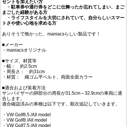
セントを加えたい方
・駐車券や通行券をどこに仕舞ったか忘れてしまい、まご
まごした経験がある方
・ライフスタイルを大切にされていて、自分らしいスマー
トさや使い心地を求める方
ありそうで無かった、maniacsらしい製品です！
■メーカー
・maniacsオリジナル
■サイズ、材質等
・幅： 約2.5cm
・周長さ： 約31cm
・材質： 織ゴム平ベルト、両面全面カラー
■適合および装着方法
サンバイザーの胴部分の周長が31.5cm～32.9cmの車両に適
合します。
適合確認済みの車種は以下です。順次追記していきます。
・VW Golf8.5 /All model
・VW Golf8 /All model
・VW Golf7.5 /All model