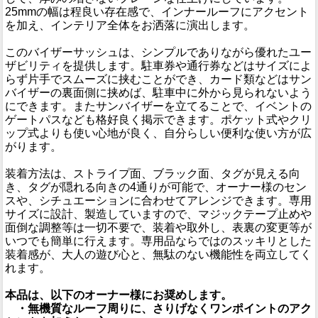
25mmの幅は程良い存在感で、インナールーフにアクセント
を加え、インテリア全体をお洒落に演出します。
このバイザーサッシュは、シンプルでありながら優れたユー
ザビリティを提供します。駐車券や通行券などはサイズによ
らず片手でスムーズに挟むことができ、カード類などはサン
バイザーの裏面側に挟めば、駐車中に外から見られないよう
にできます。またサンバイザーを立てることで、イベントの
ゲートパスなども格好良く掲示できます。ポケット式やクリ
ップ式よりも使い心地が良く、自分らしい便利な使い方が広
がります。
装着方法は、ストライプ面、ブラック面、タグが見える向
き、タグが隠れる向きの4通りが可能で、オーナー様のセン
スや、シチュエーションに合わせてアレンジできます。専用
サイズに設計、製造していますので、マジックテープ止めや
面倒な調整等は一切不要で、装着や取外し、表裏の変更等が
いつでも簡単に行えます。専用品ならではのスッキリとした
装着感が、大人の遊び心と、無駄のない機能性を両立してく
れます。
本品は、以下のオーナー様にお奨めします。
・無機質なルーフ周りに、さりげなくワンポイントのアク