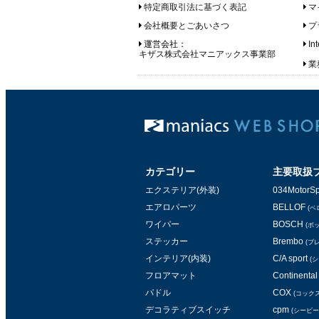
特定商取引法に基づく表記
マ
会社概要とごあいさつ
プ
運営会社：
In
キザス株式会社マニアックス事業部
業務
カテゴリー
主要取扱
エクステリア(外装)
034MotorSp
エアロパーツ
BELLOF
(ベ
ワイパー
BOSCH
(ボ
ステッカー
Brembo
(ブ
インテリア(内装)
C/A sport
(
フロアマット
Continental 
パドル
COX
(コックス
デコラティブスイッチ
cpm
(シービー