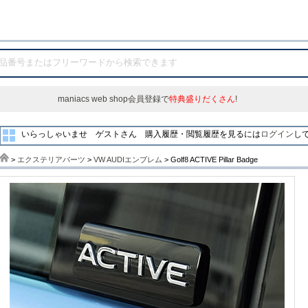
maniacs web shop会員登録で
特典盛りだくさん
!
いらっしゃいませ ゲストさん
購入履歴・閲覧履歴を見るには
ログイン
し
>
エクステリアパーツ
>
VW AUDIエンブレム
> Golf8 ACTIVE Pillar Badge