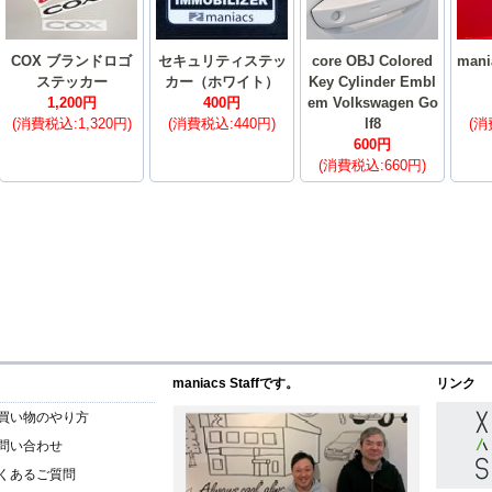
COX ブランドロゴ
セキュリティステッ
core OBJ Colored
mani
ステッカー
カー（ホワイト）
Key Cylinder Embl
1,200円
400円
em Volkswagen Go
(消費税込:1,320円)
(消費税込:440円)
lf8
(消
600円
(消費税込:660円)
maniacs Staffです。
リンク
買い物のやり方
問い合わせ
くあるご質問