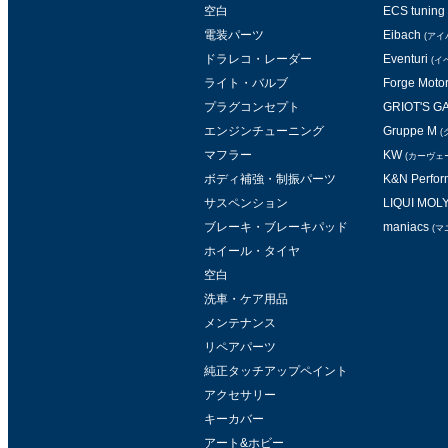
空白
ECS tuning
電装パーツ
Eibach
(アイ
ドラレコ・レーダー
Eventuri
(イ
ライト・バルブ
Forge Moto
プラグコンセプト
GRIOT'S 
エンジンチューニング
Gruppe M
(
マフラー
KW
(カーヴェ
ボディ補強・制振パーツ
K&N Perform
サスペンション
LIQUI MOL
ブレーキ・ブレーキパッド
maniacs
(マ
ホイール・タイヤ
空白
洗車・ケア用品
メンテナンス
リペアパーツ
純正タッチアップペイント
アクセサリー
キーカバー
アート&ホビー