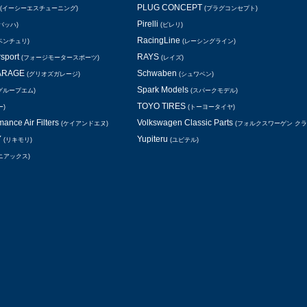
PLUG CONCEPT
(イーシーエスチューニング)
(プラグコンセプト)
Pirelli
バッハ)
(ピレリ)
RacingLine
ベンチュリ)
(レーシングライン)
rsport
RAYS
(フォージモータースポーツ)
(レイズ)
GARAGE
Schwaben
(グリオズガレージ)
(シュワベン)
Spark Models
グループエム)
(スパークモデル)
TOYO TIRES
ー)
(トーヨータイヤ)
ance Air Filters
Volkswagen Classic Parts
(ケイアンドエヌ)
(フォルクスワーゲン ク
Y
Yupiteru
(リキモリ)
(ユピテル)
ニアックス)