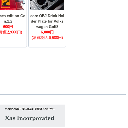
acs edition Ge
core OBJ Drink Hol
n.2.2
der Plate for Volks
600円
wagen Golf8
費税込:660円)
6,000円
(消費税込:6,600円)