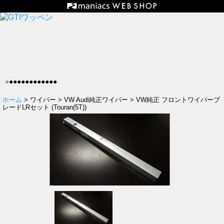
●
●
●
●
●
●
●
●
●
●
●
●
●
ホーム
> ワイパー > VW Audi純正ワイパー > VW純正 フロントワイパーブ
レードLRセット (Touran(5T))