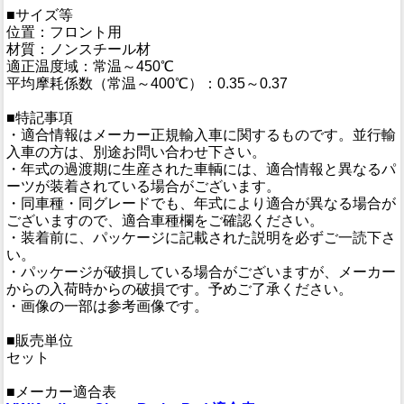
■サイズ等
位置：フロント用
材質：ノンスチール材
適正温度域：常温～450℃
平均摩耗係数（常温～400℃）：0.35～0.37
■特記事項
・適合情報はメーカー正規輸入車に関するものです。並行輸
入車の方は、別途お問い合わせ下さい。
・年式の過渡期に生産された車輌には、適合情報と異なるパ
ーツが装着されている場合がございます。
・同車種・同グレードでも、年式により適合が異なる場合が
ございますので、適合車種欄をご確認ください。
・装着前に、パッケージに記載された説明を必ずご一読下さ
い。
・パッケージが破損している場合がございますが、メーカー
からの入荷時からの破損です。予めご了承ください。
・画像の一部は参考画像です。
■販売単位
セット
■メーカー適合表