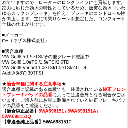
れていますので、ローターのロングライフにも貢献します。
踏力に応じた効きの特性としているため、唐突な効き（いわ
ゆるカックンブレーキ）を抑え、ブレーキのコントロール性
が向上します。主に街乗りシーンを想定した、コンフォート
仕様の仕上がりです。
■メーカー
m+（キザス株式会社）
■適合車種
VW Golf8.5 1.5eTSI/その他グレード確認中
VW Golf8 1.0eTSI/1.5eTSI/2.0TDI
VW Golf8 Variant 1.0eTSI/1.5eTSI/2.0TDI
Audi A3(8Y) 30TFSI
★
適合車種に関する注意事項
★
適合車種に記載のある車種でも、装備されている
純正フロン
トブレーキパッドの品番
によっては適合外となる場合がござ
います。ご購入前にお車に装備されている純正ブレーキパッ
ドの品番をご確認ください。
【適合純正品番】
5WA698151 / 5WA698151A /
5WA698151Q
【非適合純正品番】5WA698151T