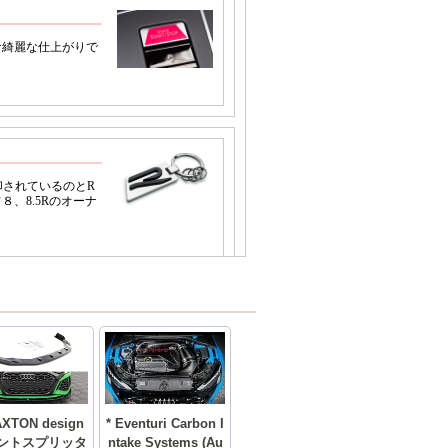
AXTON design
* Eventuri Carbon I
ントスプリッタ
ntake Systems (Au