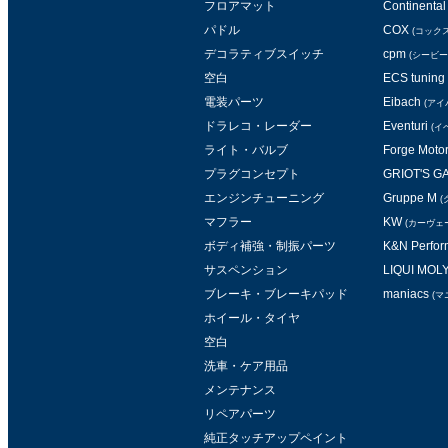
フロアマット
Continental 
パドル
COX
(コックス
デコラティブスイッチ
cpm
(シービー
空白
ECS tuning
電装パーツ
Eibach
(アイ
ドラレコ・レーダー
Eventuri
(イ
ライト・バルブ
Forge Moto
プラグコンセプト
GRIOT'S 
エンジンチューニング
Gruppe M
(
マフラー
KW
(カーヴェ
ボディ補強・制振パーツ
K&N Perform
サスペンション
LIQUI MOL
ブレーキ・ブレーキパッド
maniacs
(マ
ホイール・タイヤ
空白
洗車・ケア用品
メンテナンス
リペアパーツ
純正タッチアップペイント