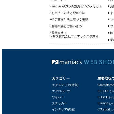
maniacsの3つの魅力と15のメリット
お
お支払い方法と配送方法
よ
特定商取引法に基づく表記
マ
会社概要とごあいさつ
プ
運営会社：
In
キザス株式会社マニアックス事業部
業務
カテゴリー
主要取扱
エクステリア(外装)
034MotorSp
エアロパーツ
BELLOF
(ベ
ワイパー
BOSCH
(ボ
ステッカー
Brembo
(ブ
インテリア(内装)
C/A sport
(