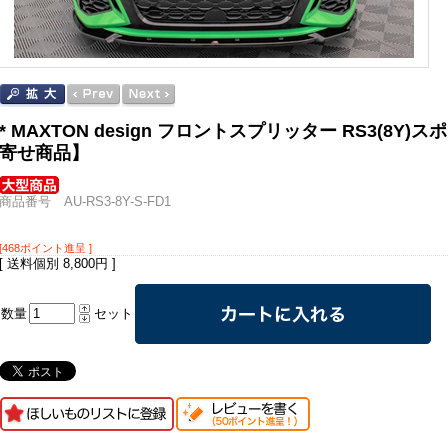
* MAXTON design フロントスプリッター RS3(8
寄せ商品】
商品番号 AU-RS3-8Y-S-FD1
[468ポイント進呈 ]
[ 送料個別 8,800円 ]
数量
セット