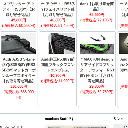
スプリッター アウ
ー アウディ RS3(8
dan)【お取り寄せ商
ー V
ディ RS3(8Y)【お
Y)フェイスリフト後
品】
ーツ
取り寄せ商品】
【お取り寄せ商品】
65,550円
【お
45,800円
46,800円
(消費税込:72,105円)
(消費税込:50,380円)
(消費税込:51,480円)
(消費
Audi A3SB S-Line
Audi純正RS3(8Y)前
* MAXTON design
Au
(8Y)/S3SB(8Y)/RS3
期型ブラックフロン
リアサイドスプリッ
カバー
SB(8Y)マットカーボ
トエンブレム
ター アウディ RS3
3(8Y
ンルーフスポイラー
10,900円
(8Y)セダン 【お取り
【お取り寄せ商品】
(消費税込:11,990円)
寄せ商品】
330,000円
29,800円
(消費
(消費税込:363,000
(消費税込:32,780円)
円)
maniacs Staffです。
リンク
買い物のやり方