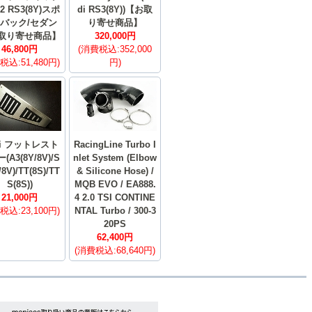
.2 RS3(8Y)スポ
di RS3(8Y))【お取
バック/セダン
り寄せ商品】
取り寄せ商品】
320,000円
46,800円
(消費税込:352,000
税込:51,480円)
円)
di フットレスト
RacingLine Turbo I
(A3(8Y/8V)/S
nlet System (Elbow
/8V)/TT(8S)/TT
& Silicone Hose) /
S(8S))
MQB EVO / EA888.
21,000円
4 2.0 TSI CONTINE
税込:23,100円)
NTAL Turbo / 300-3
20PS
62,400円
(消費税込:68,640円)