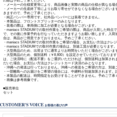
の際は予めご了承ください。
・メーカーの仕様変更等により、商品画像と実際の商品の仕様が異なる場
・メーカーの生産終了等によりお取り寄せができなくなる場合がございま
きますので、予めご了承ください。
・純正バンパー専用です。社外品バンパーには装着できません。
・本製品は、フロントスプリッターのみとなります。
・装着の際は、車両側に加工が必要となる場合がございます。
・maniacs STADIUMでの取付作業をご希望の際は、商品が入荷した
で、その後に作業予約を行なっていただきますようお願い致します。入荷
合は、商品がご用意できておりません。予めご了承ください。
・maniacs STADIUMでの取付作業をご希望の場合、お支払い方法はク
・maniacs STADIUMでの取付作業の場合は、別途工賃が必要となります。
・大型商品のため、出荷までに通常よりお時間をいただく場合がございま
・大型商品のため、個別送料（￥8,800）を設定させていただいておりま
は、ご決済時に（配送不要）をご選択いただければ、個別送料は加算され
だいた場合、お支払い方法はクレジットカード決済のみとなります。
・沖縄への発送は行っておりません。沖縄への発送をご希望の方は、別途
・一部離島へのお届けをご希望の場合には、中継料が別途加算されます。
・本製品の配送は、時間指定をお受けすることができません。予めご了承
・画像は参考画像です。
■販売単位
セット
CUSTOMER'S VOICE
お客様の喜びの声