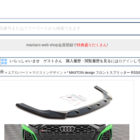
maniacs web shop会員登録で
特典盛りだくさん
!
いらっしゃいませ ゲストさん
購入履歴・閲覧履歴を見るには
ログイン
し
>
エアロパーツ
>
マクストンデザイン
> * MAXTON design フロントスプリッター 