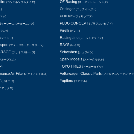
tire
OZ Racing
(コンチネンタルタイヤ)
(オーゼット レーシング)
Oettinger
)
(エッティンガー)
PHILIPS
エム)
(フィリップス)
PLUG CONCEPT
(イーシーエスチューニング)
(プラグコンセプト)
Pirelli
バッハ)
(ピレリ)
RacingLine
ベンチュリ)
(レーシングライン)
rsport
RAYS
(フォージモータースポーツ)
(レイズ)
GARAGE
Schwaben
(グリオズガレージ)
(シュワベン)
Spark Models
グループエム)
(スパークモデル)
TOYO TIRES
ー)
(トーヨータイヤ)
ance Air Filters
Volkswagen Classic Parts
(ケイアンドエヌ)
(フォルクスワーゲン ク
Y
Yupiteru
(リキモリ)
(ユピテル)
ニアックス)