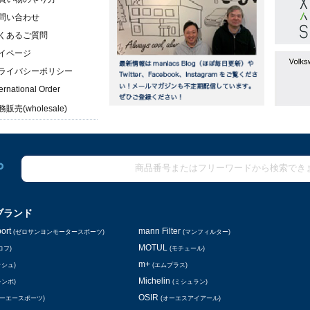
問い合わせ
くあるご質問
イページ
ライバシーポリシー
ternational Order
販売(wholesale)
ブランド
ort
mann Filter
(ゼロサンヨンモータースポーツ)
(マンフィルター)
MOTUL
ロフ)
(モチュール)
m+
ッシュ)
(エムプラス)
Michelin
レンボ)
(ミシュラン)
OSIR
シーエースポーツ)
(オーエスアイアール)