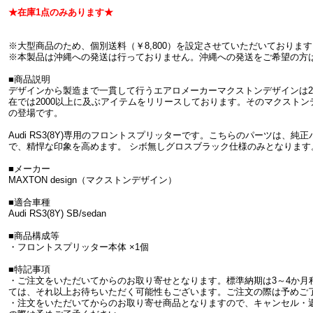
★在庫1点のみあります★
※大型商品のため、個別送料（￥8,800）を設定させていただいております
※本製品は沖縄への発送は行っておりません。沖縄への発送をご希望の方
■商品説明
デザインから製造まで一貫して行うエアロメーカーマクストンデザインは20
在では2000以上に及ぶアイテムをリリースしております。そのマクストンデザイ
の登場です。
Audi RS3(8Y)専用のフロントスプリッターです。こちらのパーツは、
で、精悍な印象を高めます。 シボ無しグロスブラック仕様のみとなります
■メーカー
MAXTON design（マクストンデザイン）
■適合車種
Audi RS3(8Y) SB/sedan
■商品構成等
・フロントスプリッター本体 ×1個
■特記事項
・ご注文をいただいてからのお取り寄せとなります。標準納期は3～4か月
ては、それ以上お待ちいただく可能性もございます。ご注文の際は予めご
・注文をいただいてからのお取り寄せ商品となりますので、キャンセル・