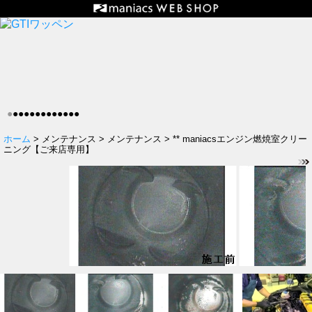
●
●
●
●
●
●
●
●
●
●
●
●
●
ホーム
> メンテナンス > メンテナンス > ** maniacsエンジン燃焼室クリー
ニング【ご来店専用】