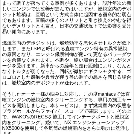
まって調子が落ちてくる事例が多くあります。設計年次の新
しいエンジンでは改善が進んではいますが、燃焼室内のデポ
ジット堆積は、直噴という方式自体に起因する宿命的な弱点
でもあります。直噴の多くのメリットと引き換えのやむを得
ないデメリットとも言え、日本の交通状況下では影響を受け
易い傾向にあります。
燃焼室内のデポジットは、燃焼効率を悪化させトルクが低下
します。またLSPIと呼ばれる直噴エンジン特有の異常燃焼
の原因となり、エンジン保護制御が働いて更なるパワーダウ
ンを余儀なくされます。不調や、酷い場合はエンジンがダメ
ージを受けます。新車からの経年と走行距離により、なんと
なくトルクが弱くなった、回転が微妙にギクシャクする、ゴ
ロゴロとした感触や異音が伴う等の調子の悪さを感じる場合
は、燃焼室内のデポジットが疑われます。
そうしたオーナー様の悩みに対応し、この度maniacsでは直
噴エンジンの燃焼室内をクリーニングする、専用の施工サー
ビスを開始しました。本サービスは、まず燃焼室内の状態を
プラグホールからファイバースコープで確認します。その上
で、WAKO'sのRECSを施工してインテークポートと燃焼室
内をクリーニング。続いて、NX エンジンチューンアップ
NX5000を使用して各気筒の燃焼室内をさらに強力に洗浄し
ます。