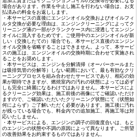
追加工賃またはイグニッションコイルの交換等が必要になる
場合があります。作業を中止し施工を行わない場合は、お支
払済みの料金をお返しします。
・本サービスの直後にエンジンオイル交換およびオイルフィ
ルタ交換が必要な理由は、エンジンクリーニングによってク
リーニング液の一部がクランクケース内に浸透してエンジン
オイルに混入するためです。ご使用中のエンジンオイルが新
しい（交換したての）場合でも、本サービス直後のエンジン
オイル交換を省略することはできません。よって、本サービ
スの施工は、エンジンオイルの交換時期に合わせて実施され
ることをお奨めします。
・本サービスは、エンジンを分解清掃（オーバーホールまた
は吸排気管の分解等）しない範囲において、最も有効なクリ
ーニングプロセスを組み合わせたサービスであり、相応の効
果が期待できますが、燃焼室内の汚れの状態によっては必ず
しも完全に綺麗になるわけではありません。本サービスによ
るクリーニング効果は、施工前後の画像にてご確認いただけ
ますので、ご確認いただいたクリーニング状態にて（状態如
何によらず）ご了解いただく必要があります。施工後に汚れ
が残っている場合でも、料金内での追加施工、再施工等は対
応いたしません。
・本サービスによる、エンジンの調子の回復度合いは、もと
のエンジンの状態や不調の原因によって異なります。ご所望
の改善効果をお約束するものではありません。