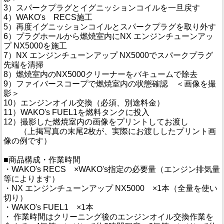
3）スパークプラグとイグニッションコイルを一旦戻す
4）WAKO's RECS施工
5）再度イグニッションコイルとスパークプラグを取り外す
6）プラグホールから燃焼室内にNX エンジンチューンアッ
プ NX5000を施工
7）NX エンジンチューンアップ NX5000でスパークプラグ
先端を清掃
8）燃焼室内のNX5000クリーナーをバキュームで除去
9）ファイバースコープで燃焼室内の状態確認 ＜画像を撮
影＞
10）エンジンオイル交換（必須、別途料金）
11）WAKO's FUEL1を燃料タンクに投入
12）撮影した燃焼室内の画像をプリントしてお渡し
（上掲写真の末尾2枚が、実際にお渡ししたプリント画
像の例です）
■商品構成・作業時間
・WAKO's RECS ×WAKO's指定の必要量（エンジン排気量
等によります）
・NX エンジンチューンアップ NX5000 ×1本（全量を使い
切り）
・WAKO's FUEL1 ×1本
・ 作業時間はクリーニング後のエンジンオイル交換作業を