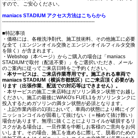
すので、 ご安心ください。
maniacs STADIUM アクセス方法はこちらから
------------------------------------------------------------
■特記事項
・価格には、各種洗浄剤代、施工技術料、その他施工に必要
な全て（エンジンオイル交換とエンジンオイルフィルタ交換
を除く）が含まれます。
・Webshop（本ページ）からご購入の場合は「maniacs
STADIUMで取付（配送不要）」をご選択いただき、メール
のご案内に従ってご来店日時をご予約ください。
・本サービスは、ご来店作業専用です。施工される車両で
maniacs STADIUM（横浜市都筑区）にご来店頂く必要があ
ります（出張作業、配送での対応等はできません）。
・本サービスの施工ご来店時はガソリン満タン状態でお越し
ください。施工の最後にWAKO's FUEL1をガソリンタンクに
投入するためガソリンの満タン状態が必須となります。
・上記作業内容の1)項において、車両の状態により稀にイグ
ニッションコイルが固着して抜けない（＝極めて抜け難い）
場合があります。無理に抜くことによりコイルが破損するリ
スクがある場合は、一旦作業を中断しお客様のご意向をお伺
いします。その場合、施工を進めるに際して、脱着のための