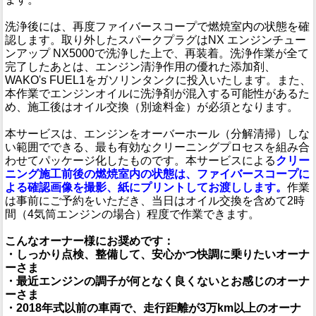
洗浄後には、再度ファイバースコープで燃焼室内の状態を確
認します。取り外したスパークプラグはNX エンジンチュー
ンアップ NX5000で洗浄した上で、再装着。洗浄作業が全て
完了したあとは、エンジン清浄作用の優れた添加剤、
WAKO's FUEL1をガソリンタンクに投入いたします。また、
本作業でエンジンオイルに洗浄剤が混入する可能性があるた
め、施工後はオイル交換（別途料金）が必須となります。
本サービスは、エンジンをオーバーホール（分解清掃）しな
い範囲でできる、最も有効なクリーニングプロセスを組み合
わせてパッケージ化したものです。本サービスによる
クリー
ニング施工前後の燃焼室内の状態は、ファイバースコープに
よる確認画像を撮影、紙にプリントしてお渡しします。
作業
は事前にご予約をいただき、当日はオイル交換を含めて2時
間（4気筒エンジンの場合）程度で作業できます。
こんなオーナー様にお奨めです：
・しっかり点検、整備して、安心かつ快調に乗りたいオーナ
ーさま
・最近エンジンの調子が何となく良くないとお感じのオーナ
ーさま
・2018年式以前の車両で、走行距離が3万km以上のオーナ