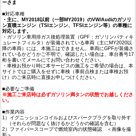
ーさま
■対応車種
・主に、MY2018以前（一部MY2019）のVW/Audiのガソリ
ン直噴エンジン（TSIエンジン、TFSIエンジン等）の車種に
対応します。
・ガソリン車用排ガス後処理装置（GPF：ガソリンパティキ
ュレートフィルタ）が装備されている車両（主にMY2020以
降の車両）には、本施工はできません。車両にGPFが装備さ
れているかどうかご不明で、確認したい場合は、車台番号17
桁を書いてメールにてお問い合わせください。
・車検お預かり時に本サービスの施工をご希望の場合は、本
サイトではご購入をせずに車検（事前点検または車検お預
け）のご来店時に直接お申しつけください。
■必要なご準備
※施工ご来店時は必ずガソリン満タンの状態でお越しくださ
い。
■作業内容
1）イグニッションコイルおよびスパークプラグを取り外す
（それらが問題なく抜けるかどうかの確認を含む）
2）ファイバースコープで燃焼室内の状態確認 ＜画像を撮
影＞