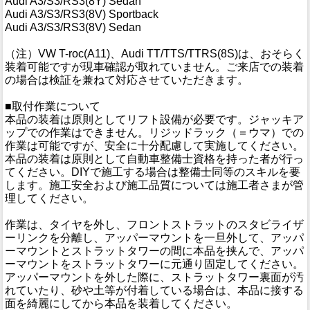
Audi A3/S3/RS3(8Y) Sedan
Audi A3/S3/RS3(8V) Sportback
Audi A3/S3/RS3(8V) Sedan
（注）VW T-roc(A11)、Audi TT/TTS/TTRS(8S)は、おそらく
装着可能ですが現車確認が取れていません。ご来店での装着
の場合は検証を兼ねて対応させていただきます。
■取付作業について
本品の装着は原則としてリフト設備が必要です。ジャッキア
ップでの作業はできません。リジッドラック（＝ウマ）での
作業は可能ですが、安全に十分配慮して実施してください。
本品の装着は原則として自動車整備士資格を持った者が行っ
てください。DIYで施工する場合は整備士同等のスキルを要
します。施工安全および施工品質については施工者さまが管
理してください。
作業は、タイヤを外し、フロントストラットのスタビライザ
ーリンクを分離し、アッパーマウントを一旦外して、アッパ
ーマウントとストラットタワーの間に本品を挟んで、アッパ
ーマウントをストラットタワーに元通り固定してください。
アッパーマウントを外した際に、ストラットタワー裏面が汚
れていたり、砂や土等が付着している場合は、本品に接する
面を綺麗にしてから本品を装着してください。