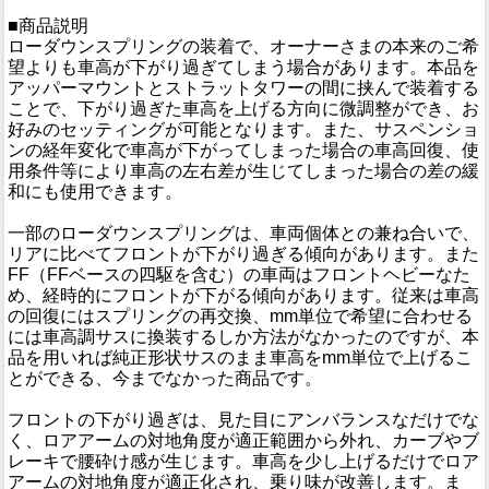
■商品説明
ローダウンスプリングの装着で、オーナーさまの本来のご希
望よりも車高が下がり過ぎてしまう場合があります。本品を
アッパーマウントとストラットタワーの間に挟んで装着する
ことで、下がり過ぎた車高を上げる方向に微調整ができ、お
好みのセッティングが可能となります。また、サスペンショ
ンの経年変化で車高が下がってしまった場合の車高回復、使
用条件等により車高の左右差が生じてしまった場合の差の緩
和にも使用できます。
一部のローダウンスプリングは、車両個体との兼ね合いで、
リアに比べてフロントが下がり過ぎる傾向があります。また
FF（FFベースの四駆を含む）の車両はフロントヘビーなた
め、経時的にフロントが下がる傾向があります。従来は車高
の回復にはスプリングの再交換、mm単位で希望に合わせる
には車高調サスに換装するしか方法がなかったのですが、本
品を用いれば純正形状サスのまま車高をmm単位で上げるこ
とができる、今までなかった商品です。
フロントの下がり過ぎは、見た目にアンバランスなだけでな
く、ロアアームの対地角度が適正範囲から外れ、カーブやブ
レーキで腰砕け感が生じます。車高を少し上げるだけでロア
アームの対地角度が適正化され、乗り味が改善します。ま