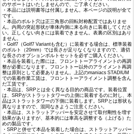
のサポートはいたしませんので、ご了承ください。
・本品には説明書等は付属しません。本ページの説明が全て
です。
・本品のボルト穴は正三角形の回転対称配置ではありませ
ん。内周の突起形状が車体内側に来る向きに装着してくださ
い。正しくない向きには装着できません。表裏の区別はあり
ません。
・Golf7（Golf7 Variantも含む）に装着する場合は、標準装着
のボルト（20mm）では長さが足りなくなりますので、適切
な長さのオプションボルトセットを必ずご購入ください。
・本品を装着した際には、フロントトーアライメントの再調
整が必要になります。フロントトー以外のアライメント再調
整は原則として必要ありません。上記のmaniacs STADIUM
での装着作業工賃は、フロントトーアライメント調整を含ん
だ工賃です。
・本品は、SRPとは全く異なる目的の商品です。装着位置
は、SRPがストラットタワーの上側に装着するのに対し、本
品はストラットタワーの下側に装着します。SRPとは形状も
異なりますので、混同なきようご注意ください。
・本品は、ストラットアッパーを安定させて取付剛性を増す
効果がありますが、基本的には車高を調整する（上げる）た
めの製品です。
・SRPと併せて本品を装着した場合は、ストラットアッパー