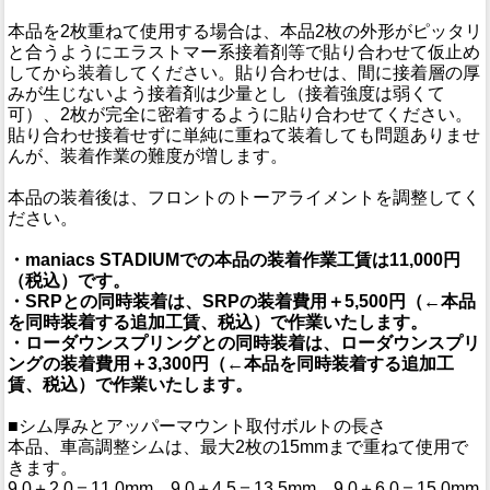
本品を2枚重ねて使用する場合は、本品2枚の外形がピッタリ
と合うようにエラストマー系接着剤等で貼り合わせて仮止め
してから装着してください。貼り合わせは、間に接着層の厚
みが生じないよう接着剤は少量とし（接着強度は弱くて
可）、2枚が完全に密着するように貼り合わせてください。
貼り合わせ接着せずに単純に重ねて装着しても問題ありませ
んが、装着作業の難度が増します。
本品の装着後は、フロントのトーアライメントを調整してく
ださい。
・maniacs STADIUMでの本品の装着作業工賃は11,000円
（税込）です。
・SRPとの同時装着は、SRPの装着費用＋5,500円（←本品
を同時装着する追加工賃、税込）で作業いたします。
・ローダウンスプリングとの同時装着は、ローダウンスプリ
ングの装着費用＋3,300円（←本品を同時装着する追加工
賃、税込）で作業いたします。
■シム厚みとアッパーマウント取付ボルトの長さ
本品、車高調整シムは、最大2枚の15mmまで重ねて使用で
きます。
9.0＋2.0＝11.0mm、9.0＋4.5＝13.5mm、9.0＋6.0＝15.0mm