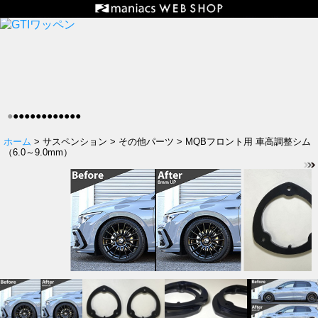
●
●
●
●
●
●
●
●
●
●
●
●
●
ホーム
> サスペンション > その他パーツ > MQBフロント用 車高調整シム
（6.0～9.0mm）