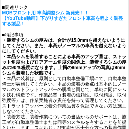
■関連リンク
MQBフロント用 車高調整シム 新発売！！
【YouTube動画】下がりすぎたフロント車高を程よく調整
する製品！
■特記事項
・装着するシムの厚みは、合計が15.0mmを超えないように
してください。また、車高がノーマルの車高を越えないよう
にしてください。
・本品シムを装着することによる車高のアップ量は、ストラ
ット角度およびロアアーム角度の関係上、装着するシムの厚
みの90％程度になります。上掲の8mmアップの写真は9mm
シムを装着した状態です。
・本品の装着は、原則として自動車整備工場にて、自動車整
備士が実施してください。本品の装着の要点は基本的にノー
マルのストラットアッパーの脱着と同じで、単純に間にシム
を挟む構造です。作業品質（装着の信頼性、取付精度、取付
強度等）は、作業実施者が責任を持って管理してください。
ストラットアッパー脱着の作業品質を保証できない方は施工
しないでください。
・装着方法、装着作業についての当店からのサポートは、施
工者が自動車整備士または同等のスキルを有することを前提
といたします。スキルおよび知識が不十分な方への装着作業