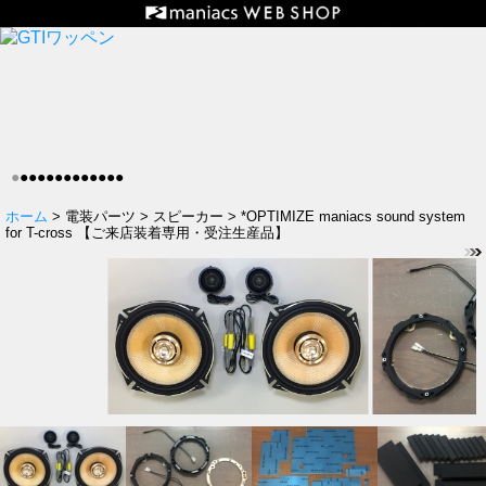
●
●
●
●
●
●
●
●
●
●
●
●
●
ホーム
> 電装パーツ > スピーカー > *OPTIMIZE maniacs sound system
for T-cross 【ご来店装着専用・受注生産品】