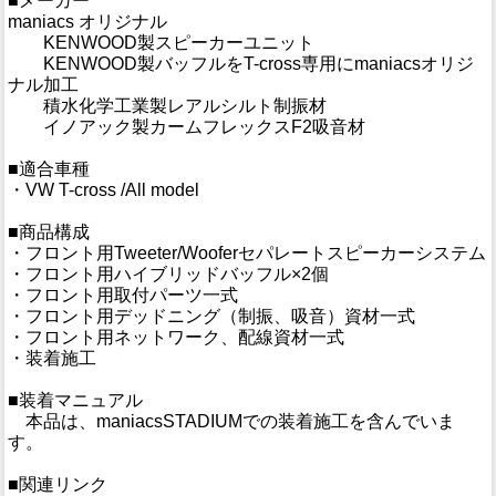
■メーカー
maniacs オリジナル
KENWOOD製スピーカーユニット
KENWOOD製バッフルをT-cross専用にmaniacsオリジ
ナル加工
積水化学工業製レアルシルト制振材
イノアック製カームフレックスF2吸音材
■適合車種
・VW T-cross /All model
■商品構成
・フロント用Tweeter/Wooferセパレートスピーカーシステム
・フロント用ハイブリッドバッフル×2個
・フロント用取付パーツ一式
・フロント用デッドニング（制振、吸音）資材一式
・フロント用ネットワーク、配線資材一式
・装着施工
■装着マニュアル
本品は、maniacsSTADIUMでの装着施工を含んでいま
す。
■関連リンク