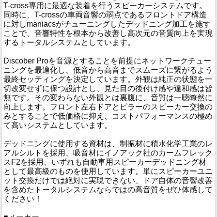
T-cross専用に最適な装着を行うスピーカーシステムです。
同時に、T-crossの車両音響の弱点であるフロントドア構造
に対しmaniacsがチューニングしたデッドニング加工を施す
ことで、音響特性を根本から改善し高次元の音質向上を実現
するトータルシステムとしています。
Discober Proを音源とすることを前提にネットワークチュー
ニングを最適化し、低音から高音までスムーズに繋がるよう
最終セッティングを決定しています。外観は純正の状態を一
切改変せずに保つ設計とし、見た目の後付け感や違和感は皆
無です。その変わらない外観とは裏腹に、音質は一聴瞭然に
向上します。フロント左右ドアとピラーのスピーカー交換の
みとすることで低価格に抑え、コストパフォーマンスの極め
て高いシステムとしています。
デッドニングに使用する資材は、制振材に積水化学工業のレ
アルシルトを採用、吸音材にイノアック社のカームフレック
スF2を採用、いずれも自動車用スピーカーデッドニング材
として最高級のものを使用しています。単にスピーカーユニ
ット交換だけでは絶対に実現できない、ドア自体の音響改善
を含めたトータルシステムならではの高音質をぜひ体感して
ください！