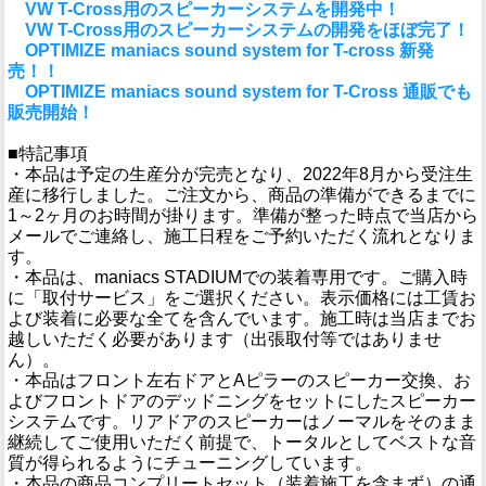
VW T-Cross用のスピーカーシステムを開発中！
VW T-Cross用のスピーカーシステムの開発をほぼ完了！
OPTIMIZE maniacs sound system for T-cross 新発
売！！
OPTIMIZE maniacs sound system for T-Cross 通販でも
販売開始！
■特記事項
・本品は予定の生産分が完売となり、2022年8月から受注生
産に移行しました。ご注文から、商品の準備ができるまでに
1～2ヶ月のお時間が掛ります。準備が整った時点で当店から
メールでご連絡し、施工日程をご予約いただく流れとなりま
す。
・本品は、maniacs STADIUMでの装着専用です。ご購入時
に「取付サービス」をご選択ください。表示価格には工賃お
よび装着に必要な全てを含んでいます。施工時は当店までお
越しいただく必要があります（出張取付等ではありませ
ん）。
・本品はフロント左右ドアとAピラーのスピーカー交換、お
よびフロントドアのデッドニングをセットにしたスピーカー
システムです。リアドアのスピーカーはノーマルをそのまま
継続してご使用いただく前提で、トータルとしてベストな音
質が得られるようにチューニングしています。
・本品の商品コンプリートセット（装着施工を含まず）の通