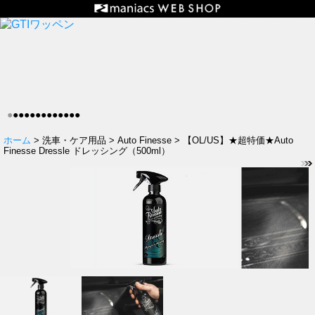
●
●
●
●
●
●
●
●
●
●
●
●
●
ホーム
> 洗車・ケア用品 > Auto Finesse > 【OL/US】★超特価★Auto
Finesse Dressle ドレッシング（500ml）