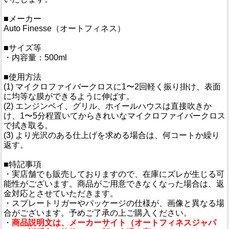
■メーカー
Auto Finesse（オートフィネス）
■サイズ等
・内容量：500ml
■使用方法
(1) マイクロファイバークロスに1〜2回軽く振り掛け、表面
に均等な膜ができるように伸ばす。
(2) エンジンベイ、グリル、ホイールハウスは直接吹きか
け、1〜5分程置いてからきれいなマイクロファイバークロス
で拭き取る。
(3) より光沢のある仕上げを求める場合は、何コートか繰り
返す。
■特記事項
・実店舗でも販売しておりますので、在庫にズレが生じる可
能性がございます。商品がご用意できなくなった場合は、返
金対応とさせていただきます。
・スプレートリガーやパッケージの仕様が、画像と異なる場
合がございます。予めご了承の上ご購入ください。
・
商品説明文は、メーカーサイト（オートフィネスジャパ