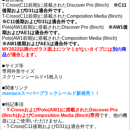
T-Cross(C11前期)に搭載されたDiscover Pro (8inch)
※C11
後期およびD31は適合外です。
T-Cross(C11前期)に搭載されたComposition Media (8inch)
※C11後期およびD31は適合外です。
Polo(AW1前期)に搭載されたDiscover Pro (8inch)
※AW1後
期およびAE1は適合外です。
Polo(AW1前期)に搭載されたComposition Media (8inch)
※AW1後期およびAE1は適合外です。
MY2022以降のガラス面上にツマミがないタイプには
別の商
品
が適合します。
■サイズ等
専用外形サイズ
スクリーンシールド×1枚入り
■関連リンク
maniacsスーパーブラックシールド新発売！！
■特記事項
・
T-CrossおよびPolo(AW1)に搭載されたDiscover Pro
(8inch)およびComposition Media (8inch)専用
です。他の機
器にはご使用いただけません。
・T-Cross(C11後期およびD31)は適合外です。