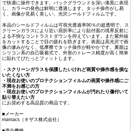
で快適に操作できます。バックグラウンドを深い漆黒に表現
し、カラーの発色は鮮明に透過します。タッチ操作がし易
く、画像が見易く美しい、光沢シールドフィルムです。
本品のシールドフィルムは可視光透過率90％の超透明で、ス
クリーンガラスにより近い屈折率により貼付面の境界反射に
よる不快なコントラストダウンを抑えています。また紫外線
をカットすることで目の疲れを防ぎます。表面は高光沢で画
像の滲みがなく、低摩擦でタッチ操作が軽やかです。裏面は
シリコン系の自己吸着式で、外形のトレース精度が高く簡単
に貼れてぴたっとフィットします。
・スクリーンガラスを保護したいけれど画質や操作感を損な
いたくない方
・現在お使いのプロテクションフィルムの画質や操作感にご
不満をお感じの方
・現在お使いのプロテクションフィルムが汚れたり傷付いて
貼り替えたい方
にお奨めする高品質の商品です。
■メーカー
maniacs（キザス株式会社）
■適合機種