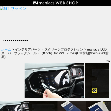
●
●
●
●
●
●
●
●
●
●
●
●
●
ホーム
> インテリアパーツ > スクリーンプロテクション > maniacs LCD
スーパーブラックシールド（8inch）for VW T-Cross(C11前期)/Polo(AW1前
期)