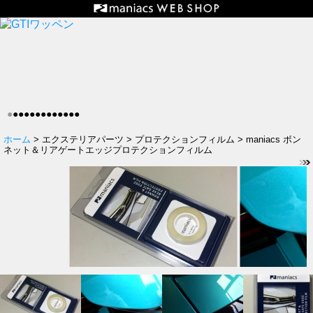
●
●
●
●
●
●
●
●
●
●
●
●
●
ホーム
> エクステリアパーツ > プロテクションフィルム > maniacs ボン
ネット＆リアゲートエッジプロテクションフィルム