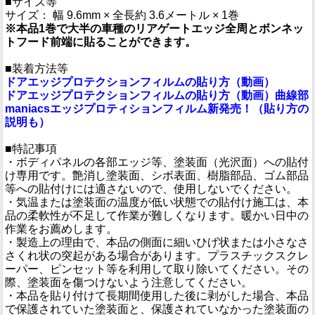
■サイズ等
サイズ： 幅 9.6mm × 全長約 3.6メートル × 1巻
※本品1巻で大半の車種のリアゲートエッジ全周とボンネッ
トフード前端に貼ることができます。
■装着方法等
ドアエッジプロテクションフィルムの貼り方（動画）
ドアエッジプロテクションフィルムの貼り方（動画）曲線部
maniacsエッジプロティションフィルム新発売！（貼り方の
説明も）
■特記事項
・ボディパネルの各部エッジ等、塗装面（光沢面）への貼付
け専用です。艶消し塗装面、シボ表面、樹脂部品、ゴム部品
等への貼付けには適さないので、使用しないでください。
・気温または塗装面の温度が低い状態での貼付け施工は、本
品の柔軟性が不足して作業が難しくなります。暖かい日中の
作業をお薦めします。
・製造上の理由で、本品の側面に細いひげ状または小さなさ
さくれ状の突起がある場合があります。プラスチックスクレ
ーパー、ピンセット等を利用して取り除いてください。その
際、塗装面を傷つけないよう注意してください。
・本品を貼り付けて長期間使用した後に剥がした場合、本品
で保護されていた塗装面と、保護されていなかった塗装面の