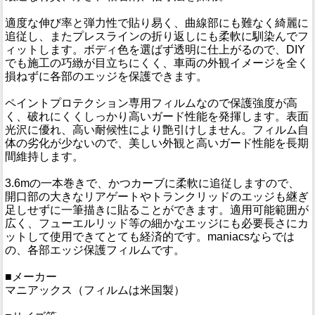
適度な伸び率と弾力性で貼り易く、曲線部にも難なく綺麗に
追従し、またプレスラインの折り返しにも柔軟に馴染んでフ
ィットします。ボディ色を選ばず透明に仕上がるので、DIY
でも施工の巧緻が目立ちにくく、車両の外観イメージを全く
損ねずに各部のエッジを保護できます。
ペイントプロテクション専用フィルムなので保護強度が高
く、破れにくくしっかり高いガード性能を発揮します。表面
光沢に優れ、高い耐候性により艶引けしません。フィルム自
体の劣化が少ないので、美しい外観と高いガード性能を長期
間維持します。
3.6mの一本巻きで、かつカーブに柔軟に追従しますので、
開口部の大きなリアゲートやトランクリッドのエッジも継ぎ
足しせずに一筆描きに貼ることができます。適用可能範囲が
広く、フューエルリッド等の細かなエッジにも必要長さにカ
ットして使用できてとても経済的です。maniacsならでは
の、各部エッジ保護フィルムです。
■メーカー
マニアックス（フィルムは米国製）