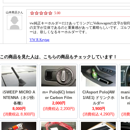
この商品を見た人は、こちらの商品もチェックしています！
iSWEEP MICRO A
m+ Polo(6C) Interi
C/Asport Polo(AW
mani
NTENNA（ネジ径:
or Carbon Film
1/AE1) ドリンクホ
le E
各種）
2,000円
ルダー
n
8,000円
(消費税込:2,200円)
3,900円
(消費税込:8,800円)
(消費税込:4,290円)
(消費