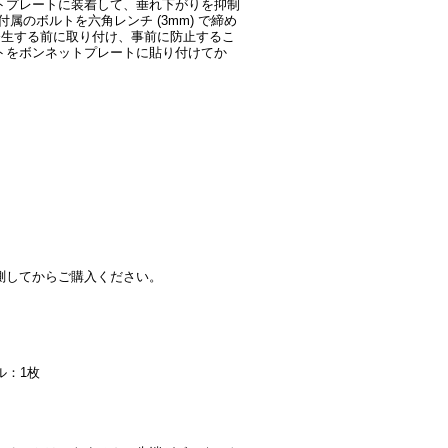
トプレートに装着して、垂れ下がりを抑制
のボルトを六角レンチ (3mm) で締め
発生する前に取り付け、事前に防止するこ
トをボンネットプレートに貼り付けてか
測してからご購入ください。
ル：1枚