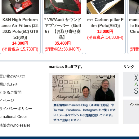
K&N High Perform
* VW/Audi サウンド
m+ Carbon pillar F
mani
ance Air Filters (33-
アブソーバー（Golf
ilm (Polo(AE1))
le E
3035 Polo(6C) GTI/
6） 【お取り寄せ商
13,000円
Chr
S1(8X))
品】
(消費税込:14,300円)
14,300円
35,400円
(消費税込:15,730円)
(消費税込:38,940円)
(消費
maniacs Staffです。
リンク
買い物のやり方
問い合わせ
くあるご質問
イページ
ライバシーポリシー
ternational Order
販売(wholesale)