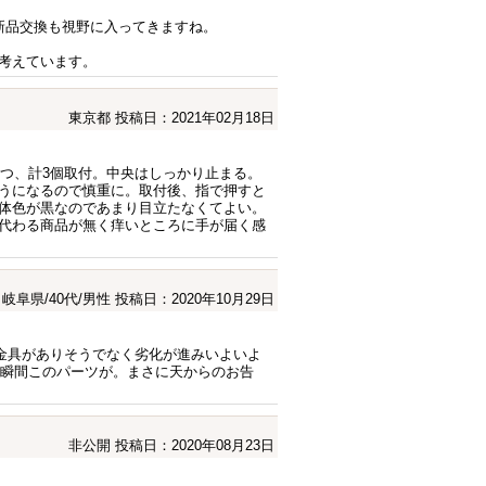
新品交換も視野に入ってきますね。
考えています。
東京都
投稿日：2021年02月18日
個ずつ、計3個取付。中央はしっかり止まる。
うになるので慎重に。取付後、指で押すと
体色が黒なのであまり目立たなくてよい。
代わる商品が無く痒いところに手が届く感
岐阜県/40代/男性
投稿日：2020年10月29日
金具がありそうでなく劣化が進みいよいよ
入った瞬間このパーツが。まさに天からのお告
非公開
投稿日：2020年08月23日