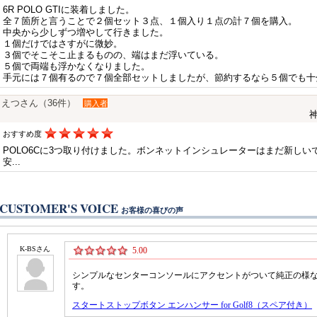
6R POLO GTIに装着しました。
全７箇所と言うことで２個セット３点、１個入り１点の計７個を購入。
中央から少しずつ増やして行きました。
１個だけではさすがに微妙。
３個でそこそこ止まるものの、端はまだ浮いている。
５個で両端も浮かなくなりました。
手元には７個有るので７個全部セットしましたが、節約するなら５個でも十
えつさん（36件）
購入者
神
おすすめ度
POLO6Cに3つ取り付けました。ボンネットインシュレーターはまだ新し
安...
CUSTOMER'S VOICE
お客様の喜びの声