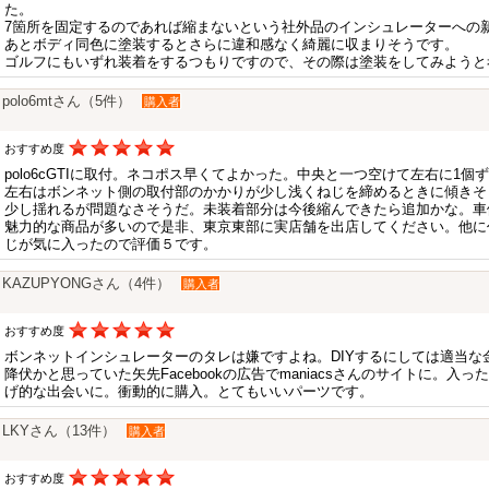
た。
7箇所を固定するのであれば縮まないという社外品のインシュレーターへの
あとボディ同色に塗装するとさらに違和感なく綺麗に収まりそうです。
ゴルフにもいずれ装着をするつもりですので、その際は塗装をしてみようと
polo6mtさん（5件）
購入者
おすすめ度
polo6cGTIに取付。ネコポス早くてよかった。中央と一つ空けて左右に1
左右はボンネット側の取付部のかかりが少し浅くねじを締めるときに傾きそ
少し揺れるが問題なさそうだ。未装着部分は今後縮んできたら追加かな。車
魅力的な商品が多いので是非、東京東部に実店舗を出店してください。他に
じが気に入ったので評価５です。
KAZUPYONGさん（4件）
購入者
おすすめ度
ボンネットインシュレーターのタレは嫌ですよね。DIYするにしては適当な
降伏かと思っていた矢先Facebookの広告でmaniacsさんのサイトに。
げ的な出会いに。衝動的に購入。とてもいいパーツです。
LKYさん（13件）
購入者
おすすめ度