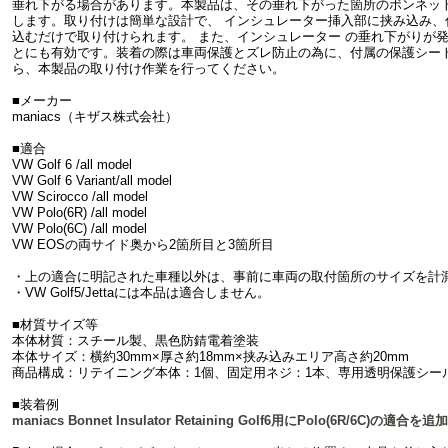
垂れ下がる場合があります。本製品は、その垂れ下がった箇所のボンネッ
します。取り付けは簡単な設計で、 インシュレーター挿入部に挟み込み、付属
込むだけで取り付けられます。 また、インシュレーター の垂れ下がりが
とにも有効です。装着の際は車両保護とズレ防止の為に、付属の保護シー
ら、本製品の取り付け作業を行ってください。
■メーカー
maniacs（キザス株式会社）
■適合
VW Golf 6 /all model
VW Golf 6 Variant/all model
VW Scirocco /all model
VW Polo(6R) /all model
VW Polo(6C) /all model
VW EOSの両サイド奥から2箇所目と3箇所目
・上の適合に明記された車種以外は、事前に車両の取付箇所のサイズを計
・VW Golf5/Jettaには本品は適合しません。
■材質サイズ等
本体材質：スチール製、黒色防錆電着塗装
本体サイズ：横約30mm×厚さ約18mm×挟み込みエリア高さ約20mm
商品構成：リテイニング本体：1個、固定用ネジ：1本、専用透明保護シー
■装着例
maniacs Bonnet Insulator Retaining Golf6用にPolo(6R/6C)の適合を追加