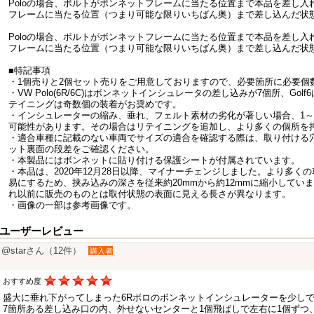
Poloの場合、ボルトがボンネットフレームに当たる位置まで本品を差し
フレームに当たる位置（つまり可能な限りいちばん奥）まで差し込んだ状
Poloの場合、ボルトがボンネットフレームに当たる位置まで本品を差し
フレームに当たる位置（つまり可能な限りいちばん奥）まで差し込んだ状
■特記事項
・1個売りと2個セット売りをご用意しておりますので、必要箇所に必要個
・VW Polo(6R/6C)はボンネットインシュレータの差し込みが7個所、Go
テイニングは奇数個の装着がお奨めです。
・インシュレーターの縮み、垂れ、フェルト素材の劣化が著しい場合、1～
可能性があります。その場合はリテイニングを追加し、より多くの個所を
・適合車種に記載のない車両でサイズの適合を確認する際は、取り付ける
ット裏面の段差をご確認ください。
・本製品にはボンネットに貼り付ける保護シートが付属されています。
・本品は、2020年12月28日以降、マイナーチェンジしました。より多
易にするため、挟み込みの深さを従来約20mmから約12mmに縮小してい
れ以前に販売のものとは取付状態の表面に見える長さが異なります。
・画像の一部は参考画像です。
ユーザーレビュー
@starさん（12件）
購入者
おすすめ度
盛大に垂れ下がってしまった6Rポロのボンネットインシュレーターを少し
7箇所ある差し込み口の内、外せないセンターと1個飛ばしで左右に1個ずつ