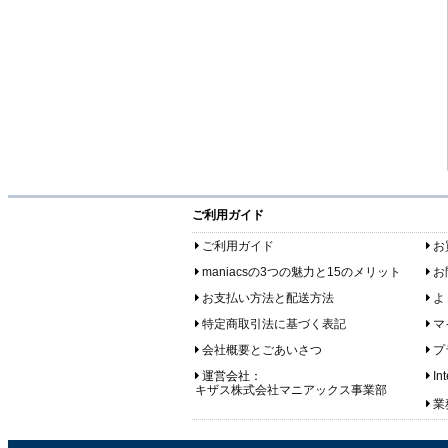
ご利用ガイド
ご利用ガイド
お
maniacsの3つの魅力と15のメリット
お
お支払い方法と配送方法
よ
特定商取引法に基づく表記
マ
会社概要とごあいさつ
プ
運営会社：
In
キザス株式会社マニアックス事業部
業務