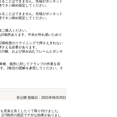
入れることはできません。先端がボンネット
態でネジ締め固定してください。
入れることはできません。先端がボンネット
態でネジ締め固定してください。
数ご購入ください。
lf6は5個所あります。中央が外れ易いためリ
2個程度のリテイニングで押さえきれない
押さえる必要があります。
穴の幅、および挟み込むフレームとボンネ
くの車種、個所に対してクランプの作業を容
ます。2枚目の図解を参照してください。そ
非公開
投稿日：2021年06月20日
でも見栄え良くしたくて取り付けました。
、計3箇所の固定で十分な効果がありまし