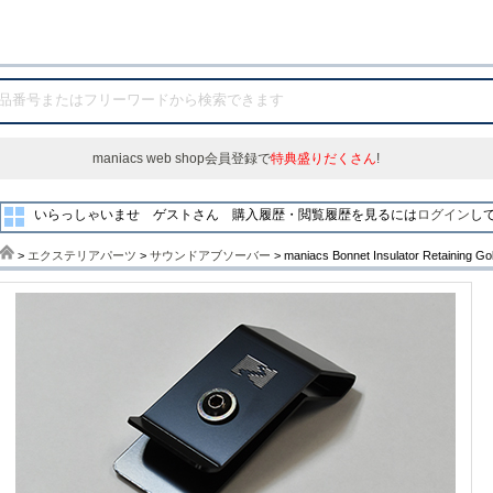
maniacs web shop会員登録で
特典盛りだくさん
!
いらっしゃいませ ゲストさん
購入履歴・閲覧履歴を見るには
ログイン
し
>
エクステリアパーツ
>
サウンドアブソーバー
> maniacs Bonnet Insulator Retaining G