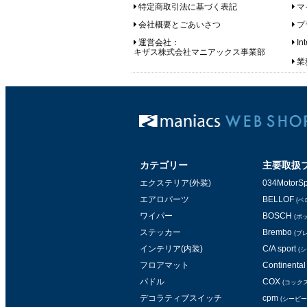
特定商取引法に基づく表記
マ
会社概要とごあいさつ
プ
運営会社：
In
キザス株式会社マニアックス事業部
業務
カテゴリー
主要取扱
エクステリア(外装)
034MotorSp
エアロパーツ
BELLOF
(ベ
ワイパー
BOSCH
(ボ
ステッカー
Brembo
(ブ
インテリア(内装)
C/A sport
(
フロアマット
Continental 
パドル
COX
(コックス
デコラティブスイッチ
cpm
(シービー