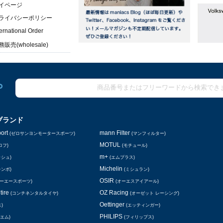
イページ
ライバシーポリシー
ternational Order
販売(wholesale)
ブランド
ort
mann Filter
(ゼロサンヨンモータースポーツ)
(マンフィルター)
MOTUL
ロフ)
(モチュール)
m+
ッシュ)
(エムプラス)
Michelin
レンボ)
(ミシュラン)
OSIR
シーエースポーツ)
(オーエスアイアール)
tire
OZ Racing
(コンチネンタルタイヤ)
(オーゼット レーシング)
Oettinger
)
(エッティンガー)
PHILIPS
エム)
(フィリップス)