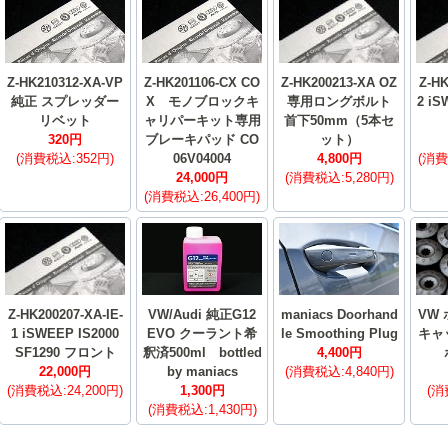
Z-HK210312-XA-VP
Z-HK201106-CX CO
Z-HK200213-XA OZ
Z-HK
純正 スプレッダー
X モノブロックキ
専用ロングボルト
2 iS
リベット
ャリパーキット専用
首下50mm（5本セ
320円
ブレーキパッド CO
ット）
(消費税込:352円)
06V04004
4,800円
(消費
24,000円
(消費税込:5,280円)
(消費税込:26,400円)
Z-HK200207-XA-IE-
VW/Audi 純正G12
maniacs Doorhand
VW
1 iSWEEP IS2000
EVO クーラント希
le Smoothing Plug
キャ
SF1290 フロント
釈済500ml bottled
4,400円
22,000円
by maniacs
(消費税込:4,840円)
(消費税込:24,200円)
1,300円
(消
(消費税込:1,430円)