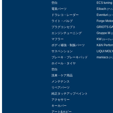
空白
ECS tuning
電装パーツ
Eibach
(アイ
ドラレコ・レーダー
Eventuri
(イ
ライト・バルブ
Forge Moto
プラグコンセプト
GRIOT'S 
エンジンチューニング
Gruppe M
(
マフラー
KW
(カーヴェ
ボディ補強・制振パーツ
K&N Perform
サスペンション
LIQUI MOL
ブレーキ・ブレーキパッド
maniacs
(マ
ホイール・タイヤ
空白
洗車・ケア用品
メンテナンス
リペアパーツ
純正タッチアップペイント
アクセサリー
キーカバー
アート&ホビー