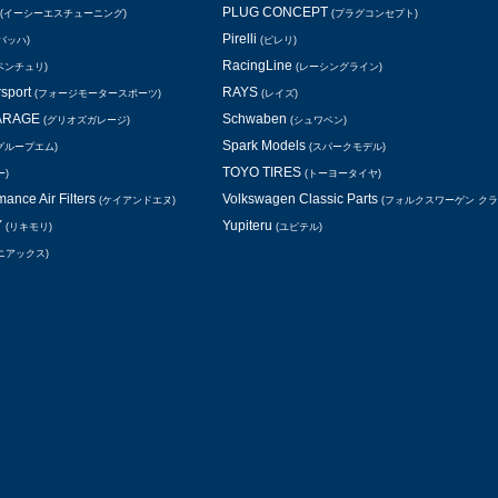
PLUG CONCEPT
(イーシーエスチューニング)
(プラグコンセプト)
Pirelli
バッハ)
(ピレリ)
RacingLine
ベンチュリ)
(レーシングライン)
rsport
RAYS
(フォージモータースポーツ)
(レイズ)
GARAGE
Schwaben
(グリオズガレージ)
(シュワベン)
Spark Models
グループエム)
(スパークモデル)
TOYO TIRES
ー)
(トーヨータイヤ)
ance Air Filters
Volkswagen Classic Parts
(ケイアンドエヌ)
(フォルクスワーゲン ク
Y
Yupiteru
(リキモリ)
(ユピテル)
ニアックス)