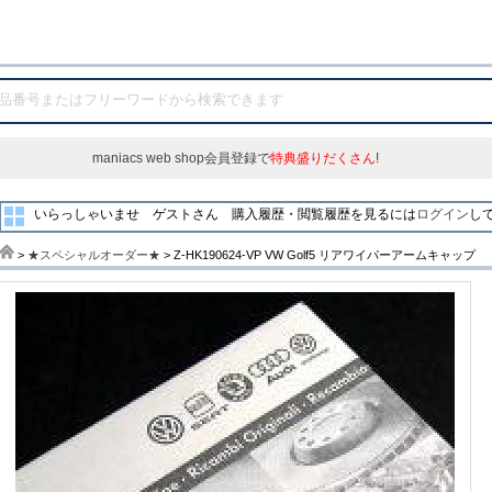
maniacs web shop会員登録で
特典盛りだくさん
!
いらっしゃいませ ゲストさん
購入履歴・閲覧履歴を見るには
ログイン
し
>
★スペシャルオーダー★
> Z-HK190624-VP VW Golf5 リアワイパーアームキャップ