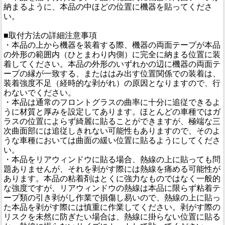
納まるように、本品の中ほどの位置に機器を貼ってくださ
い。
■取付方法の詳細注意事項
・本品の上から機器を装着する際、機器の両面テープが本品
の外形の範囲内（ひとまわり内側）に完全に納まる位置に装
着してください。本品の外形のいずれかの辺に機器の両面テ
ープの縁が一致する、またははみ出す位置関係での装着は、
装着強度不足（経時的な剥がれ）の原因となりますので、行
わないでください。
・本品は通常のフロントグラスの曲率に十分に追従できるよ
うに材質と厚みを設定してあります。ほとんどの車種ではガ
ラスの位置によらず綺麗に貼ることができますが、極端な三
次曲面部には追従しきれない可能性もありますので、そのよ
うな車種においては曲面の緩い位置に貼るようにしてくださ
い。
・本品をリアウィンドウに貼る場合、熱線の上に貼っても問
題ありませんが、それを剥がす際には熱線を痛める可能性が
あります。本品の粘着剤はとくに強力なものではなく一般的
な強度ですが、リアウィンドウの熱線は本品に限らず粘着テ
ープ類の引き剥がし作業で損傷し易いので、熱線の上に貼っ
た本品を剥がす際には慎重に作業してください。剥がす際の
リスクを未然に防ぎたい場合は、熱線に掛らない位置に貼る