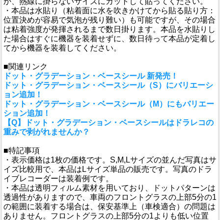
か、熱線に掛らないサイズにカットして貼ってください。
・本品は水貼り（粘着面に水を吹きかけてから貼る貼り方：
位置決めが容易で気泡が残り難い）も可能ですが、その場合
は粘着強度が発揮されるまで数日掛ります。本品を水貼りし
た場合はすぐに機器を装着せずに、数日待って本品が定着し
てから機器を装着してください。
■関連リンク
ドット・グラデーション・ベースシール 新発売！
ドット・グラデーション・ベースシール（S）にバリエーシ
ョン追加！
ドット・グラデーション・ベースシール（M）にもバリエー
ション追加！
【Q】ドット・グラデーション・ベースシールはドラレコの
重みで剥がれませんか？
■特記事項
・表示価格は1枚の価格です。S,M,Lサイズの並んだ写真はサ
イズ比較用で、本品はLサイズ単品の販売です。写真のドラ
イブレコーダーは装着例です。
・本品は透明フィルム素材を用いており、ドットパターンは
透過性がありますので、車両のフロントグラスの上部5分の1
の範囲に装着する場合は、保安基準上（車検適合）の問題は
ありません。フロントグラスの上部5分の1よりも低い位置