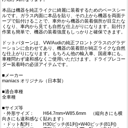
本品は機器を純正ライクに綺麗に装着するためのベースシー
ルです。ガラス内面に本品を貼り、その上から機器を両面テ
ープで貼付けることで、車外から機器の装着個所が目立たな
くなり、車内から見ても自然な仕上がりになります。貼付け
作業も簡単で、機器の装着強度もしっかりと確保できます。
ドットパターンは、VW/Audiの純正フロントグラスのグラデ
ーションに合わせてあり、機器の装着部が純正ライクな自然
な仕上がりになります。もちろん他の輸入車、国産車にも、
車種問わず違和感なくご使用いただけます。ドライブレコー
ダー装着時の必須アイテムです。
■メーカー
maniacs オリジナル（日本製）
■適合車種
全車種
■サイズ等
・外形サイズ： H64.7mm×W85.6mm （縦向きにも横
向きにも違和感なく貼れます）
・ドット配列： H30ピッチ(61列)×W40ピッチ(81列)