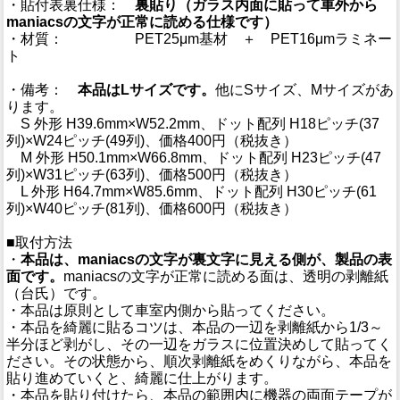
・貼付表裏仕様：
裏貼り（ガラス内面に貼って車外から
maniacsの文字が正常に読める仕様です）
・材質： PET25μm基材 ＋ PET16μmラミネー
ト
・備考：
本品はLサイズです。
他にSサイズ、Mサイズがあ
ります。
S 外形 H39.6mm×W52.2mm、ドット配列 H18ピッチ(37
列)×W24ピッチ(49列)、価格400円（税抜き）
M 外形 H50.1mm×W66.8mm、ドット配列 H23ピッチ(47
列)×W31ピッチ(63列)、価格500円（税抜き）
L 外形 H64.7mm×W85.6mm、ドット配列 H30ピッチ(61
列)×W40ピッチ(81列)、価格600円（税抜き）
■取付方法
・
本品は、maniacsの文字が裏文字に見える側が、製品の表
面です。
maniacsの文字が正常に読める面は、透明の剥離紙
（台氏）です。
・本品は原則として車室内側から貼ってください。
・本品を綺麗に貼るコツは、本品の一辺を剥離紙から1/3～
半分ほど剥がし、その一辺をガラスに位置決めして貼ってく
ださい。その状態から、順次剥離紙をめくりながら、本品を
貼り進めていくと、綺麗に仕上がります。
・本品を貼り付けたら、本品の範囲内に機器の両面テープが