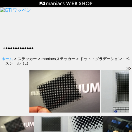
●
●
●
●
●
●
●
●
●
●
●
●
●
ホーム
> ステッカー > maniacsステッカー > ドット・グラデーション・ベ
ースシール（L）