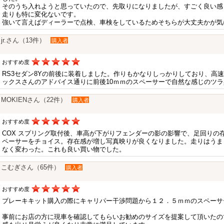
そのうち入れようと思っていたので、先取りになりましたが、すごく良い感
走りも特に変化ないです。
強いて言えばディーラーで点検、車検をしているためそちらが大丈夫かが気
jr.さん（13件）
購入者
おすすめ度
RS3セダン8Yの前後に装着しました。作りもかなりしっかりしており、高
ックスさんのアドバイス通りに前後10ｍｍのスペーサーで自然な感じのツ
MOKIENさん（22件）
購入者
おすすめ度
COX スプリング取付後、車高が下がりフェンダーの影の影響で、足回りの存
ペーサーをチョイス。存在感が増し写真映りが良くなりました。走りはうま
なく変わった。これも良い買い物でした。
こむぎさん（65件）
購入者
おすすめ度
ブレーキキット購入の際にキャリパー干渉問題から１２．５ｍｍのスペーサ
事前にお店の方に現車を確認してもらいお勧めのサイズを提案して頂いたの