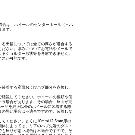
適合は、ホイールのセンターホール（＝ハ
ります。
する出幅については全ての厚さが適合する
ください。厚みについてお電話やメールで
よるショルダー形状等を考慮できません。
イスが可能です。
を装着する座面およびハブ部分を点検し、
で確認してください。ホイールの種類や個
まう場合があります。その場合、座面が完
スペーサを純正以外のホイールに装着する際
りの悪い場合は不適合ですので、装着しな
ださい。とくに10mm/12.5mm厚の
個体によっては、リアのハブ先端のダスト
でも座りが悪い場合は不適合ですので、そ