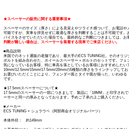
★スペーサーの販売に関する重要事項★
スペーサーのサイズ（厚さ）による見栄えやツライチ感ついて、お電話や
可能ですが、実車を拝見せずに最適な厚さを判断することは不可能です。
バイスをさせていただいた場合でも、最終的なご判断につきましては、お
判断が難しい場合は、スペーサーを装着する現車でご来店ください。
■商品説明
米国でのネット通販の老舗であり、最大手のECS TUNING社。そのオリ
ボルトを組み合わせた、ホイールスペーサー＋ボルトのセットです。フェ
気になっているお客様、特に車高を落としているお客様におすすめしたい
10mm/12.5mm/15mm/17.5mm/20mmの5種類の厚さをラインナッ
お選びいただくことにより、フェンダー面とタイヤ面が揃った、いわゆる
です。
★17.5mmスペーサーについて★
17.5mmのスペーサーの一部につきまして、製品に「18MM」と印字されて
ーサーと同一の厚みとなっております。予めご了承の上ご購入ください。
■メーカー
ECS TUNING + シュラウベ（阿部商会オリジナルパーツ）
本体外径： 約149mm