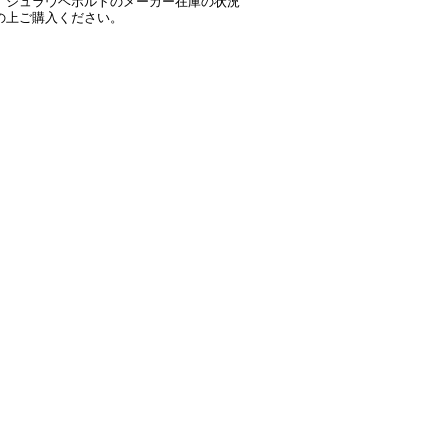
、シュラウベボルトのメーカー在庫の状況
の上ご購入ください。