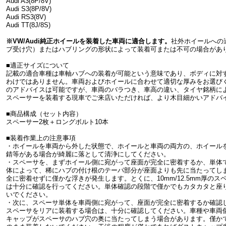
Audi A3(8P/8V)
Audi S3(8P/8V)
Audi RS3(8V)
Audi TT(8J/8S)
※VW/Audi純正ホイールを装着した車両に適合します。
社外ホイールへの
ブ受け穴）またはハブリングの形状によって装着可または不可の場合があ
■適正サイズについて
記載の適合車種は車軸ハブへの装着が可能という意味であり、ボディに対
わけではありません。車両およびホイールに合わせて適切な厚みをお選び
のアドバイスは可能ですが、車両のバラつき、車高の違い、タイヤ銘柄に
スペーサーを装着する現車でご来店いただければ、より木目細かいアドバ
■商品構成（セット内容）
スペーサー2枚＋ロングボルト10本
■装着作業上の注意事項
・ホイールを車両から外した状態で、ホイールと車両の両方の、ホイール
錆等がある場合が綺麗に落として清浄にしてください。
・スペーサを、まずホイール側に宛がって座面が完全に密着するか、単体
体によって、稀にハブの付け根のテーパ部分が座面よりも先に当たってし
全に密着せずに僅かな浮きが発生します。とくに、10mm/12.5mm厚の
は十分に確認を行ってください。単体確認の段階で僅かでもカタカタと座
いでください。
・次に、スペーサ単体を車両側に宛がって、座面が完全に密着するか確認してく
スペーサをリアに装着する場合は、十分に確認してください。車種や車両
キャップがスペーサのハブ穴の奥に当たってしまう場合があります。僅か