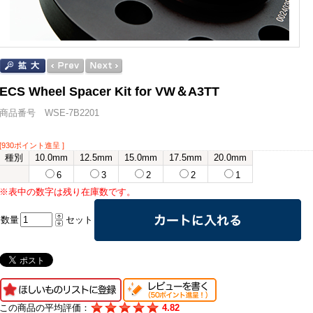
ECS Wheel Spacer Kit for VW＆A3TT
商品番号 WSE-7B2201
[930ポイント進呈 ]
種別
10.0mm
12.5mm
15.0mm
17.5mm
20.0mm
6
3
2
2
1
※表中の数字は残り在庫数です。
数量
セット
この商品の平均評価：
4.82