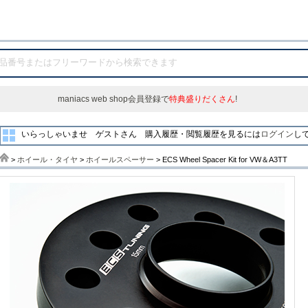
maniacs web shop会員登録で
特典盛りだくさん
!
いらっしゃいませ ゲストさん
購入履歴・閲覧履歴を見るには
ログイン
し
>
ホイール・タイヤ
>
ホイールスペーサー
> ECS Wheel Spacer Kit for VW＆A3TT