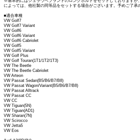
※基本的にはシュラウベブランドのロングボルトをセットしておりますが
によっては、他社製の同等品をセットする場合がございます。予めご了承
■適合車種
VW Golf7
VW Golf7 Variant
VW Golf6
VW Golf6 Variant
VW Golf6 Cabriolet
VW Golf5
VW Golf5 Variant
VW Golf Plus
VW Golf Touran(1T1/1T2/1T3)
VW The Beetle
VW The Beetle Cabriolet
VW Arteon
VW Passat Sedan(B5/B6/B7/B8)
VW Passat Wagon/Variant(B5/B6/B7/B8)
VW Passat Alltrack
VW Passat CC
VW CC
VW Tiguan(5N)
VW Tiguan(AD1)
VW Sharan(7N)
VW Scirocco
VW Jetta5
VW Eos