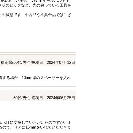
を装着した場合、VW ホイールボルトキ
ク状のピックなど、先の尖っている工具を
らの状態です。中古品や不具合品ではござ
福岡県/50代/男性
投稿日：2024年07月12日
E KITを装着する場合、10mm厚のスペーサーを入れ
50代/男性
投稿日：2024年06月25日
 BRAKE KITに交換していただいたのですが、ホ
るので、リアに15mmをいれていただきま