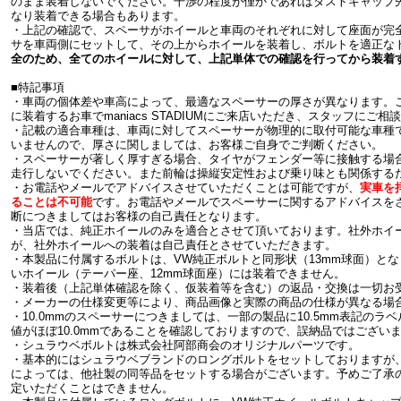
のまま装着しないでください。干渉の程度が僅かであればダストキャップ
なり装着できる場合もあります。
・上記の確認で、スペーサがホイールと車両のそれぞれに対して座面が完
サを車両側にセットして、その上からホイールを装着し、ボルトを適正な
全のため、全てのホイールに対して、上記単体での確認を行ってから装着
■特記事項
・車両の個体差や車高によって、最適なスペーサーの厚さが異なります。
に装着するお車でmaniacs STADIUMにご来店いただき、スタッフにご相
・記載の適合車種は、車両に対してスペーサーが物理的に取付可能な車種
いませんので、厚さに関しましては、お客様ご自身でご判断ください。
・スペーサーが著しく厚すぎる場合、タイヤがフェンダー等に接触する場
走行しないでください。また前輪は操縦安定性および乗り味とも関係するた
・お電話やメールでアドバイスさせていただくことは可能ですが、
実車を
ることは不可能
です。お電話やメールでスペーサーに関するアドバイスを
断につきましてはお客様の自己責任となります。
・当店では、純正ホイールのみを適合とさせて頂いております。社外ホイ
が、社外ホイールへの装着は自己責任とさせていただきます。
・本製品に付属するボルトは、VW純正ボルトと同形状（13mm球面）と
いホイール（テーパー座、12mm球面座）には装着できません。
・装着後（上記単体確認を除く、仮装着等を含む）の返品・交換は一切お
・メーカーの仕様変更等により、商品画像と実際の商品の仕様が異なる場
・10.0mmのスペーサーにつきましては、一部の製品に10.5mm表記の
値がほぼ10.0mmであることを確認しておりますので、誤納品ではござい
・シュラウベボルトは株式会社阿部商会のオリジナルパーツです。
・基本的にはシュラウベブランドのロングボルトをセットしておりますが
によっては、他社製の同等品をセットする場合がございます。予めご了承
定いただくことはできません。