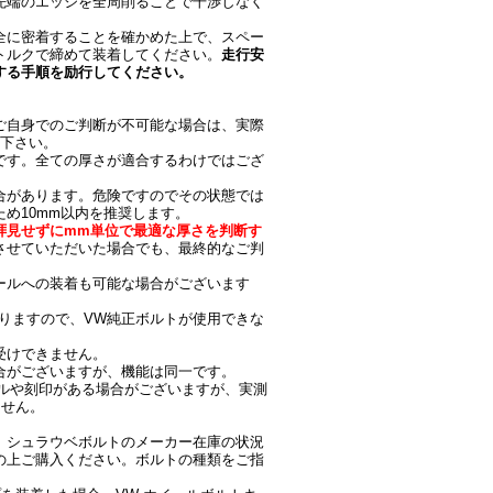
先端のエッジを全周削ることで干渉しなく
全に密着することを確かめた上で、スペー
トルクで締めて装着してください。
走行安
する手順を励行してください。
ご自身でのご判断が不可能な場合は、実際
談下さい。
です。全ての厚さが適合するわけではござ
合があります。危険ですのでその状態では
め10mm以内を推奨します。
拝見せずにmm単位で最適な厚さを判断す
させていただいた場合でも、最終的なご判
ールへの装着も可能な場合がございます
なりますので、VW純正ボルトが使用できな
受けできません。
合がございますが、機能は同一です。
ラベルや刻印がある場合がございますが、実測
ません。
、シュラウベボルトのメーカー在庫の状況
の上ご購入ください。ボルトの種類をご指