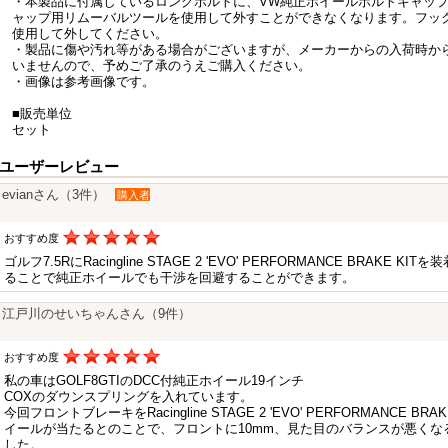
・本製品に付属しているロングボルトに、VW純正ホイールボルトキャップ
ャップ用リムーバルツールを使用して外すことができなくなります。フッ
使用して外してください。
・製品に傷や汚れ等がある場合がございますが、メーカーからの入荷時か
いませんので、予めご了承のうえご購入ください。
・画像は参考画像です。
■販売単位
セット
ユーザーレビュー
evianさん（3件）
購入者
おすすめ度
ゴルフ7.5RにRacingline STAGE 2 'EVO' PERFORMANCE BRAK
ることで純正ホイールでも干渉を回避することができます。
江戸川のせいちゃんさん（9件）
おすすめ度
私の車はGOLF8GTIのDCC付純正ホイール19インチ
COXのダウンスプリングを入れています。
今回フロントブレーキをRacingline STAGE 2 'EVO' PERFORMANCE
イールが当たるとのことで、フロントに10mm、見た目のバランスが悪くな
した。