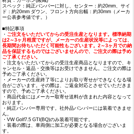
材質：カーボン(綾織)
スペック：純正バンパーに対し、センター：約20mm、サイ
ド：約20mm ダウン、フロント方向出幅：約30mm（メーカ
ー公表参考値です。）
■特記事項
・
ご注文をいただいてからの受注生産となります。標準納期
は2～3ヶ月程度ですが、メーカーの生産状況等によっては、
長期間お待ちいただく可能性もございます。2～3ヶ月での納
品を保証するものではございませんので、ご注文の際は予め
ご了承ください。
・注文をいただいてからの受注生産商品となりますので、キ
ャンセル・返品・交換等はお受けできません。ご注文の際は
予めご了承ください。
・メーカーの生産終了等によりお取り寄せができなくなる場
合がございます。その際は、ご返金対応とさせていただきま
すので、予めご了承ください。
・商品代金にはメーカー取寄せ送料が含まれた内容となって
おります。
・純正バンパー専用です。社外品バンパーには装着できませ
ん。
・VW Golf7.5 GTI(BQ)のみ装着可能です。
・装着の際は、車両側に加工が必要となる場合がございま
す。