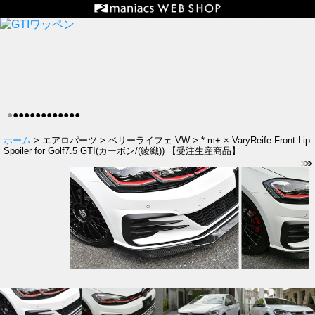
●
●
●
●
●
●
●
●
●
●
●
●
●
ホーム
> エアロパーツ > ベリーライフェ VW > * m+ × VaryReife Front Lip
Spoiler for Golf7.5 GTI(カーボン/(綾織)) 【受注生産商品】