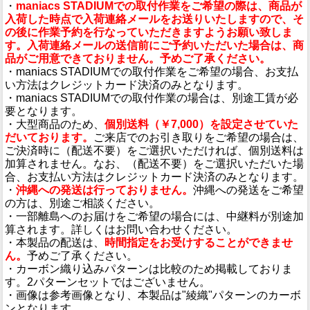
・
maniacs STADIUMでの取付作業をご希望の際は、商品が
入荷した時点で入荷連絡メールをお送りいたしますので、そ
の後に作業予約を行なっていただきますようお願い致しま
す。入荷連絡メールの送信前にご予約いただいた場合は、商
品がご用意できておりません。予めご了承ください。
・maniacs STADIUMでの取付作業をご希望の場合、お支払
い方法はクレジットカード決済のみとなります。
・maniacs STADIUMでの取付作業の場合は、別途工賃が必
要となります。
・大型商品のため、
個別送料（￥7,000）を設定させていた
だいております。
ご来店でのお引き取りをご希望の場合は、
ご決済時に（配送不要）をご選択いただければ、個別送料は
加算されません。なお、（配送不要）をご選択いただいた場
合、お支払い方法はクレジットカード決済のみとなります。
・
沖縄への発送は行っておりません。
沖縄への発送をご希望
の方は、別途ご相談ください。
・一部離島へのお届けをご希望の場合には、中継料が別途加
算されます。詳しくはお問い合わせください。
・本製品の配送は、
時間指定をお受けすることができませ
ん。
予めご了承ください。
・カーボン織り込みパターンは比較のため掲載しておりま
す。2パターンセットではございません。
・画像は参考画像となり、本製品は"綾織"パターンのカーボ
ンとなります。