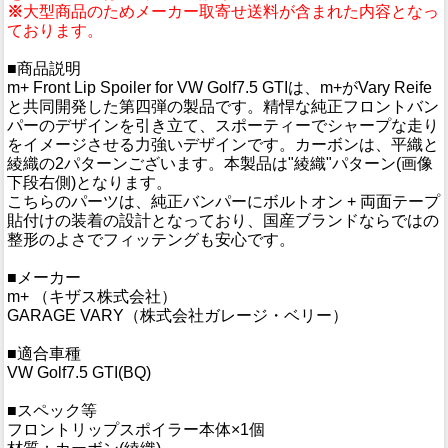
※
大型商品のためメーカー取寄せ送料が含まれた内容となっ
ております。
■商品説明
m+ Front Lip Spoiler for VW Golf7.5 GTIは、m+がVary Reife
と共同開発した第四弾の製品です。精悍な純正フロントバン
パーのデザインを引き立て、スポーティーでシャープな走り
をイメージさせる力強いデザインです。カーボンは、平織と
綾織の2パターンございます。本製品は"綾織"パターン(画像
下段右側)となります。
こちらのパーツは、純正バンパーにボルトオン + 両面テープ
貼付けの装着の設計となっており、国産ブランドならではの
整形のよさでフィッテングも安心です。
■メーカー
m+ （キザス株式会社）
GARAGE VARY（株式会社ガレージ・ベリー）
■適合車種
VW Golf7.5 GTI(BQ)
■スペック等
フロントリップスポイラー本体×1個