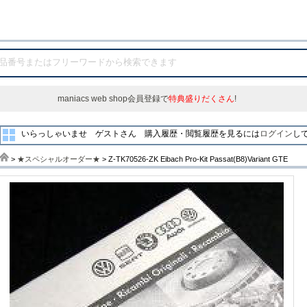
maniacs web shop会員登録で
特典盛りだくさん
!
いらっしゃいませ ゲストさん
購入履歴・閲覧履歴を見るには
ログイン
し
>
★スペシャルオーダー★
> Z-TK70526-ZK Eibach Pro-Kit Passat(B8)Variant GTE