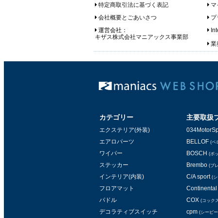
特定商取引法に基づく表記
マ
会社概要とごあいさつ
プ
運営会社：
In
キザス株式会社マニアックス事業部
業務
カテゴリー
主要取扱
エクステリア(外装)
034MotorSp
エアロパーツ
BELLOF
(ベ
ワイパー
BOSCH
(ボ
ステッカー
Brembo
(ブ
インテリア(内装)
C/A sport
(
フロアマット
Continental 
パドル
COX
(コックス
デコラティブスイッチ
cpm
(シービー