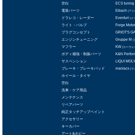
空白
ECS tuning
電装パーツ
Eibach
(アイ
ドラレコ・レーダー
Eventuri
(イ
ライト・バルブ
Forge Moto
プラグコンセプト
GRIOT'S 
エンジンチューニング
Gruppe M
(
マフラー
KW
(カーヴェ
ボディ補強・制振パーツ
K&N Perform
サスペンション
LIQUI MOL
ブレーキ・ブレーキパッド
maniacs
(マ
ホイール・タイヤ
空白
洗車・ケア用品
メンテナンス
リペアパーツ
純正タッチアップペイント
アクセサリー
キーカバー
アート&ホビー