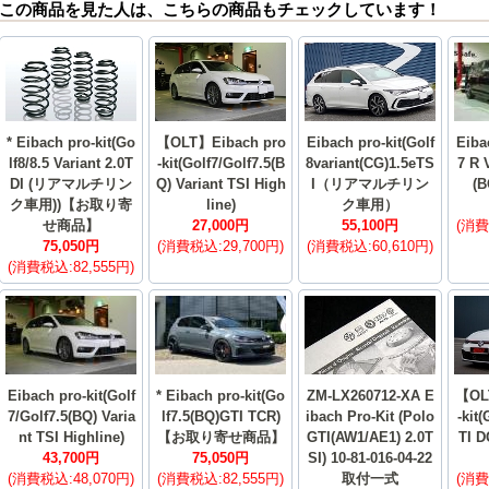
この商品を見た人は、こちらの商品もチェックしています！
* Eibach pro-kit(Go
【OLT】Eibach pro
Eibach pro-kit(Golf
Eiba
lf8/8.5 Variant 2.0T
-kit(Golf7/Golf7.5(B
8variant(CG)1.5eTS
7 R 
DI (リアマルチリン
Q) Variant TSI High
I（リアマルチリン
(B
ク車用))【お取り寄
line)
ク車用）
せ商品】
27,000円
55,100円
(消費
75,050円
(消費税込:29,700円)
(消費税込:60,610円)
(消費税込:82,555円)
Eibach pro-kit(Golf
* Eibach pro-kit(Go
ZM-LX260712-XA E
【OL
7/Golf7.5(BQ) Varia
lf7.5(BQ)GTI TCR)
ibach Pro-Kit (Polo
-kit
nt TSI Highline)
【お取り寄せ商品】
GTI(AW1/AE1) 2.0T
TI 
43,700円
75,050円
SI) 10-81-016-04-22
(消費税込:48,070円)
(消費税込:82,555円)
取付一式
(消費