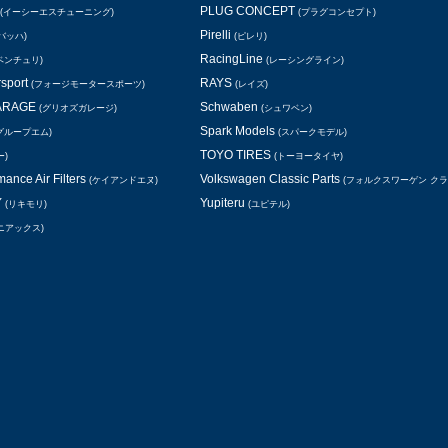
PLUG CONCEPT
(イーシーエスチューニング)
(プラグコンセプト)
Pirelli
バッハ)
(ピレリ)
RacingLine
ベンチュリ)
(レーシングライン)
rsport
RAYS
(フォージモータースポーツ)
(レイズ)
GARAGE
Schwaben
(グリオズガレージ)
(シュワベン)
Spark Models
グループエム)
(スパークモデル)
TOYO TIRES
ー)
(トーヨータイヤ)
ance Air Filters
Volkswagen Classic Parts
(ケイアンドエヌ)
(フォルクスワーゲン ク
Y
Yupiteru
(リキモリ)
(ユピテル)
ニアックス)