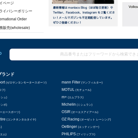
イページ
ライバシーポリシー
ternational Order
販売(wholesale)
ブランド
ort
mann Filter
(ゼロサンヨンモータースポーツ)
(マンフィルター)
MOTUL
ロフ)
(モチュール)
m+
ッシュ)
(エムプラス)
Michelin
レンボ)
(ミシュラン)
OSIR
シーエースポーツ)
(オーエスアイアール)
tire
OZ Racing
(コンチネンタルタイヤ)
(オーゼット レーシング)
Oettinger
)
(エッティンガー)
PHILIPS
エム)
(フィリップス)