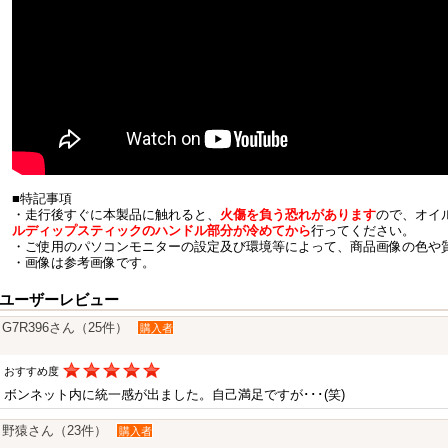
■特記事項
・走行後すぐに本製品に触れると、
火傷を負う恐れがあります
ので、オイ
ルディップスティックのハンドル部分が冷めてから
行ってください。
・ご使用のパソコンモニターの設定及び環境等によって、商品画像の色や
・画像は参考画像です。
ユーザーレビュー
G7R396さん（25件）
購入者
おすすめ度
ボンネット内に統一感が出ました。自己満足ですが･･･(笑)
野猿さん（23件）
購入者