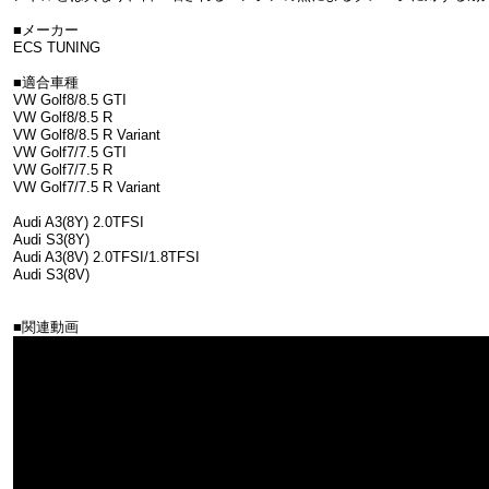
■メーカー
ECS TUNING
■適合車種
VW Golf8/8.5 GTI
VW Golf8/8.5 R
VW Golf8/8.5 R Variant
VW Golf7/7.5 GTI
VW Golf7/7.5 R
VW Golf7/7.5 R Variant
Audi A3(8Y) 2.0TFSI
Audi S3(8Y)
Audi A3(8V) 2.0TFSI/1.8TFSI
Audi S3(8V)
■関連動画