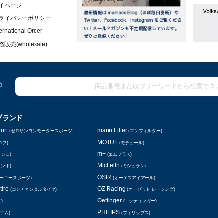
イページ
ライバシーポリシー
ternational Order
販売(wholesale)
ブランド
ort
mann Filter
(ゼロサンヨンモータースポーツ)
(マンフィルター)
MOTUL
ロフ)
(モチュール)
m+
ッシュ)
(エムプラス)
Michelin
レンボ)
(ミシュラン)
OSIR
シーエースポーツ)
(オーエスアイアール)
tire
OZ Racing
(コンチネンタルタイヤ)
(オーゼット レーシング)
Oettinger
)
(エッティンガー)
PHILIPS
エム)
(フィリップス)