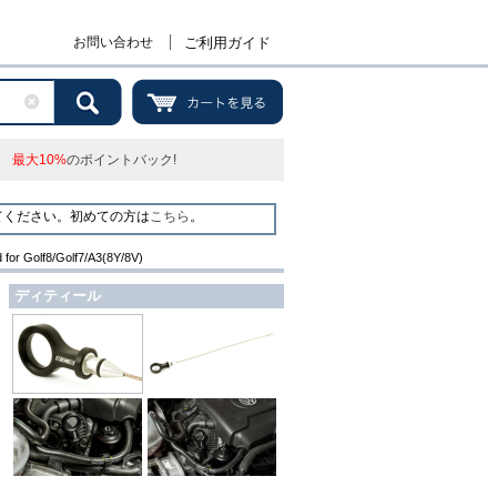
お問い合わせ
ご利用ガイド
最大10%
のポイントバック!
てください。初めての方は
こちら
。
d for Golf8/Golf7/A3(8Y/8V)
ディティール