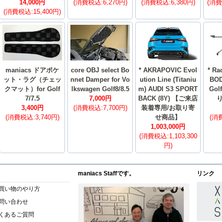
14,000円
(消費税込:6,270円)
(消費税込:6,380円)
(消費
(消費税込:15,400円)
maniacs ドアポケ
core OBJ select Bo
* AKRAPOVIC Evol
* Ra
ット・ラグ（チェッ
nnet Damper for Vo
ution Line (Titaniu
BOD
クマット）for Golf
lkswagen Golf8/8.5
m) AUDI S3 SPORT
Gol
7/7.5
7,000円
BACK (8Y) 【ご来店
3,400円
(消費税込:7,700円)
装着専用/お取り寄
(消費税込:3,740円)
せ商品】
(消費
1,003,000円
(消費税込:1,103,300
円)
maniacs Staffです。
リンク
買い物のやり方
問い合わせ
くあるご質問