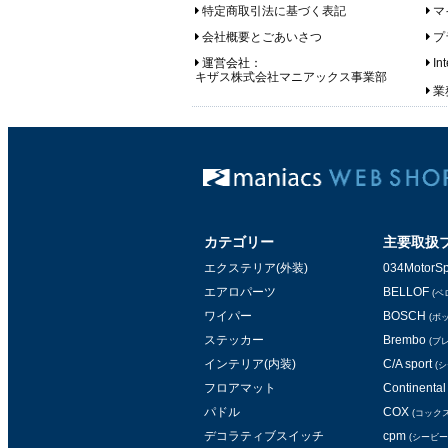
特定商取引法に基づく表記
マ
会社概要とごあいさつ
プ
運営会社：
In
キザス株式会社マニアックス事業部
業務
カテゴリー
主要取扱
エクステリア(外装)
034MotorSp
エアロパーツ
BELLOF
(ベ
ワイパー
BOSCH
(ボ
ステッカー
Brembo
(ブ
インテリア(内装)
C/A sport
(
フロアマット
Continental 
パドル
COX
(コックス
デコラティブスイッチ
cpm
(シービー