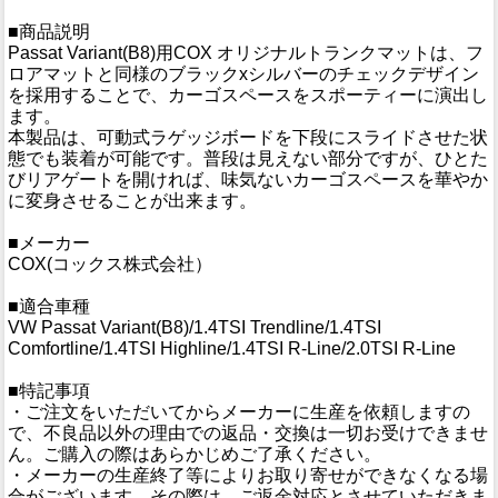
■商品説明
Passat Variant(B8)用COX オリジナルトランクマットは、フ
ロアマットと同様のブラックxシルバーのチェックデザイン
を採用することで、カーゴスペースをスポーティーに演出し
ます。
本製品は、可動式ラゲッジボードを下段にスライドさせた状
態でも装着が可能です。普段は見えない部分ですが、ひとた
びリアゲートを開ければ、味気ないカーゴスペースを華やか
に変身させることが出来ます。
■メーカー
COX(コックス株式会社）
■適合車種
VW Passat Variant(B8)/1.4TSI Trendline/1.4TSI
Comfortline/1.4TSI Highline/1.4TSI R-Line/2.0TSI R-Line
■特記事項
・ご注文をいただいてからメーカーに生産を依頼しますの
で、不良品以外の理由での返品・交換は一切お受けできませ
ん。ご購入の際はあらかじめご了承ください。
・メーカーの生産終了等によりお取り寄せができなくなる場
合がございます。その際は、ご返金対応とさせていただきま