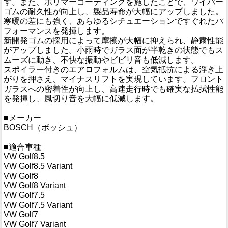
す。また、ポリマーコーティングを施したことで、ワイパー
ゴムの耐久性が向上し、製品寿命が大幅にアップしました。
寒暖の差にも強く、あらゆるシチュエーションですぐれたパ
フォーマンスを発揮します。
新開発ゴムの採用によって摩擦が大幅に抑えられ、静粛性能
がアップしました。小雨時でガラス面が半乾きの状態でもス
ムーズに動き、不快な振動やビビリ音も低減します。
スポイラー付きのエアロフォルムは、空気抵抗による浮き上
がりを押さえ、マイナスリフトを実現しています。フロント
ガラスへの密着性が向上し、高速走行時でも確実な払拭性能
を発揮し、風切り音を大幅に低減します。
■メーカー
BOSCH（ボッシュ）
■適合車種
VW Golf8.5
VW Golf8.5 Variant
VW Golf8
VW Golf8 Variant
VW Golf7.5
VW Golf7.5 Variant
VW Golf7
VW Golf7 Variant