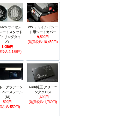
niacs ライセン
VW チャイルドシー
レートスタッド
ト用シートカバー
ガトリングタイ
9,500円
プ）
(消費税込:10,450円)
1,050円
税込:1,155円)
ト・グラデーシ
Audi純正 クリーニ
・ベースシール
ングクロス
（M）
1,600円
500円
(消費税込:1,760円)
費税込:550円)