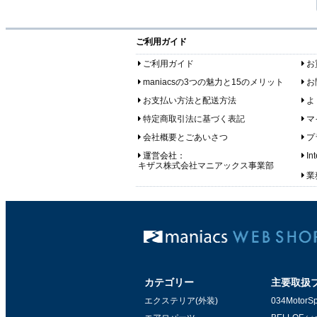
ご利用ガイド
ご利用ガイド
お
maniacsの3つの魅力と15のメリット
お
お支払い方法と配送方法
よ
特定商取引法に基づく表記
マ
会社概要とごあいさつ
プ
運営会社：
In
キザス株式会社マニアックス事業部
業務
カテゴリー
主要取扱
エクステリア(外装)
034MotorSp