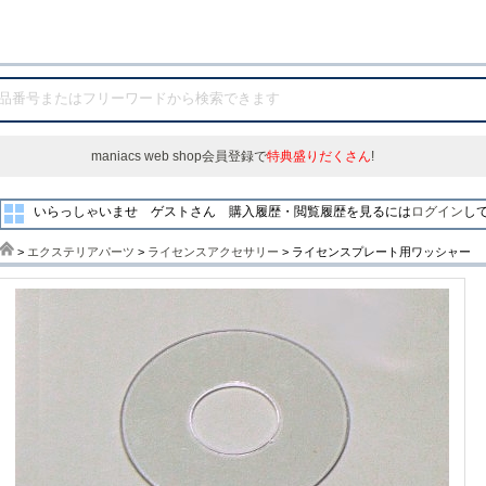
maniacs web shop会員登録で
特典盛りだくさん
!
いらっしゃいませ ゲストさん
購入履歴・閲覧履歴を見るには
ログイン
し
>
エクステリアパーツ
>
ライセンスアクセサリー
> ライセンスプレート用ワッシャー