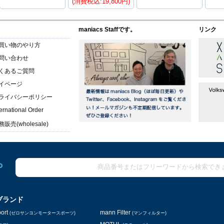
(消費税込:19,800円)
maniacs Staffです。
リンク
買い物のやり方
問い合わせ
くあるご質問
イページ
ライバシーポリシー
ternational Order
販売(wholesale)
ブランド
ort
mann Filter
(ゼロサンヨンモータースポーツ)
(マンフィルター)