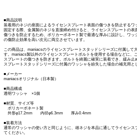
■商品説明
装着用のネジの座面によるライセンスプレート表面の傷つきを防止するワ
固定する際、金属製のネジを直接締め付けると、ライセンスプレートの表
傷つきを防止するため、ポリカーボネート製で最適な厚みに設計し、ワッ
の傷防止効果を高い次元に両立させています。
この商品は、maniacsのライセンスプレートスタッドシリーズに付属し
す。maniacs製以外のライセンスプレートボルトを使用する場合などに
スプレートの傷つきを防ぎます。ボルトを綺麗に確実に装着でき、緩み止めの
スプレートスタッドシリーズに付属のワッシャを紛失した場合の補充用と
■メーカー
maniacsオリジナル（日本製）
■商品構成
透明ワッシャ ×1個
■材質、サイズ等
ポリカーボネート製
外形φ17.2mm 内径φ6.3mm 厚み0.4mm
■装着方法
通常のワッシャの使い方と同じように、雄ネジを本品に通してライセンス
てください。