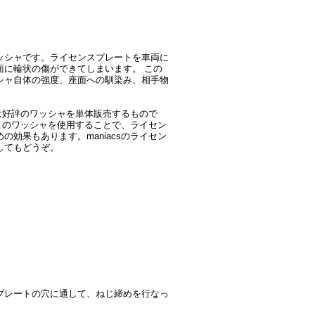
ッシャです。ライセンスプレートを車両に
面に輪状の傷ができてしまいます。 この
シャ自体の強度、座面への馴染み、相手物
て大好評のワッシャを単体販売するもので
、このワッシャを使用することで、ライセン
効果もあります。maniacsのライセン
してもどうぞ。
プレートの穴に通して、ねじ締めを行なっ