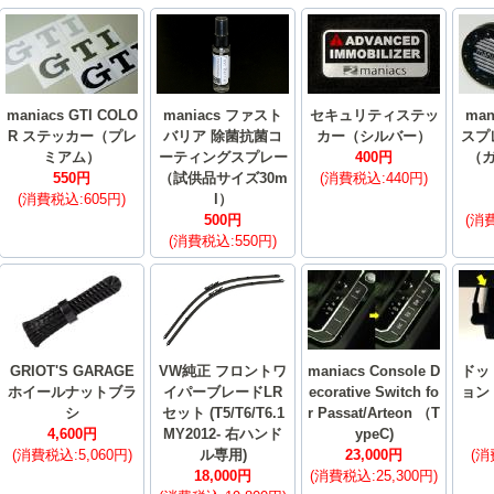
maniacs GTI COLO
maniacs ファスト
セキュリティステッ
ma
R ステッカー（プレ
バリア 除菌抗菌コ
カー（シルバー）
スプ
ミアム）
ーティングスプレー
400円
（
550円
（試供品サイズ30m
(消費税込:440円)
(消費税込:605円)
l）
500円
(消費
(消費税込:550円)
GRIOT'S GARAGE
VW純正 フロントワ
maniacs Console D
ドッ
ホイールナットブラ
イパーブレードLR
ecorative Switch fo
ョン
シ
セット (T5/T6/T6.1
r Passat/Arteon （T
4,600円
MY2012- 右ハンド
ypeC)
(消費税込:5,060円)
ル専用)
23,000円
(消
18,000円
(消費税込:25,300円)