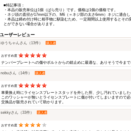
■特記事項：
・本品の販売単位は1個（ばら売り）です。価格は1個の価格です。
・ネジ頭の直径が17mm以下の、M6（＝ネジ部の太さ6mm）ネジに適合
・本品は締め付け時に相手物に馴染むため、一定期間以上使用するとその
とができない場合があります。
ユーザーレビュー
ゆうちゃんさん（13件）
購入者
おすすめ度
ナンバープレートへの傷やボルトからの錆止めに最適な、ありそうで今まで
nobuさん（14件）
購入者
おすすめ度
車乗換え時にライセンスプレートスタッドを外した所、少し汚れていました
このワッシャーが無いとライセンスプレートに傷が付いてしまいますので必
交換品が販売されていて助かります。
sekkyさん（33件）
購入者
おすすめ度