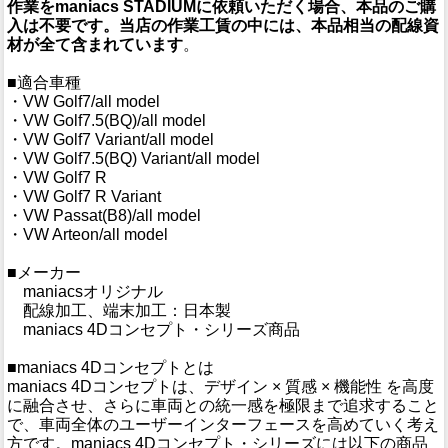
作業をmaniacs STADIUMに依頼いただく場合、本品のご購
入は不要です。当店の作業工賃の中には、本品相当の配線資
材が全て含まれています
。
■適合車種
・VW Golf7/all model
・VW Golf7.5(BQ)/all model
・VW Golf7 Variant/all model
・VW Golf7.5(BQ) Variant/all model
・VW Golf7 R
・VW Golf7 R Variant
・VW Passat(B8)/all model
・VW Arteon/all model
■メーカー
maniacsオリジナル
配線加工、端末加工：日本製
maniacs 4Dコンセプト・シリーズ商品
■maniacs 4Dコンセプトとは
maniacs 4Dコンセプトは、デザイン × 質感 × 機能性 を高度
に融合させ、さらに車両との統一感を極限まで追求すること
で、車両全体のユーザーインターフェースを高めていく考え
方です。maniacs 4Dコンセプト・シリーズには以下の商品