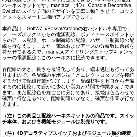
ハーネスキットです。maniacs （4D） Console Decorative
Switchのスイッチ面のデザインを実際に動作させて、コック
ピットをスマートに機能アップできます。
本商品は、Golf7/7.5/Passat/Arteonの右ハンドル車専用で、
フューズボックスからの電源配線、ボディアースポイントか
らのアース配線、ホーン制御線の配線、ハザード制御線の配
線を行なえます。また、電源およびアースの分岐数に余裕を
持たせてあるので、maniascアイドリングストップキャンセ
ラーの電源配線もこのハーネスに接続できます。
各配線の太さ、長さを最適化してあり、端末処理も行ってあ
りますので、各配線のギボシ端子とエレクトロタップを接続
するだけで配線作業が完了します。配線材料をゼロから準備
するのに比較して遥かに少ない労力と時間で作業を完了でき
ます。また配線色を線ごとに分けてあり、接続は色合わせで
確実に行なえるので、配線間違いがなく、確実な作業が行な
えます。
（注）この商品は配線ハーネスキットみの商品です。スイッ
チ本体、および各機能モジュールは別売りです。
（注）4Dデコラティブスイッチおよびモジュール類の装着