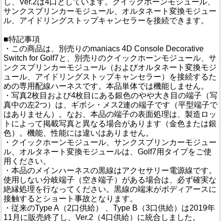
し、Ver.2は4口としています。クイックホーンモジュール、
サンクスブリンカーモジュール、オルタネート変換モジュー
ル、アイドリングストップキャンセラーを接続できます。
■特記事項
・この商品は、別売りのmaniacs 4D Console Decorative
Switch for Golf7と、別売りのクイックホーンモジュール、サ
ンクスブリンカーモジュール（およびオルタネート変換モジ
ュール、アイドリングストップキャンセラー）を接続するた
めの専用配線ハーネスです。本品単体では機能しません。
・写真2枚目および4枚目にある銀色のやや大き目の端子（写
真中の左2つ）は、ギボシ・メス2連の端子です（平型端子で
はありません）。なお、本品の端子の表面処理は、製造ロッ
トによって掲載写真と異なる場合があります（金色または銀
色）。機能、性能には違いはありません。
・クイックホーンモジュール、サンクスブリンカーモジュー
ル、オルタネート変換モジュールは、Golf7用タイプをご使
用ください。
・本品のメインハーネスの黒線はアクセサリー電源線です。
使用しない分岐端子（空き端子）がある場合は、必ず確実な
絶縁処理を行なってください。黒線の端末がボディアースに
接触するとショート事故となります。
・従来のType A（2口供給） 、Type B（3口供給）は2019年
11月に販売終了し、Ver.2（4口供給）に統合しました。