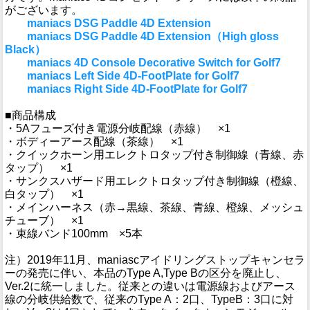
がございます。
maniacs DSG Paddle 4D Extension
maniacs DSG Paddle 4D Extension（High gloss
Black）
maniacs 4D Console Decorative Switch for Golf7
maniacs Left Side 4D-FootPlate for Golf7
maniacs Right Side 4D-FootPlate for Golf7
■商品構成
・5Aフューズ付き電源分岐配線（赤線） ×1
・ボディーアース配線（茶線） ×1
・クイックホーン用エレクトロタップ付き制御線（青線、赤
タップ） ×1
・サンクスハザード用エレクトロタップ付き制御線（橙線、
白タップ） ×1
・メインハーネス（赤→黒線、茶線、青線、橙線、メッシュ
チューブ） ×1
・束線バンド100mm ×5本
注）2019年11月、maniascアイドリングストップキャンセラ
ーの発売に伴い、本品のType A,Type Bの区分を廃止し、
Ver.2に統一しました。従来との違いは電源線およびアース
線の分岐供給数で、従来のType A：2口、TypeB：3口に対