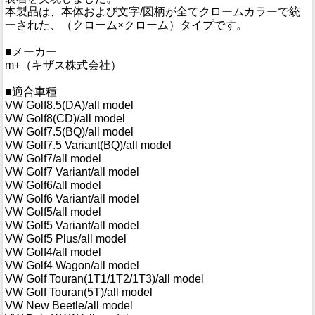
本製品は、本体および文字/図柄が全てクロームカラーで統
一された、（クローム×クローム）タイプです。
■メーカー
m+（キザス株式会社）
■適合車種
VW Golf8.5(DA)/all model
VW Golf8(CD)/all model
VW Golf7.5(BQ)/all model
VW Golf7.5 Variant(BQ)/all model
VW Golf7/all model
VW Golf7 Variant/all model
VW Golf6/all model
VW Golf6 Variant/all model
VW Golf5/all model
VW Golf5 Variant/all model
VW Golf5 Plus/all model
VW Golf4/all model
VW Golf4 Wagon/all model
VW Golf Touran(1T1/1T2/1T3)/all model
VW Golf Touran(5T)/all model
VW New Beetle/all model