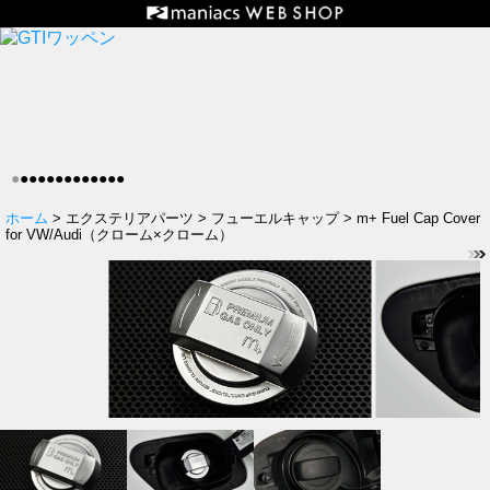
●
●
●
●
●
●
●
●
●
●
●
●
●
ホーム
> エクステリアパーツ > フューエルキャップ > m+ Fuel Cap Cover
for VW/Audi（クローム×クローム）