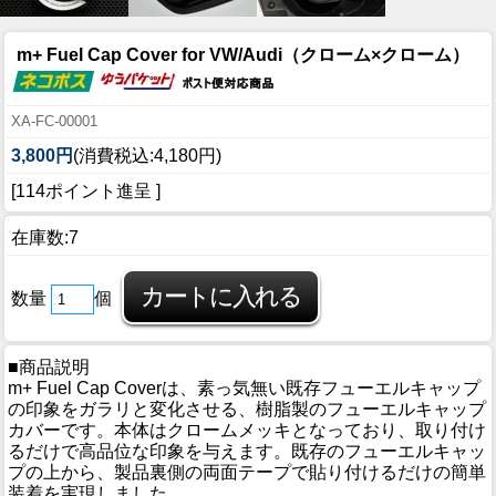
m+ Fuel Cap Cover for VW/Audi（クローム×クローム）
XA-FC-00001
3,800円
(消費税込:4,180円)
[114ポイント進呈 ]
在庫数:7
数量
個
■商品説明
m+ Fuel Cap Coverは、素っ気無い既存フューエルキャップ
の印象をガラリと変化させる、樹脂製のフューエルキャップ
カバーです。本体はクロームメッキとなっており、取り付け
るだけで高品位な印象を与えます。既存のフューエルキャッ
プの上から、製品裏側の両面テープで貼り付けるだけの簡単
装着を実現しました。