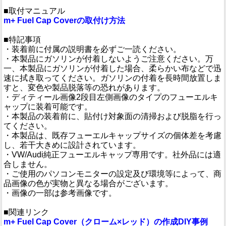
■取付マニュアル
m+ Fuel Cap Coverの取付け方法
■特記事項
・装着前に付属の説明書を必ずご一読ください。
・本製品にガソリンが付着しないようご注意ください。万
一、本製品にガソリンが付着した場合、柔らかい布などで迅
速に拭き取ってください。ガソリンの付着を長時間放置しま
すと、変色や製品脱落等の恐れがあります。
・ディティール画像2段目左側画像のタイプのフューエルキ
ャップに装着可能です。
・本製品の装着前に、貼付け対象面の清掃および脱脂を行っ
てください。
・本製品は、既存フューエルキャップサイズの個体差を考慮
し、若干大きめに設計されています。
・VW/Audi純正フューエルキャップ専用です。社外品には適
合しません。
・ご使用のパソコンモニターの設定及び環境等によって、商
品画像の色が実物と異なる場合がございます。
・画像の一部は参考画像です。
■関連リンク
m+ Fuel Cap Cover（クローム×レッド）の作成DIY事例