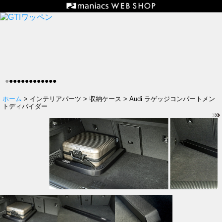
●
●
●
●
●
●
●
●
●
●
●
●
●
ホーム
> インテリアパーツ > 収納ケース > Audi ラゲッジコンパートメン
トディバイダー