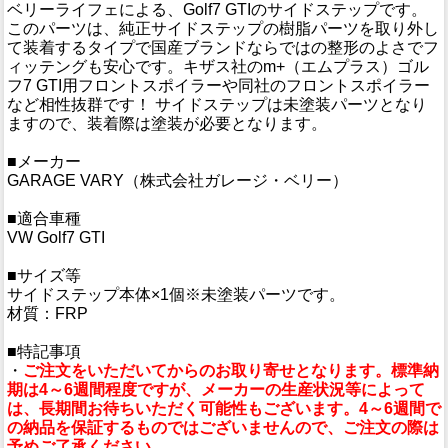
ベリーライフェによる、Golf7 GTIのサイドステップです。
このパーツは、純正サイドステップの樹脂パーツを取り外し
て装着するタイプで国産ブランドならではの整形のよさでフ
ィッテングも安心です。キザス社のm+（エムプラス）ゴル
フ7 GTI用フロントスポイラーや同社のフロントスポイラー
など相性抜群です！ サイドステップは未塗装パーツとなり
ますので、装着際は塗装が必要となります。
■メーカー
GARAGE VARY（株式会社ガレージ・ベリー）
■適合車種
VW Golf7 GTI
■サイズ等
サイドステップ本体×1個※未塗装パーツです。
材質：FRP
■特記事項
・
ご注文をいただいてからのお取り寄せとなります。標準納
期は4～6週間程度ですが、メーカーの生産状況等によって
は、長期間お待ちいただく可能性もございます。4～6週間で
の納品を保証するものではございませんので、ご注文の際は
予めご了承ください。