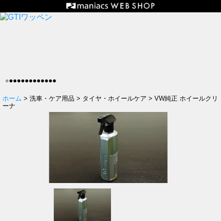
●
●
●
●
●
●
●
●
●
●
●
●
●
ホーム
> 洗車・ケア用品 > タイヤ・ホイールケア > VW純正 ホイールクリ
ーナ