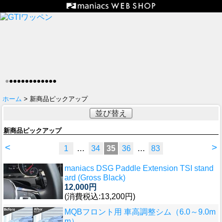
●
●
●
●
●
●
●
●
●
●
●
●
●
ホーム
> 新商品ピックアップ
並び替え
新商品ピックアップ
<
>
1
…
34
35
36
…
83
maniacs DSG Paddle Extension TSI stand
ard (Gross Black)
12,000円
(消費税込:13,200円)
MQBフロント用 車高調整シム（6.0～9.0m
m）