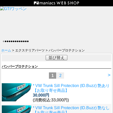
●
●
●
●
●
●
●
●
●
●
●
●
●
ホーム
> エクステリアパーツ > バンパープロテクション
並び替え
バンパープロテクション
>
1
2
* VW Trunk Sill Protection (ID.Buzz) 艶あり
【お取り寄せ商品】
30,000円
(消費税込:33,000円)
* VW Trunk Sill Protection (ID.Buzz) 艶なし
【お取り寄せ商品】