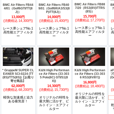
BMC Air Filters FB88
BMC Air Filters FB44
BMC Air Filters FB40
BM
7/20（RS3(8V)/TTRS
4/01（Golf6GTI/TT(8
9/01（Golf6R/A3/S3(8
7
(8S)）
J)）
P)/TT(8J)）
15,700円
13,000円
14,000円
(消費税込:17,270円)
(消費税込:14,300円)
(消費税込:15,400円)
(
レース界シェアNo.1
レース界シェアNo.1
レース界シェアNo.1
レ
高性能エアフィルタ
高性能エアフィルタ
高性能エアフィルタ
ー
ー
ー
* GruppeM SUPER CL
K&N High Performan
K&N High Performan
a
EANER SCI-0224 (TT
ce Air Filters (33-303
ce Air Filters (33-303
プ
(8S)/TTS(8S))【お取り
5 Polo(6C) GTI/S1(8
6 RS3(8V/8Y))
(G
寄せ商品】
X))
16,800円
62,000円
14,300円
(消費税込:18,480円)
(消費税込:68,200円)
(消費税込:15,730円)
(
オリジナルの特性を
軽快な加速感と迫力
オリジナルの特性を
最大限に活かす、ビ
ある吸気音！
最大限に活かす、ビ
ルトイン・エアフィ
ルトイン・エアフィ
ルター
ルター