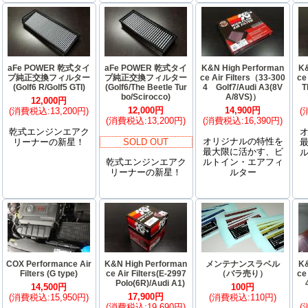
aFe POWER 乾式タイ
aFe POWER 乾式タイ
K&N High Performan
K&
プ純正交換フィルター
プ純正交換フィルター
ce Air Filters（33-300
ce
(Golf6 R/Golf5 GTI)
(Golf6/The Beetle Tur
4 Golf7/Audi A3(8V
T
bo/Scirocco)
A/8VS)）
12,000円
12,000円
14,900円
(消費税込:13,200円)
(
(消費税込:13,200円)
(消費税込:16,390円)
乾式エンジンエアク
オリジナルの特性を
リーナーの新星！
SOLD OUT
最大限に活かす、ビ
乾式エンジンエアク
ルトイン・エアフィ
リーナーの新星！
ルター
COX Performance Air
K&N High Performan
メンテナンスラベル
K&
Filters (G type)
ce Air Filters(E-2997
（バラ売り）
ce
Polo(6R)/Audi A1)
14,500円
100円
17,900円
(消費税込:15,950円)
(消費税込:110円)
(消費税込:19,690円)
(