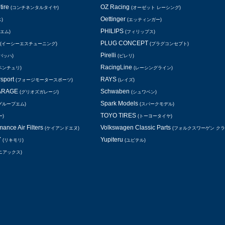
tire
OZ Racing
(コンチネンタルタイヤ)
(オーゼット レーシング)
Oettinger
)
(エッティンガー)
PHILIPS
エム)
(フィリップス)
PLUG CONCEPT
(イーシーエスチューニング)
(プラグコンセプト)
Pirelli
バッハ)
(ピレリ)
RacingLine
ベンチュリ)
(レーシングライン)
rsport
RAYS
(フォージモータースポーツ)
(レイズ)
GARAGE
Schwaben
(グリオズガレージ)
(シュワベン)
Spark Models
グループエム)
(スパークモデル)
TOYO TIRES
ー)
(トーヨータイヤ)
ance Air Filters
Volkswagen Classic Parts
(ケイアンドエヌ)
(フォルクスワーゲン ク
Y
Yupiteru
(リキモリ)
(ユピテル)
ニアックス)