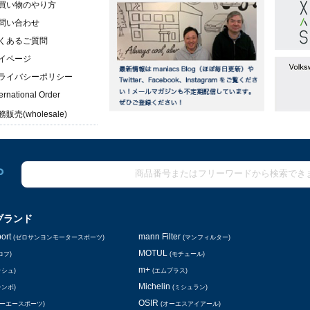
買い物のやり方
問い合わせ
くあるご質問
イページ
ライバシーポリシー
ternational Order
販売(wholesale)
ブランド
ort
mann Filter
(ゼロサンヨンモータースポーツ)
(マンフィルター)
MOTUL
ロフ)
(モチュール)
m+
ッシュ)
(エムプラス)
Michelin
レンボ)
(ミシュラン)
OSIR
シーエースポーツ)
(オーエスアイアール)