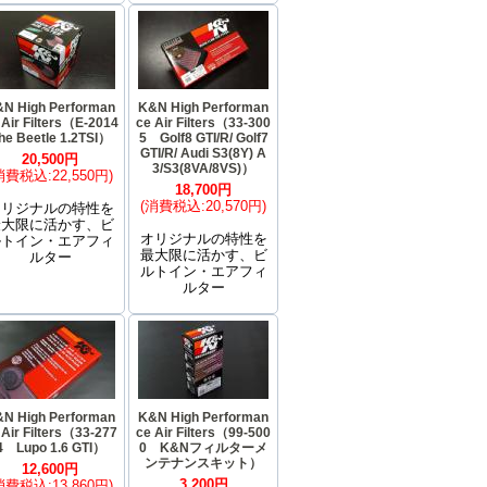
N High Performan
K&N High Performan
 Air Filters（E-2014
ce Air Filters（33-300
he Beetle 1.2TSI）
5 Golf8 GTI/R/ Golf7
GTI/R/ Audi S3(8Y) A
20,500円
3/S3(8VA/8VS)）
消費税込:22,550円)
18,700円
(消費税込:20,570円)
オリジナルの特性を
最大限に活かす、ビ
オリジナルの特性を
ルトイン・エアフィ
最大限に活かす、ビ
ルター
ルトイン・エアフィ
ルター
N High Performan
K&N High Performan
 Air Filters（33-277
ce Air Filters（99-500
4 Lupo 1.6 GTI）
0 K&Nフィルターメ
ンテナンスキット）
12,600円
3,200円
消費税込:13,860円)