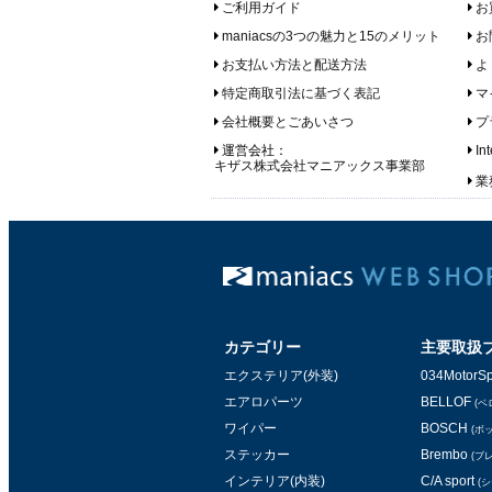
ご利用ガイド
お
maniacsの3つの魅力と15のメリット
お
お支払い方法と配送方法
よ
特定商取引法に基づく表記
マ
会社概要とごあいさつ
プ
運営会社：
In
キザス株式会社マニアックス事業部
業務
カテゴリー
主要取扱
エクステリア(外装)
034MotorSp
エアロパーツ
BELLOF
(ベ
ワイパー
BOSCH
(ボ
ステッカー
Brembo
(ブ
インテリア(内装)
C/A sport
(