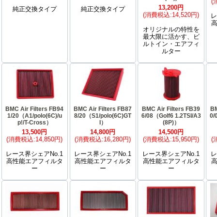
(
13,200円
純正交換タイプ
純正交換タイプ
(消費税込:14,520円)
レ
オリジナルの特性を
最大限に活かす、ビ
ルトイン・エアフィ
ルター
BMC Air Filters FB94
BMC Air Filters FB87
BMC Air Filters FB39
BM
1/20（A1/polo(6C)/u
8/20（S1/polo(6C)GT
6/08（Golf6 1.2TSI/A3
0/
p!/T-Cross）
I）
(8P)）
13,500円
14,800円
14,500円
(消費税込:14,850円)
(消費税込:16,280円)
(消費税込:15,950円)
(
レース界シェアNo.1
レース界シェアNo.1
レース界シェアNo.1
レ
高性能エアフィルタ
高性能エアフィルタ
高性能エアフィルタ
ー
ー
ー