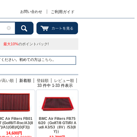
お問い合わせ
ご利用ガイド
最大10%
のポイントバック!
てください。初めての方は
こちら
。
が高い順
新着順
登録順
レビュー順
33 件中 1-33 件表示
C Air Filters FB01
BMC Air Filters FB75
7 (Golf8/T-Roc/A3(8
6/20（Golf7/8 GTI/R/ A
Y)/A1(GB)/Q3(F3))
udi A3/S3（8V）/S3(8
Y)）
14,600円