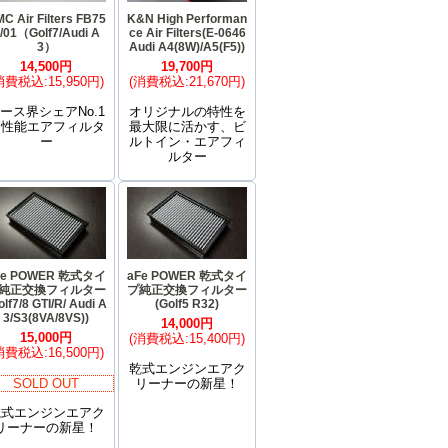
C Air Filters FB75
K&N High Performan
/01（Golf7/Audi A
ce Air Filters(E-0646
3）
Audi A4(8W)/A5(F5))
14,500円
19,700円
消費税込:15,950円)
(消費税込:21,670円)
ース界シェアNo.1
オリジナルの特性を
高性能エアフィルタ
最大限に活かす、ビ
ー
ルトイン・エアフィ
ルター
Fe POWER 乾式タイ
aFe POWER 乾式タイ
純正交換フィルター
プ純正交換フィルター
olf7/8 GTI/R/ Audi A
(Golf5 R32)
3/S3(8VA/8VS))
14,000円
15,000円
(消費税込:15,400円)
消費税込:16,500円)
乾式エンジンエアク
SOLD OUT
リーナーの新星！
乾式エンジンエアク
リーナーの新星！