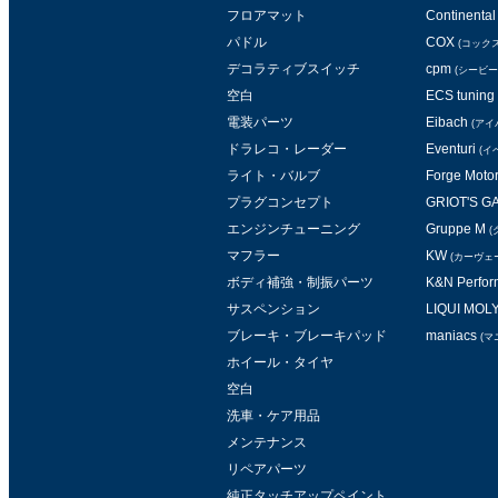
フロアマット
Continental 
パドル
COX
(コックス
デコラティブスイッチ
cpm
(シービー
空白
ECS tuning
電装パーツ
Eibach
(アイ
ドラレコ・レーダー
Eventuri
(イ
ライト・バルブ
Forge Moto
プラグコンセプト
GRIOT'S 
エンジンチューニング
Gruppe M
(
マフラー
KW
(カーヴェ
ボディ補強・制振パーツ
K&N Perform
サスペンション
LIQUI MOL
ブレーキ・ブレーキパッド
maniacs
(マ
ホイール・タイヤ
空白
洗車・ケア用品
メンテナンス
リペアパーツ
純正タッチアップペイント