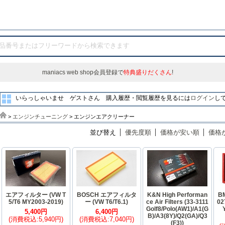
maniacs web shop会員登録で
特典盛りだくさん
!
いらっしゃいませ ゲストさん
購入履歴・閲覧履歴を見るには
ログイン
し
>
エンジンチューニング
> エンジンエアクリーナー
並び替え
優先度順
価格が安い順
価格
エアフィルター (VW T
BOSCH エアフィルタ
K&N High Performan
BM
5/T6 MY2003-2019)
ー (VW T6/T6.1)
ce Air Filters (33-3111
02
Golf8/Polo(AW1)/A1(G
5,400円
6,400円
B)/A3(8Y)/Q2(GA)/Q3
(消費税込:5,940円)
(消費税込:7,040円)
(F3))