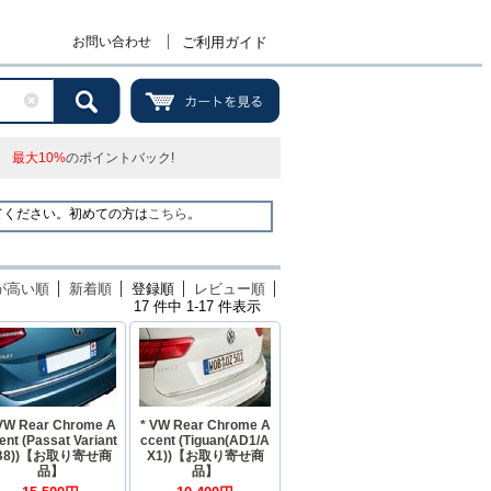
お問い合わせ
ご利用ガイド
最大10%
のポイントバック!
てください。初めての方は
こちら
。
が高い順
新着順
登録順
レビュー順
17 件中 1-17 件表示
VW Rear Chrome A
* VW Rear Chrome A
ent (Passat Variant
ccent (Tiguan(AD1/A
B8))【お取り寄せ商
X1))【お取り寄せ商
品】
品】