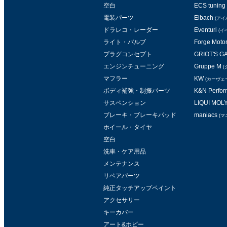
空白
ECS tuning
電装パーツ
Eibach
(アイ
ドラレコ・レーダー
Eventuri
(イ
ライト・バルブ
Forge Moto
プラグコンセプト
GRIOT'S 
エンジンチューニング
Gruppe M
(
マフラー
KW
(カーヴェ
ボディ補強・制振パーツ
K&N Perform
サスペンション
LIQUI MOL
ブレーキ・ブレーキパッド
maniacs
(マ
ホイール・タイヤ
空白
洗車・ケア用品
メンテナンス
リペアパーツ
純正タッチアップペイント
アクセサリー
キーカバー
アート&ホビー