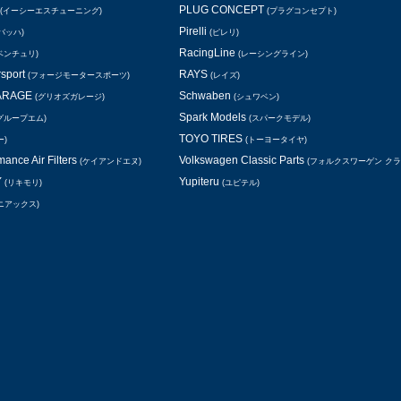
PLUG CONCEPT
(イーシーエスチューニング)
(プラグコンセプト)
Pirelli
バッハ)
(ピレリ)
RacingLine
ベンチュリ)
(レーシングライン)
rsport
RAYS
(フォージモータースポーツ)
(レイズ)
GARAGE
Schwaben
(グリオズガレージ)
(シュワベン)
Spark Models
グループエム)
(スパークモデル)
TOYO TIRES
ー)
(トーヨータイヤ)
ance Air Filters
Volkswagen Classic Parts
(ケイアンドエヌ)
(フォルクスワーゲン ク
Y
Yupiteru
(リキモリ)
(ユピテル)
ニアックス)