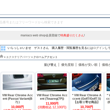
maniacs web shop会員登録で
特典盛りだくさん
!
いらっしゃいませ ゲストさん
購入履歴・閲覧履歴を見るには
ログイン
し
>
エクステリアパーツ
> クロームアクセント
並び替え
優先度順
価格が安い順
価格
VW Rear Chrome Acc
VW Rear Chrome Acc
* VW Rear Chrome A
* 
ent (Passat Variant(B
ent (Touareg(7P))
ccent (Golf7/Golf7.5)
cc
7) )
【お取り寄せ商品】
(
11,000円
10,000円
10,700円
(消費税込:12,100円)