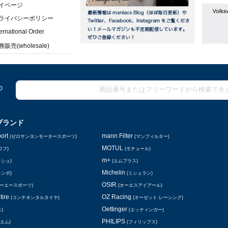
イページ
ライバシーポリシー
ternational Order
販売(wholesale)
ブランド
ort
mann Filter
(ゼロサンヨンモータースポーツ)
(マンフィルター)
MOTUL
ロフ)
(モチュール)
m+
ッシュ)
(エムプラス)
Michelin
レンボ)
(ミシュラン)
OSIR
シーエースポーツ)
(オーエスアイアール)
tire
OZ Racing
(コンチネンタルタイヤ)
(オーゼット レーシング)
Oettinger
)
(エッティンガー)
PHILIPS
エム)
(フィリップス)