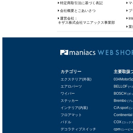
特定商取引法に基づく表記
マ
会社概要とごあいさつ
プ
運営会社：
In
キザス株式会社マニアックス事業部
業務
カテゴリー
主要取扱
エクステリア(外装)
034MotorSp
エアロパーツ
BELLOF
(ベ
ワイパー
BOSCH
(ボ
ステッカー
Brembo
(ブ
インテリア(内装)
C/A sport
(
フロアマット
Continental 
パドル
COX
(コックス
デコラティブスイッチ
cpm
(シービー