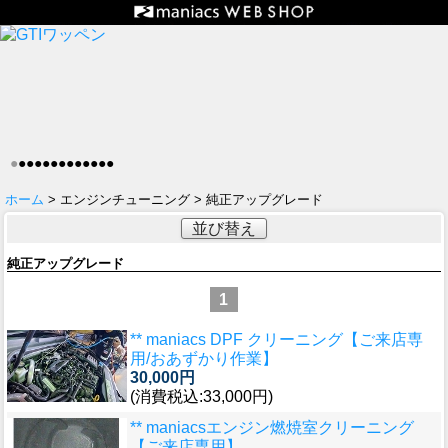
●
●
●
●
●
●
●
●
●
●
●
●
●
ホーム
> エンジンチューニング > 純正アップグレード
並び替え
純正アップグレード
1
** maniacs DPF クリーニング【ご来店専
用/おあずかり作業】
30,000円
(消費税込:33,000円)
** maniacsエンジン燃焼室クリーニング
【ご来店専用】