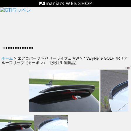
●
●
●
●
●
●
●
●
●
●
●
●
●
ホーム
> エアロパーツ > ベリーライフェ VW > * VaryReife GOLF 7Rリア
ルーフリップ（カーボン） 【受注生産商品】