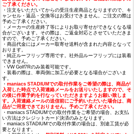
ご了承ください。
・注文をいただいてからの受注生産商品となりますので、キ
ャンセル・返品・交換等はお受けできません。ご注文の際は
予めご了承ください。
・メーカーの生産終了等によりお取り寄せができなくなる場
合がございます。その際は、ご返金対応とさせていただきま
すので、予めご了承ください。
・商品代金にはメーカー取寄せ送料が含まれた内容となって
おります。
・純正ルーフリップ専用です。社外品ルーフリップには装着
できません。
・VW Golf7Rのみ装着可能です。
・装着の際は、車両側に加工が必要となる場合がございま
す。
・
maniacs STADIUMでの取付作業をご希望の際は、商品が
入荷した時点で入荷連絡メールをお送りいたしますので、そ
の後に作業予約を行なっていただきますようお願い致しま
す。入荷連絡メールの送信前にご予約いただいた場合は、商
品がご用意できておりません。予めご了承ください。
・maniacs STADIUMでの取付作業をご希望の場合、お支払
い方法はクレジットカード決済のみとなります。
・maniacs STADIUMでの取付作業の場合は、別途工賃が必
要となります。