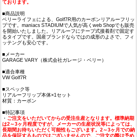
ております。
■商品説明
ベリーライフェによる、Golf7R用のカーボンリアルーフリッ
プです。maniacs STADIUMで人気が高くweb Shopでも販売
を開始いたしました。リアルーフにテープ式接着剤で固定す
るタイプです。国産ブランドならではの成形のよさで、フィ
ッテングも安心です。
■メーカー
GARAGE VARY（株式会社ガレージ・ベリー）
■適合車種
VW Golf7R
■スペック等
リアルーフリップ本体×1セット
材質：カーボン
■特記事項
・
ご注文をいただいてからの受注生産となります。標準納期
は2～3ヶ月程度ですが、メーカーの生産状況等によっては、
長期間お待ちいただく可能性もございます。2～3ヶ月での納
品を保証するものではございませんので、ご注文の際は予め