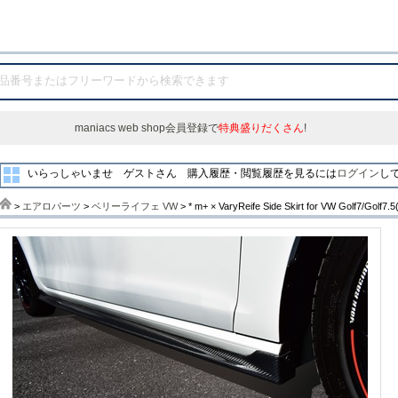
maniacs web shop会員登録で
特典盛りだくさん
!
いらっしゃいませ ゲストさん
購入履歴・閲覧履歴を見るには
ログイン
し
>
エアロパーツ
>
ベリーライフェ VW
> * m+ × VaryReife Side Skirt for VW Golf