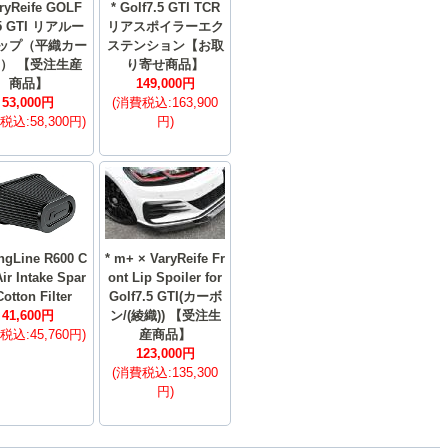
aryReife GOLF
* Golf7.5 GTI TCR
.5 GTI リアルー
リアスポイラーエク
ップ（平織カー
ステンション【お取
） 【受注生産
り寄せ商品】
商品】
149,000円
53,000円
(消費税込:163,900
税込:58,300円)
円)
ngLine R600 C
* m+ × VaryReife Fr
Air Intake Spar
ont Lip Spoiler for
Cotton Filter
Golf7.5 GTI(カーボ
41,600円
ン/(綾織)) 【受注生
税込:45,760円)
産商品】
123,000円
(消費税込:135,300
円)