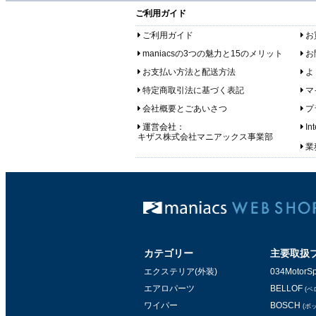
ご利用ガイド
ご利用ガイド
お
maniacsの3つの魅力と15のメリット
お
お支払い方法と配送方法
よ
特定商取引法に基づく表記
マ
会社概要とごあいさつ
プ
運営会社：
In
キザス株式会社マニアックス事業部
業務
カテゴリー
主要取扱
エクステリア(外装)
034MotorSp
エアロパーツ
BELLOF
(ベ
ワイパー
BOSCH
(ボ