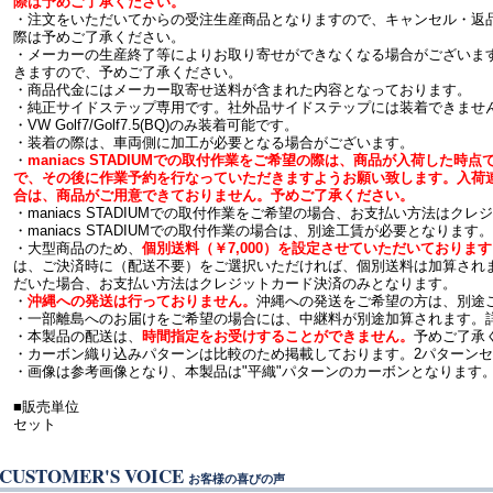
際は予めご了承ください。
・注文をいただいてからの受注生産商品となりますので、キャンセル・返
際は予めご了承ください。
・メーカーの生産終了等によりお取り寄せができなくなる場合がございま
きますので、予めご了承ください。
・商品代金にはメーカー取寄せ送料が含まれた内容となっております。
・純正サイドステップ専用です。社外品サイドステップには装着できませ
・VW Golf7/Golf7.5(BQ)のみ装着可能です。
・装着の際は、車両側に加工が必要となる場合がございます。
・
maniacs STADIUMでの取付作業をご希望の際は、商品が入荷した
で、その後に作業予約を行なっていただきますようお願い致します。入荷
合は、商品がご用意できておりません。予めご了承ください。
・maniacs STADIUMでの取付作業をご希望の場合、お支払い方法はク
・maniacs STADIUMでの取付作業の場合は、別途工賃が必要となります。
・大型商品のため、
個別送料（￥7,000）を設定させていただいておりま
は、ご決済時に（配送不要）をご選択いただければ、個別送料は加算され
だいた場合、お支払い方法はクレジットカード決済のみとなります。
・
沖縄への発送は行っておりません。
沖縄への発送をご希望の方は、別途
・一部離島へのお届けをご希望の場合には、中継料が別途加算されます。
・本製品の配送は、
時間指定をお受けすることができません。
予めご了承
・カーボン織り込みパターンは比較のため掲載しております。2パターン
・画像は参考画像となり、本製品は"平織"パターンのカーボンとなります
■販売単位
セット
CUSTOMER'S VOICE
お客様の喜びの声