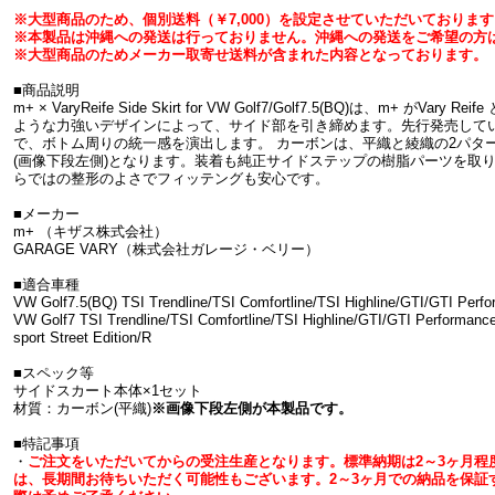
※大型商品のため、個別送料（￥7,000）を設定させていただいております
※本製品は沖縄への発送は行っておりません。沖縄への発送をご希望の方
※大型商品のためメーカー取寄せ送料が含まれた内容となっております。
■商品説明
m+ × VaryReife Side Skirt for VW Golf7/Golf7.5(BQ)は、m+ 
ような力強いデザインによって、サイド部を引き締めます。先行発売している Fron
で、ボトム周りの統一感を演出します。 カーボンは、平織と綾織の2パター
(画像下段左側)となります。装着も純正サイドステップの樹脂パーツを取
らではの整形のよさでフィッテングも安心です。
■メーカー
m+ （キザス株式会社）
GARAGE VARY（株式会社ガレージ・ベリー）
■適合車種
VW Golf7.5(BQ) TSI Trendline/TSI Comfortline/TSI Highline/GTI/GTI Perf
VW Golf7 TSI Trendline/TSI Comfortline/TSI Highline/GTI/GTI Performance
sport Street Edition/R
■スペック等
サイドスカート本体×1セット
材質：カーボン(平織)
※画像下段左側が本製品です。
■特記事項
・
ご注文をいただいてからの受注生産となります。標準納期は2～3ヶ月程
は、長期間お待ちいただく可能性もございます。2～3ヶ月での納品を保証