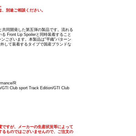
。
は、別途ご相談ください。
がVary Reife と共同開発した第五弾の製品です。流れる
t Lip Spoilerと同時装着すること
ンございます。本製品は"平織"パターン
り外して装着するタイプで国産ブランドな
ormance/R
/GTI Club sport Track Edition/GTI Club
度ですが、メーカーの生産状況等によって
するものではございませんので、ご注文の