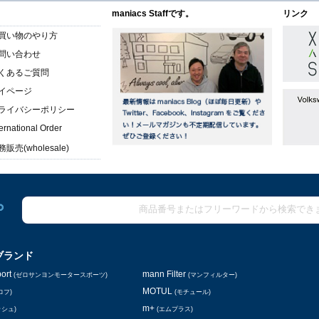
maniacs Staffです。
リンク
買い物のやり方
問い合わせ
くあるご質問
イページ
ライバシーポリシー
ternational Order
販売(wholesale)
ブランド
ort
mann Filter
(ゼロサンヨンモータースポーツ)
(マンフィルター)
MOTUL
ロフ)
(モチュール)
m+
ッシュ)
(エムプラス)