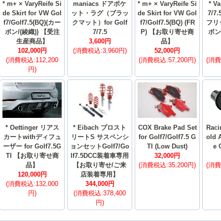
* m+ × VaryReife Si
maniacs ドアポケ
* m+ × VaryReife Si
* V
de Skirt for VW Gol
ット・ラグ（ブラッ
de Skirt for VW Gol
7/7
f7/Golf7.5(BQ)(カー
クマット）for Golf
f7/Golf7.5(BQ) (FR
フリ
ボン/(綾織)) 【受注
7/7.5
P) 【お取り寄せ商
ボン
生産商品】
3,600円
品】
102,000円
(消費税込:3,960円)
52,000円
(消費税込:112,200
(消費税込:57,200円)
(消費
円)
* Oettinger リアス
* Eibach プロスト
COX Brake Pad Set
Raci
カートwithディフュ
リートS サスペンシ
for Golf7/Golf7.5 G
old 
ーザー for Golf7.5G
ョンセットGolf7/Go
TI (Low Dust)
e 
TI 【お取り寄せ商
lf7.5DCC装着車専用
32,000円
品】
【お取り寄せ/ご来
(消費税込:35,200円)
(消費
120,000円
店装着専用】
(消費税込:132,000
344,000円
円)
(消費税込:378,400
円)