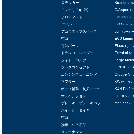
ステッカー
Brembo
(ブ
インテリア(内装)
C/A sport
(
フロアマット
Continental 
パドル
COX
(コックス
デコラティブスイッチ
cpm
(シービー
空白
ECS tuning
電装パーツ
Eibach
(アイ
ドラレコ・レーダー
Eventuri
(イ
ライト・バルブ
Forge Moto
プラグコンセプト
GRIOT'S 
エンジンチューニング
Gruppe M
(
マフラー
KW
(カーヴェ
ボディ補強・制振パーツ
K&N Perform
サスペンション
LIQUI MOL
ブレーキ・ブレーキパッド
maniacs
(マ
ホイール・タイヤ
空白
洗車・ケア用品
メンテナンス