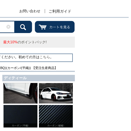
お問い合わせ
ご利用ガイド
最大10%
のポイントバック!
てください。初めての方は
こちら
。
7/Golf7.5(BQ)(カーボン/(平織)) 【受注生産商品】
ディティール