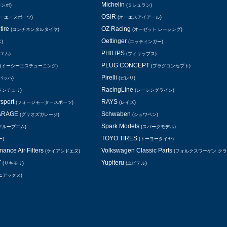
Michelin
レンボ)
(ミシュラン)
OSIR
シーエースポーツ)
(オーエスアイアール)
tire
OZ Racing
(コンチネンタルタイヤ)
(オーゼット レーシング)
Oettinger
)
(エッティンガー)
PHILIPS
エム)
(フィリップス)
PLUG CONCEPT
(イーシーエスチューニング)
(プラグコンセプト)
Pirelli
バッハ)
(ピレリ)
RacingLine
ベンチュリ)
(レーシングライン)
rsport
RAYS
(フォージモータースポーツ)
(レイズ)
GARAGE
Schwaben
(グリオズガレージ)
(シュワベン)
Spark Models
グループエム)
(スパークモデル)
TOYO TIRES
ー)
(トーヨータイヤ)
ance Air Filters
Volkswagen Classic Parts
(ケイアンドエヌ)
(フォルクスワーゲン ク
Y
Yupiteru
(リキモリ)
(ユピテル)
ニアックス)