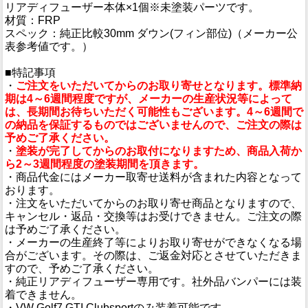
リアディフューザー本体×1個※未塗装パーツです。
材質：FRP
スペック：純正比較30mm ダウン(フィン部位)（メーカー公
表参考値です。）
■特記事項
・
ご注文をいただいてからのお取り寄せとなります。標準納
期は4～6週間程度ですが、メーカーの生産状況等によって
は、長期間お待ちいただく可能性もございます。4～6週間で
の納品を保証するものではございませんので、ご注文の際は
予めご了承ください。
・
塗装が完了してからのお取付になりますため、商品入荷か
ら2～3週間程度の塗装期間を頂きます。
・商品代金にはメーカー取寄せ送料が含まれた内容となって
おります。
・注文をいただいてからのお取り寄せ商品となりますので、
キャンセル・返品・交換等はお受けできません。ご注文の際
は予めご了承ください。
・メーカーの生産終了等によりお取り寄せができなくなる場
合がございます。その際は、ご返金対応とさせていただきま
すので、予めご了承ください。
・純正リアディフューザー専用です。社外品バンパーには装
着できません。
・VW Golf7 GTI Clubsportのみ装着可能です。