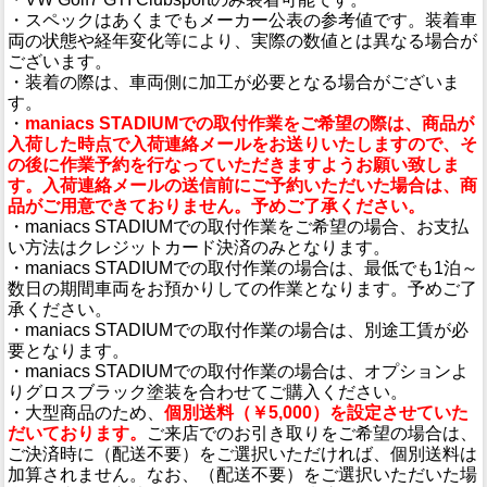
・スペックはあくまでもメーカー公表の参考値です。装着車
両の状態や経年変化等により、実際の数値とは異なる場合が
ございます。
・装着の際は、車両側に加工が必要となる場合がございま
す。
・
maniacs STADIUMでの取付作業をご希望の際は、商品が
入荷した時点で入荷連絡メールをお送りいたしますので、そ
の後に作業予約を行なっていただきますようお願い致しま
す。入荷連絡メールの送信前にご予約いただいた場合は、商
品がご用意できておりません。予めご了承ください。
・maniacs STADIUMでの取付作業をご希望の場合、お支払
い方法はクレジットカード決済のみとなります。
・maniacs STADIUMでの取付作業の場合は、最低でも1泊～
数日の期間車両をお預かりしての作業となります。予めご了
承ください。
・maniacs STADIUMでの取付作業の場合は、別途工賃が必
要となります。
・maniacs STADIUMでの取付作業の場合は、オプションよ
りグロスブラック塗装を合わせてご購入ください。
・大型商品のため、
個別送料（￥5,000）を設定させていた
だいております。
ご来店でのお引き取りをご希望の場合は、
ご決済時に（配送不要）をご選択いただければ、個別送料は
加算されません。なお、（配送不要）をご選択いただいた場