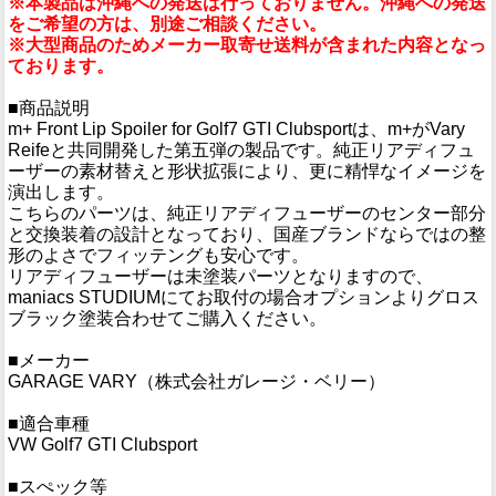
※本製品は沖縄への発送は行っておりません。沖縄への発送
をご希望の方は、別途ご相談ください。
※大型商品のためメーカー取寄せ送料が含まれた内容となっ
ております。
■商品説明
m+ Front Lip Spoiler for Golf7 GTI Clubsportは、m+がVary
Reifeと共同開発した第五弾の製品です。純正リアディフュ
ーザーの素材替えと形状拡張により、更に精悍なイメージを
演出します。
こちらのパーツは、純正リアディフューザーのセンター部分
と交換装着の設計となっており、国産ブランドならではの整
形のよさでフィッテングも安心です。
リアディフューザーは未塗装パーツとなりますので、
maniacs STUDIUMにてお取付の場合オプションよりグロス
ブラック塗装合わせてご購入ください。
■メーカー
GARAGE VARY（株式会社ガレージ・ベリー）
■適合車種
VW Golf7 GTI Clubsport
■スぺック等