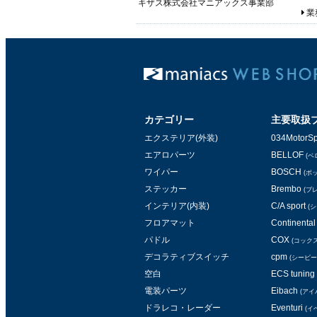
キザス株式会社マニアックス事業部
業務
カテゴリー
主要取扱
エクステリア(外装)
034MotorSp
エアロパーツ
BELLOF
(ベ
ワイパー
BOSCH
(ボ
ステッカー
Brembo
(ブ
インテリア(内装)
C/A sport
(
フロアマット
Continental 
パドル
COX
(コックス
デコラティブスイッチ
cpm
(シービー
空白
ECS tuning
電装パーツ
Eibach
(アイ
ドラレコ・レーダー
Eventuri
(イ