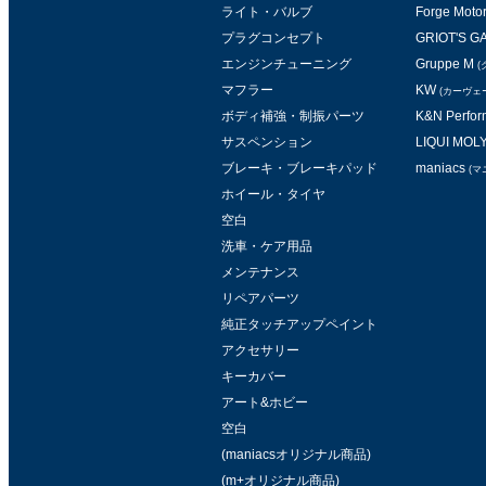
ライト・バルブ
Forge Moto
プラグコンセプト
GRIOT'S 
エンジンチューニング
Gruppe M
(
マフラー
KW
(カーヴェ
ボディ補強・制振パーツ
K&N Perform
サスペンション
LIQUI MOL
ブレーキ・ブレーキパッド
maniacs
(マ
ホイール・タイヤ
空白
洗車・ケア用品
メンテナンス
リペアパーツ
純正タッチアップペイント
アクセサリー
キーカバー
アート&ホビー
空白
(maniacsオリジナル商品)
(m+オリジナル商品)