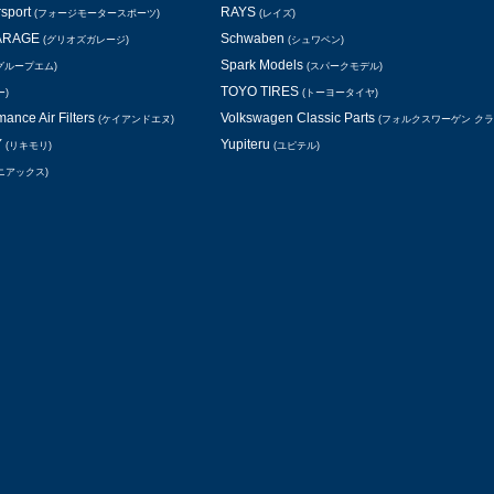
rsport
RAYS
(フォージモータースポーツ)
(レイズ)
GARAGE
Schwaben
(グリオズガレージ)
(シュワベン)
Spark Models
グループエム)
(スパークモデル)
TOYO TIRES
ー)
(トーヨータイヤ)
ance Air Filters
Volkswagen Classic Parts
(ケイアンドエヌ)
(フォルクスワーゲン ク
Y
Yupiteru
(リキモリ)
(ユピテル)
ニアックス)