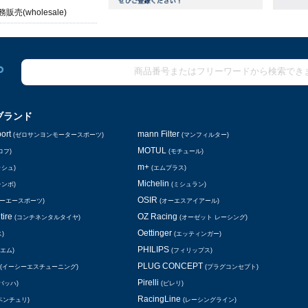
販売(wholesale)
ブランド
ort
mann Filter
(ゼロサンヨンモータースポーツ)
(マンフィルター)
MOTUL
ロフ)
(モチュール)
m+
ッシュ)
(エムプラス)
Michelin
レンボ)
(ミシュラン)
OSIR
シーエースポーツ)
(オーエスアイアール)
tire
OZ Racing
(コンチネンタルタイヤ)
(オーゼット レーシング)
Oettinger
)
(エッティンガー)
PHILIPS
エム)
(フィリップス)
PLUG CONCEPT
(イーシーエスチューニング)
(プラグコンセプト)
Pirelli
バッハ)
(ピレリ)
RacingLine
ベンチュリ)
(レーシングライン)