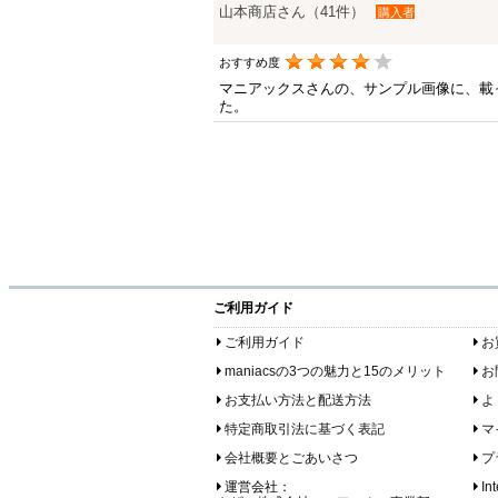
山本商店さん（41件）
購入者
おすすめ度
マニアックスさんの、サンプル画像に、載
た。
ご利用ガイド
ご利用ガイド
お
maniacsの3つの魅力と15のメリット
お
お支払い方法と配送方法
よ
特定商取引法に基づく表記
マ
会社概要とごあいさつ
プ
運営会社：
In