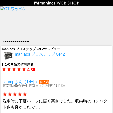
●
●
●
●
●
●
●
●
●
●
●
●
●
maniacs プロステップ ver.2のレビュー
maniacs プロステップ ver.2
この商品の平均評価
4.86
scampさん（14件）
購入者
東京都/50代/男性 投稿日：2024年11月13日
洗車時に丁度ルーフに届く高さでした。収納時のコンパク
トさも良かったです。