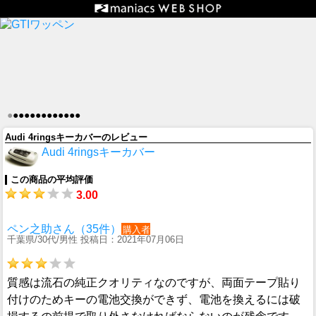
●
●
●
●
●
●
●
●
●
●
●
●
●
Audi 4ringsキーカバーのレビュー
Audi 4ringsキーカバー
この商品の平均評価
3.00
ペン之助さん（35件）
購入者
千葉県/30代/男性 投稿日：2021年07月06日
質感は流石の純正クオリティなのですが、両面テープ貼り
付けのためキーの電池交換ができず、電池を換えるには破