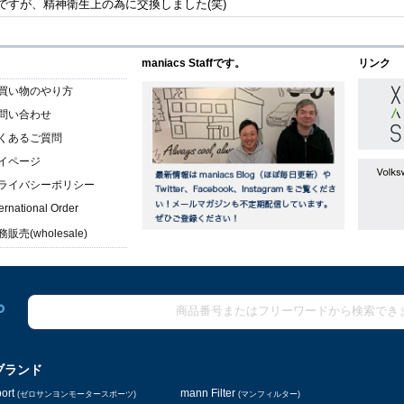
すが、精神衛生上の為に交換しました(笑)
maniacs Staffです。
リンク
買い物のやり方
問い合わせ
くあるご質問
イページ
ライバシーポリシー
ternational Order
販売(wholesale)
ブランド
ort
mann Filter
(ゼロサンヨンモータースポーツ)
(マンフィルター)