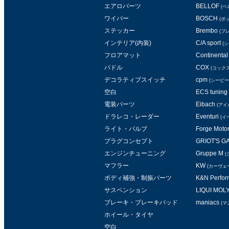
エアロパーツ
BELLOF
(ベ
ワイパー
BOSCH
(ボ
ステッカー
Brembo
(ブ
インテリア(内装)
C/A sport
(
フロアマット
Continental 
パドル
COX
(コックス
デコラティブスイッチ
cpm
(シービー
空白
ECS tuning
電装パーツ
Eibach
(アイ
ドラレコ・レーダー
Eventuri
(イ
ライト・バルブ
Forge Moto
プラグコンセプト
GRIOT'S 
エンジンチューニング
Gruppe M
(
マフラー
KW
(カーヴェ
ボディ補強・制振パーツ
K&N Perform
サスペンション
LIQUI MOL
ブレーキ・ブレーキパッド
maniacs
(マ
ホイール・タイヤ
空白