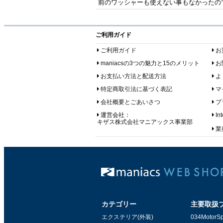
前のワッシャーも使えない事もなかったので
ご利用ガイド
ご利用ガイド
お
maniacsの3つの魅力と15のメリット
お
お支払い方法と配送方法
よ
特定商取引法に基づく表記
マ
会社概要とごあいさつ
プ
運営会社：
In
キザス株式会社マニアックス事業部
業務
カテゴリー
主要取扱
エクステリア(外装)
034MotorSp