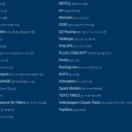
MOTUL
ロフ)
(モチュール)
m+
ッシュ)
(エムプラス)
Michelin
レンボ)
(ミシュラン)
OSIR
シーエースポーツ)
(オーエスアイアール)
tire
OZ Racing
(コンチネンタルタイヤ)
(オーゼット レーシング)
Oettinger
)
(エッティンガー)
PHILIPS
エム)
(フィリップス)
PLUG CONCEPT
(イーシーエスチューニング)
(プラグコンセプト)
Pirelli
バッハ)
(ピレリ)
RacingLine
ベンチュリ)
(レーシングライン)
rsport
RAYS
(フォージモータースポーツ)
(レイズ)
GARAGE
Schwaben
(グリオズガレージ)
(シュワベン)
Spark Models
グループエム)
(スパークモデル)
TOYO TIRES
ー)
(トーヨータイヤ)
ance Air Filters
Volkswagen Classic Parts
(ケイアンドエヌ)
(フォルクスワーゲン ク
Y
Yupiteru
(リキモリ)
(ユピテル)
ニアックス)