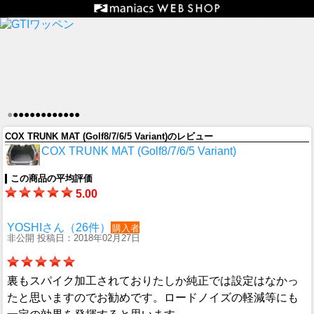
●
●
●
●
●
●
●
●
●
●
●
●
●
COX TRUNK MAT (Golf8/7/6/5 Variant)のレビュー
COX TRUNK MAT (Golf8/7/6/5 Variant)
この商品の平均評価
5.00
YOSHIさん（26件）
購入者
非公開 投稿日：2018年02月27日
裏もスパイク加工されておりたしか純正では設定はなかっ
たと思いますのでお勧めです。ロードノイズの軽減等にも