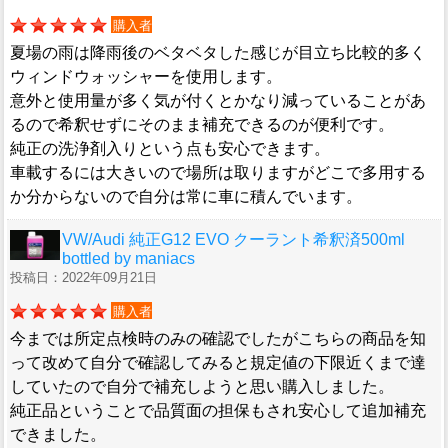
購入者
夏場の雨は降雨後のベタベタした感じが目立ち比較的多く
ウィンドウォッシャーを使用します。
意外と使用量が多く気が付くとかなり減っていることがあ
るので希釈せずにそのまま補充できるのが便利です。
純正の洗浄剤入りという点も安心できます。
車載するには大きいので場所は取りますがどこで多用する
か分からないので自分は常に車に積んでいます。
VW/Audi 純正G12 EVO クーラント希釈済500ml
bottled by maniacs
投稿日：2022年09月21日
購入者
今までは所定点検時のみの確認でしたがこちらの商品を知
って改めて自分で確認してみると規定値の下限近くまで達
していたので自分で補充しようと思い購入しました。
純正品ということで品質面の担保もされ安心して追加補充
できました。