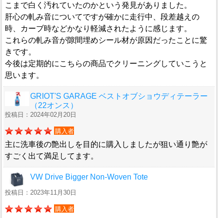
こまで白く汚れていたのかという発見がありました。
肝心の軋み音についてですが確かに走行中、段差越えの
時、カーブ時などかなり軽減されたように感じます。
これらの軋み音が隙間埋めシール材が原因だったことに驚
きです。
今後は定期的にこちらの商品でクリーニングしていこうと
思います。
GRIOT'S GARAGE ベストオブショウディテーラー
（22オンス）
投稿日：2024年02月20日
購入者
主に洗車後の艶出しを目的に購入しましたが狙い通り艶が
すごく出て満足してます。
VW Drive Bigger Non-Woven Tote
投稿日：2023年11月30日
購入者