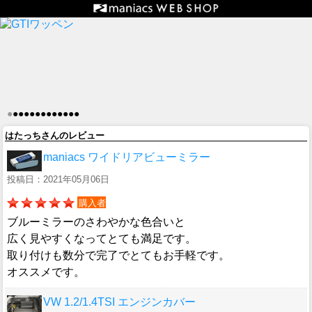
●
●
●
●
●
●
●
●
●
●
●
●
●
はたっちさんのレビュー
maniacs ワイドリアビューミラー
投稿日：2021年05月06日
購入者
ブルーミラーのさわやかな色合いと
広く見やすくなってとても満足です。
取り付けも数分で完了でとてもお手軽です。
オススメです。
VW 1.2/1.4TSI エンジンカバー